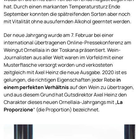
hat. Durch einen markanten Temperatursturz Ende
September konnten die spätreifenden Sorten aber noch
mit Vitalität ohne ausufernden Alkohol geerntet werden.
Der neue Jahrgang wurde am 7. Februar bei einer
international übertragenen Online-Pressekonferenz am
Weingut Ornellaia in der Toskana präsentiert. Wein-
Journalisten aus aller Welt waren im Vorfeld mit einer
Musterflasche versorgt worden und verkosteten
zeitgleich mit Axel Heinz die neue Ausgabe. 2020 ist es
gelungen, die richtigen Eigenschaften jeder Rebe
in
einem perfekten Verhältnis
auf den Wein zu übertragen,
und aus diesem Grund hat Gutsdirektor Axel Heinz den
Charakter dieses neuen Ornellaia-Jahrgangs mit „
La
Proporzione
“ (die Proportion) bezeichnet.