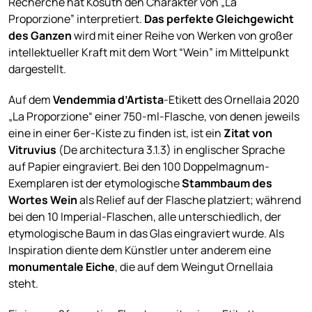
Recherche hat Kosuth den Charakter von „La
Proporzione” interpretiert.
D
as perfekte Gleichgewicht
des Ganzen
wird mit einer Reihe von Werken von großer
intellektueller Kraft mit dem Wort “Wein” im Mittelpunkt
dargestellt.
Auf dem
Vendemmia d’Artista
-Etikett des Ornellaia 2020
„La Proporzione“ einer 750-ml-Flasche, von denen jeweils
eine in einer 6er-Kiste zu finden ist, ist ein
Zitat von
Vitruvius
(De architectura 3.1.3) in englischer Sprache
auf Papier eingraviert. Bei den 100 Doppelmagnum-
Exemplaren ist der etymologische
Stammbaum des
Wortes Wein
als Relief auf der Flasche platziert; während
bei den 10 Imperial-Flaschen, alle unterschiedlich, der
etymologische Baum in das Glas eingraviert wurde. Als
Inspiration diente dem Künstler unter anderem eine
monumentale Eiche
, die auf dem Weingut Ornellaia
steht.