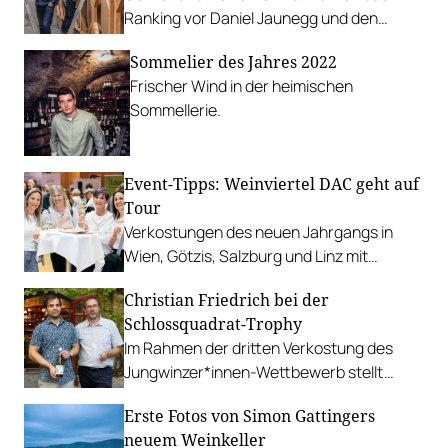
Ranking vor Daniel Jaunegg und den
Pasler-Brüdern an.
Sommelier des Jahres 2022
Frischer Wind in der heimischen
Sommellerie.
Event-Tipps: Weinviertel DAC geht auf
Tour
Verkostungen des neuen Jahrgangs in
Wien, Götzis, Salzburg und Linz mit
attraktiven Rahmenprogrammen.
Christian Friedrich bei der
Schlossquadrat-Trophy
Im Rahmen der dritten Verkostung des
Jungwinzer*innen-Wettbewerb stellt
Christian Friedrich am 14. Jänner seine
Erste Fotos von Simon Gattingers
Weine vor.
neuem Weinkeller