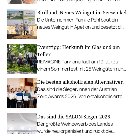
Favoriten für Urlaub im Glas gefunden.
Birdland: Neues Weingut im Seewinkel
Die Unternehmer-Familie Pohl baut ein
neues Weingut in Apetlon und besetzt die
Schlüsselpositionen hochkarätig.
Eventtipp: Herkunft im Glas und am
Teller
REIMAGINE Pannonia lädt am 10. Juli zu
einem Sommerfest mit 25 Weingütern und
authentischer Kulinarik in das Bio-Landgut
Die besten alkoholfreien Alternativen
Esterhazy.
Das sind die Sieger:innen der Austrian
Zero Awards 2026. Von entalkoholisierten
Weinen über Traubensaft und Verjus bis
zu Proxies.
Das sind die SALON-Sieger 2026
Der größte Weinbewerb des Landes
wurde neu organisiert und rückt die