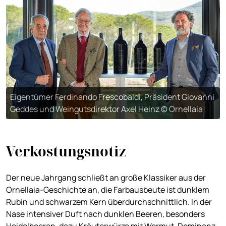
Eigentümer Ferdinando Frescobaldi, Präsident Giovanni
Geddes und Weingutsdirektor Axel Heinz © Ornellaia
Verkostungsnotiz
Der neue Jahrgang schließt an große Klassiker aus der
Ornellaia-Geschichte an, die Farbausbeute ist dunklem
Rubin und schwarzem Kern überdurchschnittlich. In der
Nase intensiver Duft nach dunklen Beeren, besonders
Heidelbeeren, dazu Kräuterwürze mit Wermut-Dominanz.