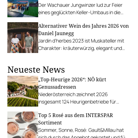
Der Wachauer Jungwinzer lud zur Feier
eines geglückten Keller-Umbaus in die
Unterloibner Kellergasse.
Alternativer Wein des Jahres 2026 von
Daniel Jaunegg
Jardin d’herbes 2023 ist Muskateller mit
Charakter: kräuterwürzig, elegant und
erstaunlich leicht – ein neues Kapitel für
die Sorte.
Neueste News
„Top-Heurige 2026“: NÖ kürt
Genussadressen
Niederösterreich zeichnet 2026
insgesamt 124 Heurigenbetriebe für
höchste Qualität und Gastlichkeit aus.
Top 5 Rosé aus dem INTERSPAR
Sortiment
Sommer, Sonne, Rosé: Gault&Millau hat
sich durch das Angebot gekostet und fünf