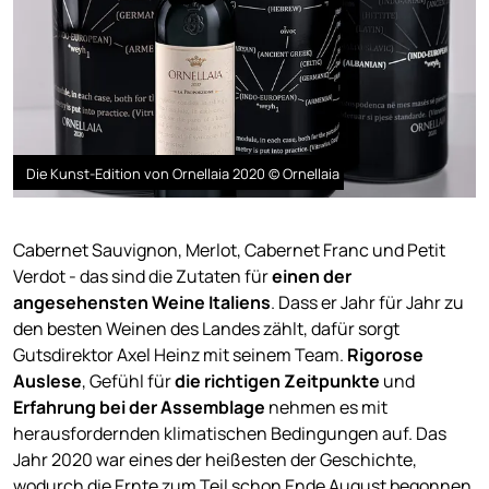
Die Kunst-Edition von Ornellaia 2020 © Ornellaia
Cabernet Sauvignon, Merlot, Cabernet Franc und Petit
Verdot - das sind die Zutaten für
einen der
angesehensten Weine Italiens
. Dass er Jahr für Jahr zu
den besten Weinen des Landes zählt, dafür sorgt
Gutsdirektor Axel Heinz mit seinem Team.
Rigorose
Auslese
, Gefühl für
die richtigen Zeitpunkte
und
Erfahrung bei der Assemblage
nehmen es mit
herausfordernden klimatischen Bedingungen auf. Das
Jahr 2020 war eines der heißesten der Geschichte,
wodurch die Ernte zum Teil schon Ende August begonnen