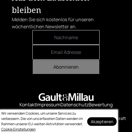
bleiben
Melden Sie sich kostenlos für unseren
wöchentlichen Newsletter an.
Abonnieren
Kontakt
Impressum
Datenschutz
Bewertung
Logo-Downloads
Wir verwenden Cookies, um unsere Services zu
© Gault & Millau
Made with ❤️ by bitcraft
verbessern. Die von uns erfassten Daten werden im
Akzeptieren
Rahmen unserer EU-weiten Aktivitäten verwendet.
Cookie Einstellungen