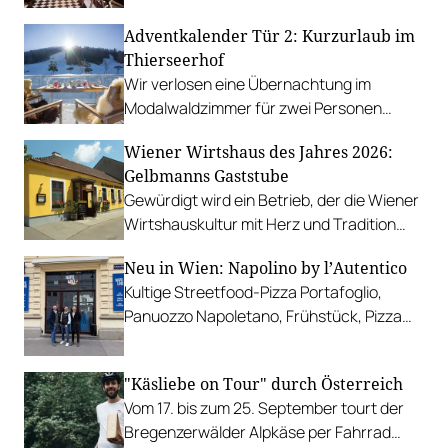
Moritz Niederstrasser übernimmt die Bar-
Adventkalender Tür 2: Kurzurlaub im
Leitung.
Thierseerhof
Wir verlosen eine Übernachtung im
Modalwaldzimmer für zwei Personen
inklusive Verwöhnpension im Thierseerhof.
Wiener Wirtshaus des Jahres 2026:
Gelbmanns Gaststube
Gewürdigt wird ein Betrieb, der die Wiener
Wirtshauskultur mit Herz und Tradition
prägt.
Neu in Wien: Napolino by l’Autentico
Kultige Streetfood-Pizza Portafoglio,
Panuozzo Napoletano, Frühstück, Pizza
zum Selber-Komponieren, Aperitivi und
mehr.
"Käsliebe on Tour" durch Österreich
Vom 17. bis zum 25. September tourt der
Bregenzerwälder Alpkäse per Fahrrad