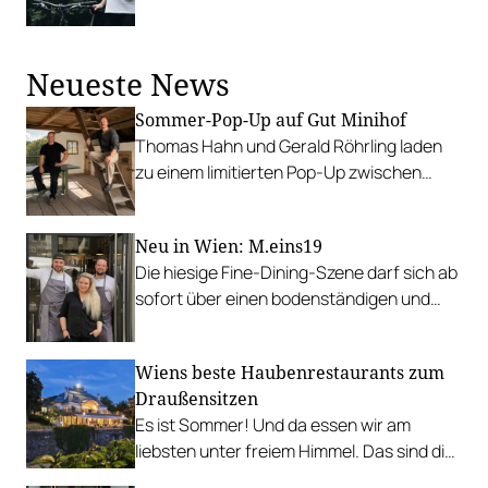
durch ganz Österreich und macht bei zehn
Verkostungsstationen Halt.
Neueste News
Sommer-Pop-Up auf Gut Minihof
Thomas Hahn und Gerald Röhrling laden
zu einem limitierten Pop-Up zwischen
Garten, Feuer und Tafel.
Neu in Wien: M.eins19
Die hiesige Fine-Dining-Szene darf sich ab
sofort über einen bodenständigen und
leistbaren Neuzugang freuen.
Wiens beste Haubenrestaurants zum
Draußensitzen
Es ist Sommer! Und da essen wir am
liebsten unter freiem Himmel. Das sind die
bestbewerteten Restaurants mit