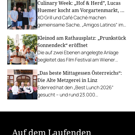
Culinary Week: „Hof & Herd”, Lucas
Gastgarten.
Huemer kocht am Vorgartenmarkt, …
XO Grill und Café Caché machen
gemeinsame Sache, „Amigos Latinos“ im
Z'SOM, Charles Ingvar gastiert im Patata,
Kleinod am Rathausplatz: „Prunkstück
Richard Rauch kocht in der Riederalm
Sonnendeck“ eröffnet
u.v.m.
Die auf zwei Ebenen angelegte Anlage
begleitet das Film Festival am Wiener
Rathausgelände bis Anfang September
„Das beste Mittagessen Österreichs“:
mit Cocktails, Snacks und
Die Alte Metzgerei in Linz
Veranstaltungsprogramm.
Edenred hat den „Best Lunch 2026“
gesucht – und rund 23.000
Österreicher:innen haben abgestimmt.
Der klare Sieger: die Alte Metzgerei holt
sich den begehrten Award in die Linzer
Herrenstraße.
Auf dem Laufenden