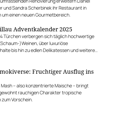
 umfassenden Renovierung erweitern Daniel
r und Sandra Scherbinek ihr Restaurant in
n um einen neuen Gourmetbereich.
llau Adventkalender 2025
24 Türchen verbergen sich täglich hochwertige
 (Schaum-)Weinen, über luxuriöse
alte bis hin zu edlen Delikatessen und weiteren
reziosen.
mokiverse: Fruchtiger Ausflug ins
 Mash – also konzentrierte Maische – bringt
ewohnt rauchigen Charakter tropische
 zum Vorschein.