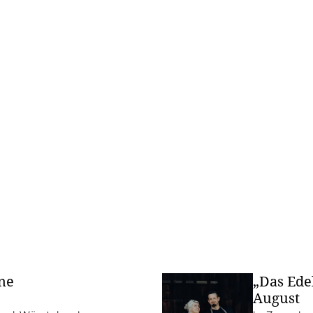
ane
„Das Ede
August