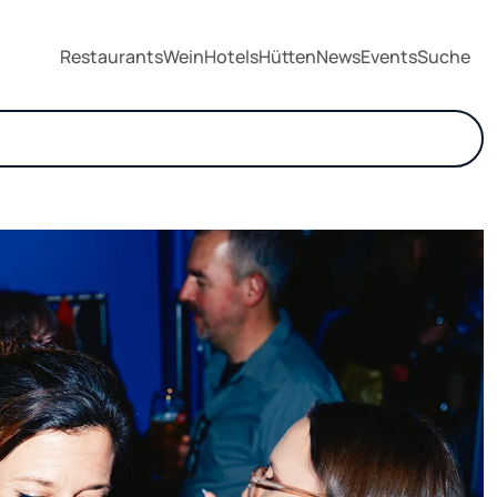
Restaurants
Wein
Hotels
Hütten
News
Events
Suche