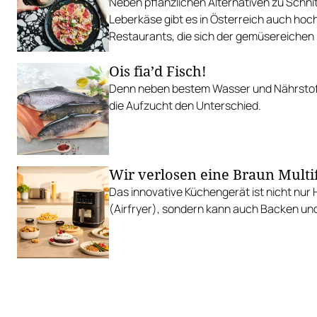
Neben pflanzlichen Alternativen zu Schnit
Leberkäse gibt es in Österreich auch hoc
Restaurants, die sich der gemüsereichen
verschrieben haben. Für den anstehende
Ois fia’d Fisch!
am 1. November stellen wir die Besten vor.
Denn neben bestem Wasser und Nährsto
die Aufzucht den Unterschied.
Wir verlosen eine Braun Multif
Das innovative Küchengerät ist nicht nur H
(Airfryer), sondern kann auch Backen und 