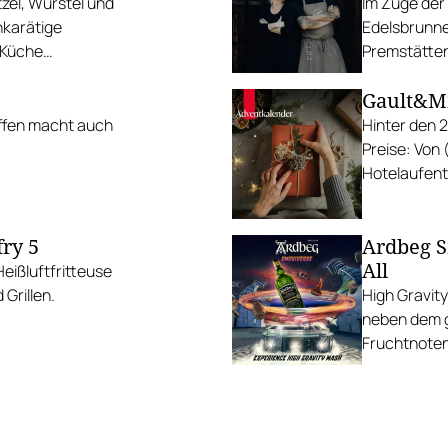
zel, Würstel und
Im Zuge der
hkarätige
Edelsbrunne
 Küche
Premstätte
n World Vegan Day
Gault&Mi
ffen macht auch
Hinter den 
Preise: Von
Hotelaufenth
köstlichen P
ry 5
Ardbeg S
All
eißluftfritteuse
Grillen.
High Gravity
neben dem g
Fruchtnoten