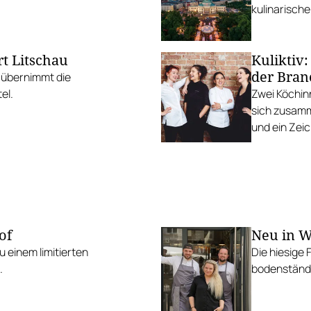
kulinarisch
t Litschau
Kuliktiv
der Bran
 übernimmt die
el.
Zwei Köchin
sich zusamm
und ein Zeic
of
Neu in W
 einem limitierten
Die hiesige 
.
bodenständi