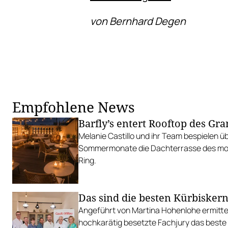
von Bernhard Degen
Empfohlene News
Barfly’s entert Rooftop des Gr
Melanie Castillo und ihr Team bespielen üb
Sommermonate die Dachterrasse des mo
Ring.
Das sind die besten Kürbisker
Angeführt von Martina Hohenlohe ermitte
hochkarätig besetzte Fachjury das beste 