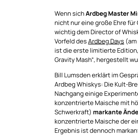
Wenn sich
Ardbeg Master Mi
nicht nur eine große Ehre für
wichtig dem Director of Whisk
Vorfeld des
Ardbeg Days
(am 
ist die erste limitierte Edit
Gravity Mash“, hergestellt wu
Bill Lumsden erklärt im Gespr
Ardbeg Whiskys: Die Kult-Br
Nachgang einige Experimente 
konzentrierte Maische mit höh
Schwerkraft)
markante Ände
konzentrierte Maische der ei
Ergebnis ist dennoch markant