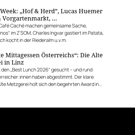
 Week: „Hof & Herd”, Lucas Huemer
 Vorgartenmarkt, …
d Café Caché machen gemeinsame Sache,
nos“ im Z'SOM, Charles Ingvar gastiert im Patata,
h kocht in der Riederalm u.v.m.
e Mittagessen Österreichs“: Die Alte
i in Linz
 den „Best Lunch 2026“ gesucht – und rund
rreicher:innen haben abgestimmt. Der klare
Alte Metzgerei holt sich den begehrten Award in
errenstraße.