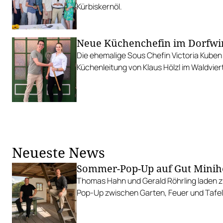
Kürbiskernöl.
Neue Küchenchefin im Dorfwir
Die ehemalige Sous Chefin Victoria Kuben
Küchenleitung von Klaus Hölzl im Waldviert
Neueste News
Sommer-Pop-Up auf Gut Minih
Thomas Hahn und Gerald Röhrling laden zu
Pop-Up zwischen Garten, Feuer und Tafel