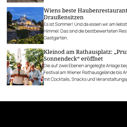
Wiens beste Haubenrestauran
Draußensitzen
Es ist Sommer! Und da essen wir am liebs
Himmel. Das sind die bestbewerteten Res
Gastgarten.
Kleinod am Rathausplatz: „Pr
Sonnendeck“ eröffnet
Die auf zwei Ebenen angelegte Anlage begl
Festival am Wiener Rathausgelände bis 
mit Cocktails, Snacks und Veranstaltun