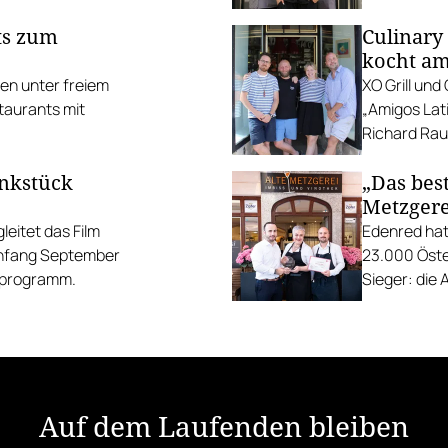
ts zum
Culinary
kocht am
ten unter freiem
XO Grill un
taurants mit
„Amigos Lati
Richard Rauc
unkstück
„Das best
Metzgere
eitet das Film
Edenred hat
Anfang September
23.000 Öste
gsprogramm.
Sieger: die 
die Linzer H
Auf dem Laufenden bleiben