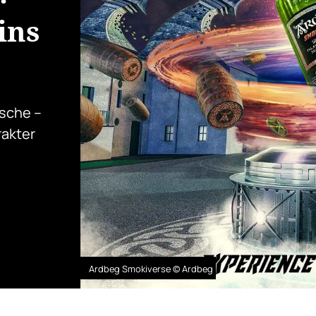
ins
ische –
akter
Ardbeg Smokiverse © Ardbeg