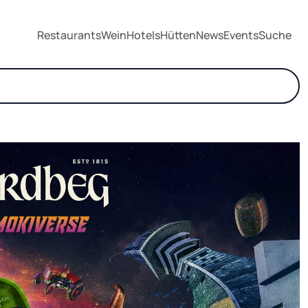
Restaurants
Wein
Hotels
Hütten
News
Events
Suche