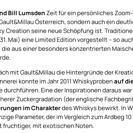
nd Bill Lumsden
Zeit für ein persönliches Zoom-
 Gault&Millau Österreich, sondern auch ein deutl
y Creation seine neue Schöpfung ist. Traditionel
31. Mai) eine Limited Edition vorgestellt – so auc
ion, die aus einer besonders konzentrierten Mais
rde.
äch mit Gault&Millau die Hintergründe der Kreati
ennerei konnte im Jahr 2011 Whiskyproben
auf die
durchführen. Eine der Inspirationen daraus war 
erer Zuckergradation (der englische Fachbegriff 
rungen im Charakter
des Whiskys bewirkt. In Wir
nzige Parameter, der im Vergleich zum Ardbeg 10
 fruchtiger, mit exotischen Noten.