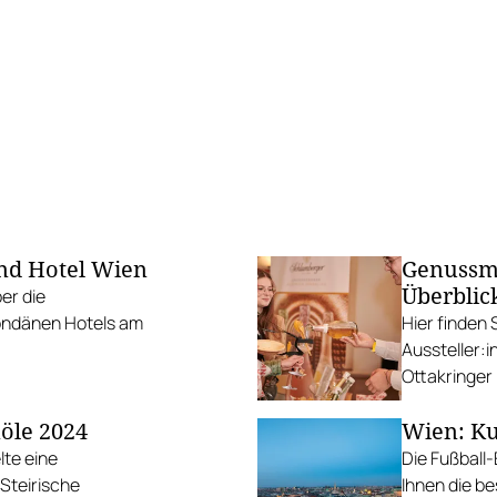
and Hotel Wien
Genussm
Überblic
er die
ndänen Hotels am
Hier finden 
Aussteller:i
Ottakringer 
Besuch opti
nöle 2024
Wien: Ku
lte eine
Die Fußball-
Steirische
Ihnen die be