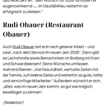
das neue Jahr an.“ Sein Wunsch für 2026 formuliert er
augenzwinkernd: „… im Gault&Millau weiterhin so
erfolgreich zu bleiben.“
Rudi Obauer (Restaurant
Obauer)
Auch
Rudi Obauer
isst erst nach getaner Arbeit – und
zwar „nach dem Service im neuen Jahr 2026“. Dann gibt
es Lachsforelle sowie Beinschinken im Brotteig mit Kren
und Schwarzbeersenf. Seine Wünsche umfassen
mehrere Ebenen: „Viel Gesundheit, wertvolle Zeiten mit
der Familie, zufriedene Gäste und weiterhin so gute, nette
und vernünftige Mitarbeiter.“ Außerdem wünscht er sich,
„alles, was im neuen Jahr kommt, so gut wie möglich
bewältigen zu können“.
(Redaktion)