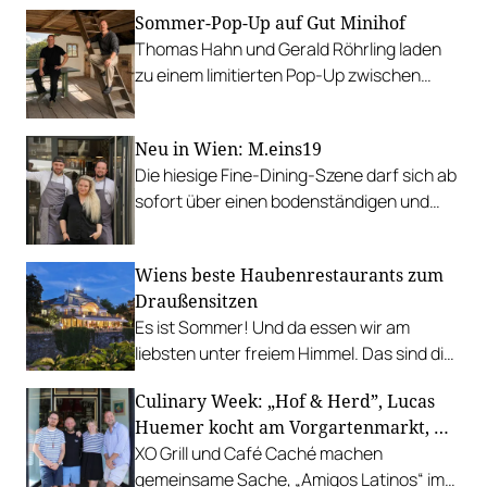
Sommer-Pop-Up auf Gut Minihof
Thomas Hahn und Gerald Röhrling laden
zu einem limitierten Pop-Up zwischen
Garten, Feuer und Tafel.
Neu in Wien: M.eins19
Die hiesige Fine-Dining-Szene darf sich ab
sofort über einen bodenständigen und
leistbaren Neuzugang freuen.
Wiens beste Haubenrestaurants zum
Draußensitzen
Es ist Sommer! Und da essen wir am
liebsten unter freiem Himmel. Das sind die
bestbewerteten Restaurants mit
Culinary Week: „Hof & Herd”, Lucas
Gastgarten.
Huemer kocht am Vorgartenmarkt, …
XO Grill und Café Caché machen
gemeinsame Sache, „Amigos Latinos“ im