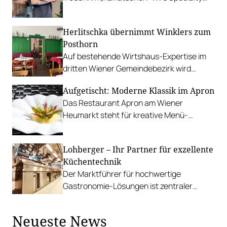
Coffee, eisgekühlter Kakao und eine gute
Portion Wiener Charme geboten.
Herlitschka übernimmt Winklers zum
Posthorn
Auf bestehende Wirtshaus-Expertise im
dritten Wiener Gemeindebezirk wird
aufgebaut. Und was Van der Bellen damit
Aufgetischt: Moderne Klassik im Apron
zu tun hat.
Das Restaurant Apron am Wiener
Heumarkt steht für kreative Menü-
Variationen und stilvolles Ambiente.
Lohberger – Ihr Partner für exzellente
Küchentechnik
Der Marktführer für hochwertige
Gastronomie-Lösungen ist zentraler
Unterstützer der Gault&Millau
Genussmesse.
Neueste News