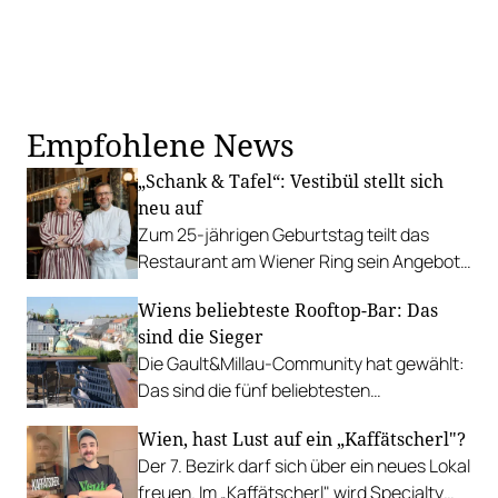
Empfohlene News
„Schank & Tafel“: Vestibül stellt sich
neu auf
Zum 25-jährigen Geburtstag teilt das
Restaurant am Wiener Ring sein Angebot
in zwei Bereiche.
Wiens beliebteste Rooftop-Bar: Das
sind die Sieger
Die Gault&Millau-Community hat gewählt:
Das sind die fünf beliebtesten
kulinarischen Dachterrassen der Stadt.
Wien, hast Lust auf ein „Kaffätscherl"?
Der 7. Bezirk darf sich über ein neues Lokal
freuen. Im „Kaffätscherl" wird Specialty