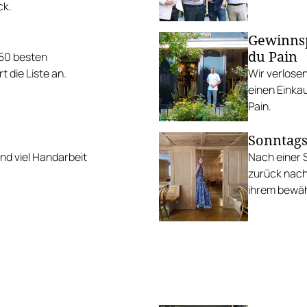
ck.
Gewinnsp
du Pain
 50 besten
 die Liste an.
Wir verlosen
einen Einkau
Pain.
Sonntags
nd viel Handarbeit
Nach einer 
zurück nach
ihrem bewäh