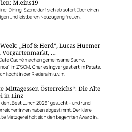
ien: M.eins19
Fine-Dining-Szene darf sich ab sofort über einen
gen und leistbaren Neuzugang freuen.
 Week: „Hof & Herd”, Lucas Huemer
 Vorgartenmarkt, …
d Café Caché machen gemeinsame Sache,
nos“ im Z'SOM, Charles Ingvar gastiert im Patata,
h kocht in der Riederalm u.v.m.
e Mittagessen Österreichs“: Die Alte
i in Linz
 den „Best Lunch 2026“ gesucht – und rund
rreicher:innen haben abgestimmt. Der klare
Alte Metzgerei holt sich den begehrten Award in
errenstraße.