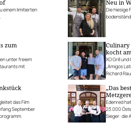
of
Neu in W
 einem limitierten
Die hiesige 
.
bodenständi
ts zum
Culinary
kocht am
ten unter freiem
XO Grill un
taurants mit
„Amigos Lati
Richard Rauc
unkstück
„Das best
Metzgere
eitet das Film
Edenred hat
Anfang September
23.000 Öste
gsprogramm.
Sieger: die 
die Linzer H