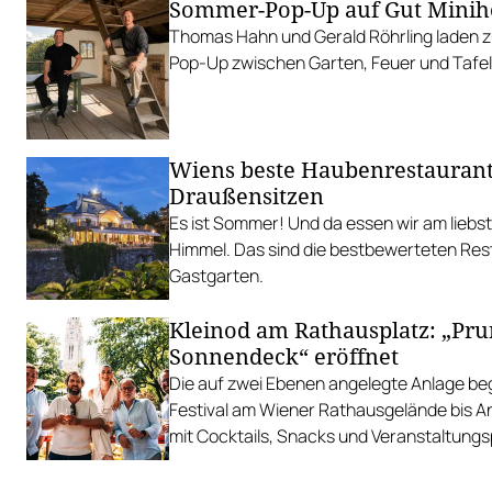
Sommer-Pop-Up auf Gut Minih
Thomas Hahn und Gerald Röhrling laden zu
Pop-Up zwischen Garten, Feuer und Tafel
Wiens beste Haubenrestauran
Draußensitzen
Es ist Sommer! Und da essen wir am liebs
Himmel. Das sind die bestbewerteten Res
Gastgarten.
Kleinod am Rathausplatz: „Pr
Sonnendeck“ eröffnet
Die auf zwei Ebenen angelegte Anlage begl
Festival am Wiener Rathausgelände bis 
mit Cocktails, Snacks und Veranstaltun