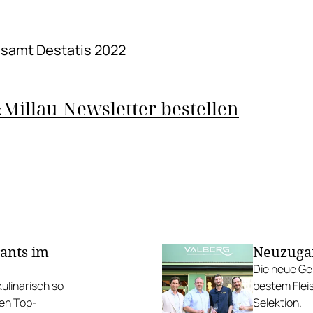
esamt Destatis 2022
Millau-Newsletter bestellen
rants im
Neuzugan
Die neue Ge
ulinarisch so
bestem Flei
den Top-
Selektion.