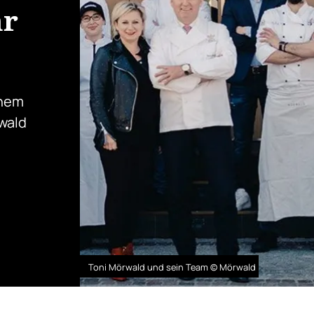
hr
inem
rwald
Toni Mörwald und sein Team © Mörwald