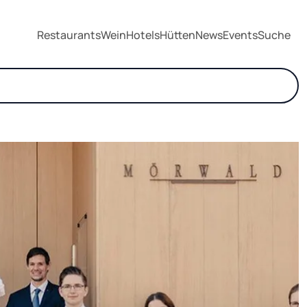
Restaurants
Wein
Hotels
Hütten
News
Events
Suche