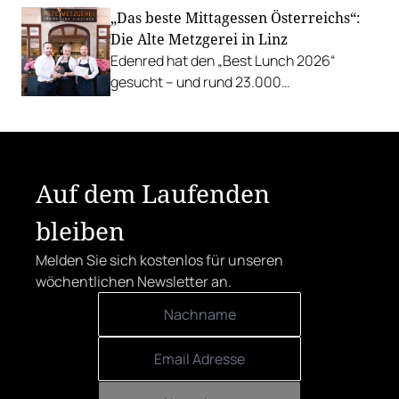
Rathausgelände bis Anfang September
„Das beste Mittagessen Österreichs“:
mit Cocktails, Snacks und
Die Alte Metzgerei in Linz
Veranstaltungsprogramm.
Edenred hat den „Best Lunch 2026“
gesucht – und rund 23.000
Österreicher:innen haben abgestimmt.
Der klare Sieger: die Alte Metzgerei holt
sich den begehrten Award in die Linzer
Herrenstraße.
Auf dem Laufenden
bleiben
Melden Sie sich kostenlos für unseren
wöchentlichen Newsletter an.