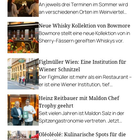
An jeweils drei Terminen im Sommer wird
an verschiedenen Orten im Weinviertel
aufgekocht und ausgeschenkt.
Neue Whisky Kollektion von Bowmore
Bowmore stellt eine neue Kollektion von in
Sherry-Fässern gereiften Whiskys vor.
Figlmüller Wien: Eine Institution für
Wiener Schnitzel
Der Figlmüller ist mehr als ein Restaurant –
er ist eine Wiener Institution, tief
verwurzelt in Kultur und Kulinarik. Wir
Heinz Reitbauer mit Maldon Chef
verraten das berühmte Rezept für das
Trophy geehrt
Wiener Schnitzel.
Seit vielen Jahren ist Maldon Salz in der
Spitzengastronomie vertreten. Jetzt
vergibt die Salz-Marke erstmals die
Oléoléolé: Kulinarische Spots für die
Maldon Chef Trophy, dafür wurde kein