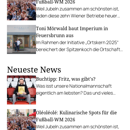
Fußball-WM 2026
anderer als der 5-Hauben-Koch Heinz
Weil Jubeln zusammen am schönsten ist,
Reitbauer ausgewählt.
laden diese zehn Wiener Betriebe heuer
zum Public-Viewing ein.
Toni Mörwald baut Imperium in
Feuersbrunn aus
Im Rahmen der Initiative „Ortskern 2025“
bereichert der Spitzenkoch die Ortschaft
am Wagram mit einem neuen Gutshof und
einem breiten gastronomischen Angebot.
Neueste News
Buchtipp: Fritz, was gibt's?
Was isst unsere Nationalmannschaft
eigentlich am liebsten? Das und vieles
mehr verrät ÖFB-Privatkoch Fritz
Grampelhuber in seinem neuen Kochbuch.
Oléoléolé: Kulinarische Spots für die
Fußball-WM 2026
Weil Jubeln zusammen am schönsten ist,