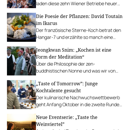
laden diese zehn Wiener Betriebe heuer
zum Public-Viewing ein.
Die Poesie der Pflanzen: David Toutain
im Ikarus
Der französische Sterne-Koch betrat den
Hangar-7 und erzählte so manch eine
Geschichte auf dem Teller.
Jeongkwan Snim: „Kochen ist eine
Form der Meditation“
Über die Philosophie der zen-
buddhistischen Nonne und was wir von
ihrer Art zu kochen lernen können.
„Taste of Tomorrow”: Junge
Kochtalente gesucht
Der kulinarische Nachwuchswettbewerb
geht Anfang Oktober in die zweite Runde.
Einreichungen sind ab sofort möglich.
Neue Eventserie: „Taste the
Weinviertel”