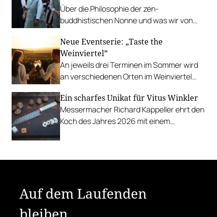
Über die Philosophie der zen-
buddhistischen Nonne und was wir von
ihrer Art zu kochen lernen können.
Neue Eventserie: „Taste the
Weinviertel”
An jeweils drei Terminen im Sommer wird
an verschiedenen Orten im Weinviertel
aufgekocht und ausgeschenkt.
Ein scharfes Unikat für Vitus Winkler
Messermacher Richard Kappeller ehrt den
Koch des Jahres 2026 mit einem
handgefertigten Messer aus
Torsionsdamast und Taguanüssen.
Auf dem Laufenden
bleiben