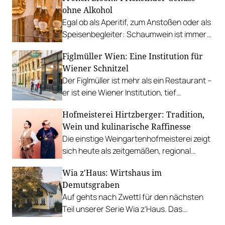
ohne Alkohol
Egal ob als Aperitif, zum Anstoßen oder als
Speisenbegleiter: Schaumwein ist immer
eine gute Wahl. Doch wenn es einmal kein
Figlmüller Wien: Eine Institution für
Alkohol sein soll, sind die Produkte von
Wiener Schnitzel
French Bloom eine schöne Alternative.
Der Figlmüller ist mehr als ein Restaurant –
er ist eine Wiener Institution, tief
verwurzelt in Kultur und Kulinarik. Wir
Hofmeisterei Hirtzberger: Tradition,
verraten das berühmte Rezept für das
Wein und kulinarische Raffinesse
Wiener Schnitzel.
Die einstige Weingartenhofmeisterei zeigt
sich heute als zeitgemäßen, regional
verwurzelten und vinophilen Betrieb.
Wia z'Haus: Wirtshaus im
Demutsgraben
Auf gehts nach Zwettl für den nächsten
Teil unserer Serie Wia z'Haus. Das
Wirtshaus im Demutsgraben wird seit