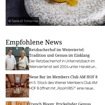
© Taste of Tomorrow
Empfohlene News
Retzbacherhof im Weinviertel:
Tradition und Genuss im Einklang
Der Retzbacherhof in Unterretzbach im
Weinviertel ist seit 2004 unter Harald und
Sonja Pollak ein Ort, der mit Leidenschaft
Neue Bar im Members Club AM HOF 8
die Essenz der Region – Authentizität,
Im 5. Stock des Wiener Members Club AM
Genuss und Bodenständigkeit –
HOF 8 öffnet mit „Room1857“ eine neue
verkörpert.
Bar ihre Türen. Inklusive Zugang zur
Dachterrasse.
French Bloom: Prickelnder Genuss