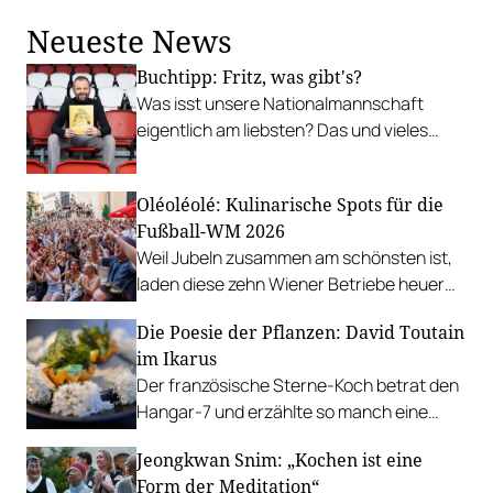
1994 von der Familie Huber betrieben und
Neueste News
ist ein Juwel der Wirthauskultur.
Buchtipp: Fritz, was gibt's?
Was isst unsere Nationalmannschaft
eigentlich am liebsten? Das und vieles
mehr verrät ÖFB-Privatkoch Fritz
Grampelhuber in seinem neuen Kochbuch.
Oléoléolé: Kulinarische Spots für die
Fußball-WM 2026
Weil Jubeln zusammen am schönsten ist,
laden diese zehn Wiener Betriebe heuer
zum Public-Viewing ein.
Die Poesie der Pflanzen: David Toutain
im Ikarus
Der französische Sterne-Koch betrat den
Hangar-7 und erzählte so manch eine
Geschichte auf dem Teller.
Jeongkwan Snim: „Kochen ist eine
Form der Meditation“