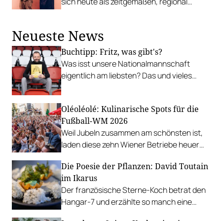
sich heute als zeitgemäßen, regional
Wia z´Haus erfahren wir mehr über
verwurzelten und vinophilen Betrieb.
Stefanie Herkner und wie der beste
Tafelspitz gelingt.
Neueste News
Buchtipp: Fritz, was gibt's?
Was isst unsere Nationalmannschaft
eigentlich am liebsten? Das und vieles
mehr verrät ÖFB-Privatkoch Fritz
Grampelhuber in seinem neuen Kochbuch.
Oléoléolé: Kulinarische Spots für die
Fußball-WM 2026
Weil Jubeln zusammen am schönsten ist,
laden diese zehn Wiener Betriebe heuer
zum Public-Viewing ein.
Die Poesie der Pflanzen: David Toutain
im Ikarus
Der französische Sterne-Koch betrat den
Hangar-7 und erzählte so manch eine
Geschichte auf dem Teller.