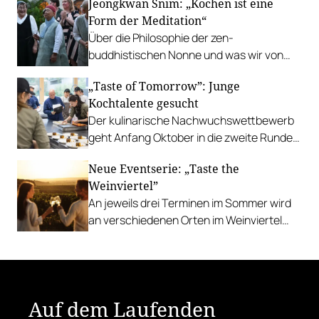
Jeongkwan Snim: „Kochen ist eine
Form der Meditation“
Über die Philosophie der zen-
buddhistischen Nonne und was wir von
ihrer Art zu kochen lernen können.
„Taste of Tomorrow”: Junge
Kochtalente gesucht
Der kulinarische Nachwuchswettbewerb
geht Anfang Oktober in die zweite Runde.
Einreichungen sind ab sofort möglich.
Neue Eventserie: „Taste the
Weinviertel”
An jeweils drei Terminen im Sommer wird
an verschiedenen Orten im Weinviertel
aufgekocht und ausgeschenkt.
Auf dem Laufenden