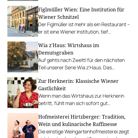
Friedensrichter.
Figlmüller Wien: Eine Institution für
Wiener Schnitzel
Der Figlmüller ist mehr als ein Restaurant –
er ist eine Wiener Institution, tief
verwurzelt in Kultur und Kulinarik. Wir
Wia z'Haus: Wirtshaus im
verraten das berühmte Rezept für das
Demutsgraben
Wiener Schnitzel.
Auf gehts nach Zwettl für den nächsten
Teil unserer Serie Wia z'Haus. Das
Wirtshaus im Demutsgraben wird seit
Zur Herknerin: Klassische Wiener
1994 von der Familie Huber betrieben und
Gastlichkeit
ist ein Juwel der Wirthauskultur.
Wenn man das Wirtshaus zur Herknerin
betritt, fühlt man sich sofort gut
aufgehoben. Bei klassisch-köstlicher
Hofmeisterei Hirtzberger: Tradition,
Küche und einer charismatischen Wirtin
Wein und kulinarische Raffinesse
kann man sich auf einen schönen Abend
Die einstige Weingartenhofmeisterei zeigt
einstellen. Im nächsten Teil unserer Reihe