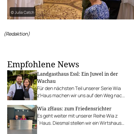
© Julia Catch
(Redaktion)
Empfohlene News
Landgasthaus Essl: Ein Juwel in der
Wachau
Für den nächsten Teil unserer Serie Wia
z'Haus machen wir uns auf den Weg nach
Rührsdorf in die Wachau zum Landgashof
Wia z´Haus: zum Friedensrichter
Essel.
Es geht weiter mit unserer Reihe Wia z
´Haus. Diesmal stellen wir ein Wirtshaus
aus dem 2. Bezirk vor: Zum