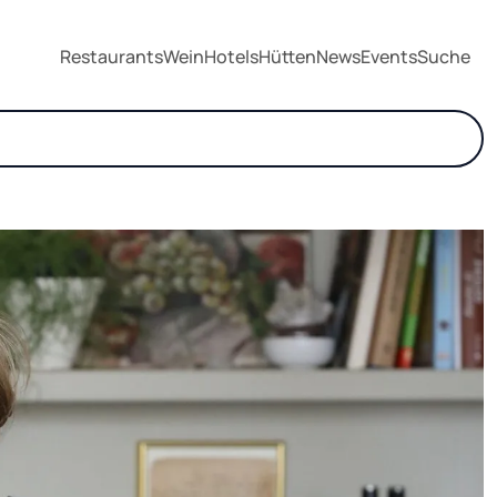
Restaurants
Wein
Hotels
Hütten
News
Events
Suche