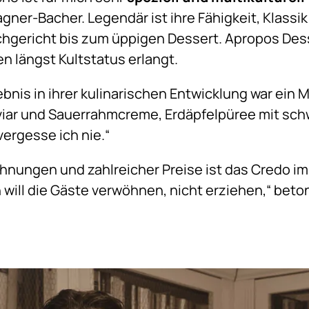
ner-Bacher. Legendär ist ihre Fähigkeit, Klassik
chgericht bis zum üppigen Dessert. Apropos Des
n längst Kultstatus erlangt.
nis in ihrer kulinarischen Entwicklung war ein M
viar und Sauerrahmcreme, Erdäpfelpüree mit schw
ergesse ich nie.“
chnungen und zahlreicher Preise ist das Credo i
 will die Gäste verwöhnen, nicht erziehen,“ beto