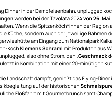
ng Dinner in der Dampfeisenbahn, unplugged koc
ungen
werden bei der Tavolata 2024
von 26. Mai 
halten. Wenn die Spitzenköch*innen der Region a
nur die Küche, sondern auch der jeweilige Rahmen 
rgerwieshütte am Eingang zum Nationalpark Kalka
ben-Koch
Klemens Schraml
mit Produkten aus W
unplugged, also ohne Strom, den „
Geschmack de
t zuletzt in Kombination mit einer 20-minütigen K
die Landschaft dampft, genießt das Flying-Diner 
sikbegleitung auf der historischen
Schmalspur
auliche Floßfahrt mit Gourmetbrunch samt Cham