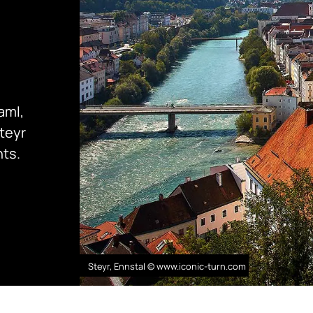
aml,
teyr
nts.
Steyr, Ennstal © www.iconic-turn.com