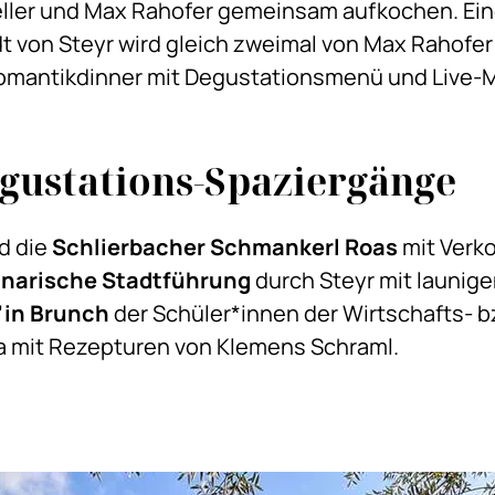
ller und Max Rahofer gemeinsam aufkochen. Ei
dt von Steyr wird gleich zweimal von Max Rahofer 
omantikdinner mit Degustationsmenü und Live-M
gustations-Spaziergänge
nd die
Schlierbacher Schmankerl Roas
mit Verk
inarische Stadtführung
durch Steyr mit launig
’in Brunch
der Schüler*innen der Wirtschafts- 
ia mit Rezepturen von Klemens Schraml.