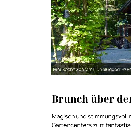
Hier kocht Schraml "unplugged" © Fo
Brunch über der
Magisch und stimmungsvoll mi
Gartencenters zum fantastis