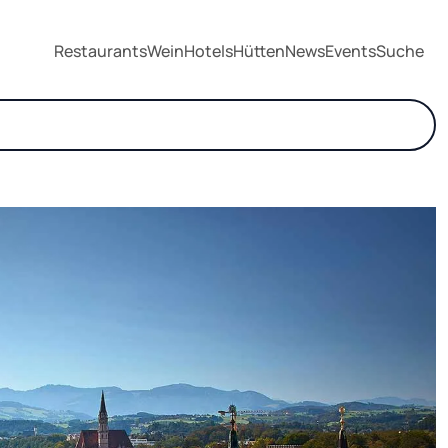
Restaurants
Wein
Hotels
Hütten
News
Events
Suche