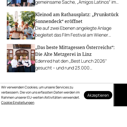
gemeinsame Sache, „Amigos Latinos“ im
Z'SOM, Charles Ingvar gastiert im Patata,
Kleinod am Rathausplatz: „Prunkstück
Richard Rauch kocht in der Riederalm
Sonnendeck“ eröffnet
u.v.m.
Die auf zwei Ebenen angelegte Anlage
begleitet das Film Festival am Wiener
Rathausgelände bis Anfang September
„Das beste Mittagessen Österreichs“:
mit Cocktails, Snacks und
Die Alte Metzgerei in Linz
Veranstaltungsprogramm.
Edenred hat den „Best Lunch 2026“
gesucht – und rund 23.000
Österreicher:innen haben abgestimmt.
Der klare Sieger: die Alte Metzgerei holt
Wir verwenden Cookies, um unsere Services zu
sich den begehrten Award in die Linzer
verbessern. Die von uns erfassten Daten werden im
Herrenstraße.
Akzeptieren
Rahmen unserer EU-weiten Aktivitäten verwendet.
Auf dem Laufenden
Cookie Einstellungen
bleiben
Melden Sie sich kostenlos für unseren