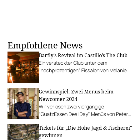
Empfohlene News
Barfly’s Revival im Castillo’s The Club
Ein versteckter Club unter dem
"hochprozentigen" Eissalon von Melanie
Castillo ehrt die Geschichte des Barfly’s.
Gewinnspiel: Zwei Menüs beim
Newcomer 2024
Wir verlosen zwei viergängige
“GuatzEssen Deal Day” Menüs von Peter
Fankhauser im Zillertal.
Tickets für „Die Hohe Jagd & Fischerei"
gewinnen