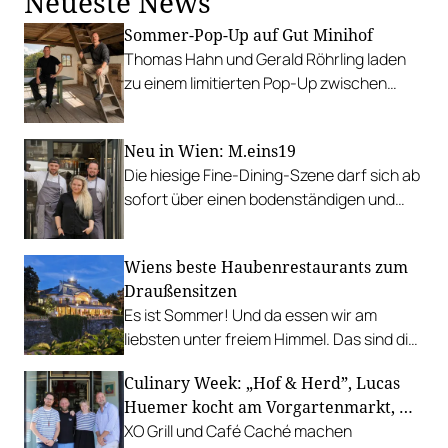
Neueste News
Sommer-Pop-Up auf Gut Minihof
Thomas Hahn und Gerald Röhrling laden
zu einem limitierten Pop-Up zwischen
Garten, Feuer und Tafel.
Neu in Wien: M.eins19
Die hiesige Fine-Dining-Szene darf sich ab
sofort über einen bodenständigen und
leistbaren Neuzugang freuen.
Wiens beste Haubenrestaurants zum
Draußensitzen
Es ist Sommer! Und da essen wir am
liebsten unter freiem Himmel. Das sind die
bestbewerteten Restaurants mit
Culinary Week: „Hof & Herd”, Lucas
Gastgarten.
Huemer kocht am Vorgartenmarkt, …
XO Grill und Café Caché machen