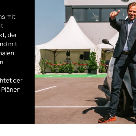
ns mit
it
kt, der
und mit
nalen
en
htet der
 Plänen