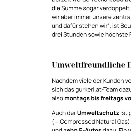
die Summe sogar verdoppelt.
wir aber immer unsere zentra
und dafür stehen wir“, ist Be
drei Stunden sowie höchste P
Umweltfreundliche E-
Nachdem viele der Kunden vo
sich das gurkerl.at-Team daz
also
montags bis freitags vo
Auch der
Umweltschutz
ist 
(= Compressed Natural Gas)
und z
ehn E-Autos
dazu. Ein 