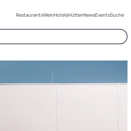
Restaurants
Wein
Hotels
Hütten
News
Events
Suche