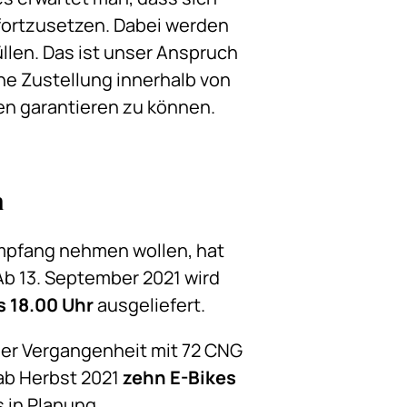
fortzusetzen. Dabei werden
llen. Das ist unser Anspruch
che Zustellung innerhalb von
en garantieren zu können.
n
Empfang nehmen wollen, hat
 Ab 13. September 2021 wird
s 18.00 Uhr
ausgeliefert.
 der Vergangenheit mit 72 CNG
ab Herbst 2021
zehn E-Bikes
 in Planung.