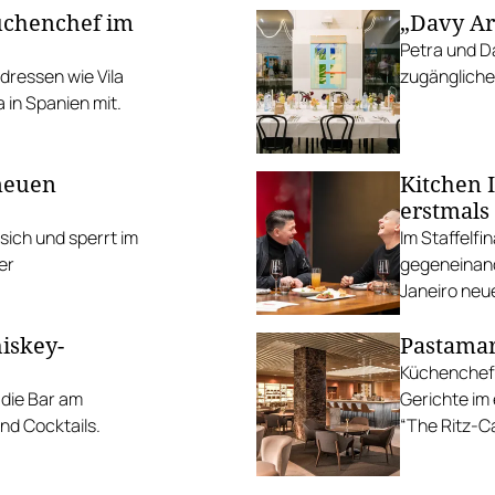
Küchenchef im
„Davy Ar
Petra und D
dressen wie Vila
zugängliche
a in Spanien mit.
 neuen
Kitchen 
erstmals 
 sich und sperrt im
Im Staffelfi
er
gegeneinand
Janeiro neue
hiskey-
Pastamar
Küchenchef F
die Bar am
Gerichte im
nd Cocktails.
“The Ritz-Ca