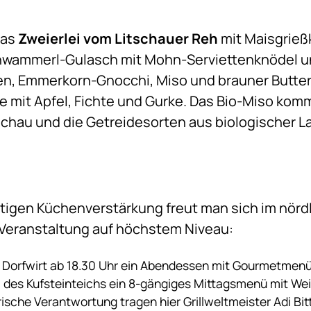
das
Zweierlei vom Litschauer Reh
mit Maisgrie
hwammerl-Gulasch mit Mohn-Serviettenknödel u
zen, Emmerkorn-Gnocchi, Miso und brauner Butt
mit Apfel, Fichte und Gurke. Das Bio-Miso komm
chau und die Getreidesorten aus biologischer La
igen Küchenverstärkung freut man sich im nördl
e Veranstaltung auf höchstem Niveau:
ls Dorfwirt ab 18.30 Uhr ein Abendessen mit Gourmetmenü
des Kufsteinteichs ein 8-gängiges Mittagsmenü mit We
narische Verantwortung tragen hier Grillweltmeister Adi 