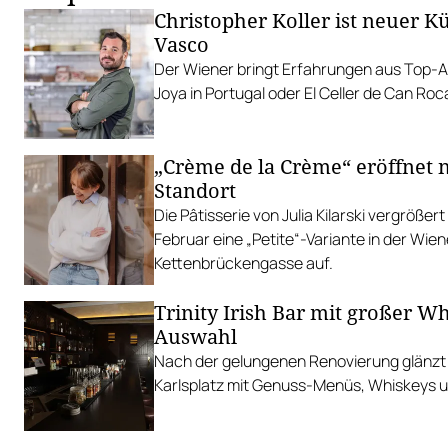
Christopher Koller ist neuer 
Vasco
Der Wiener bringt Erfahrungen aus Top-A
Joya in Portugal oder El Celler de Can Roc
„Crème de la Crème“ eröffnet
Standort
Die Pâtisserie von Julia Kilarski vergrößert
Februar eine „Petite“-Variante in der Wien
Kettenbrückengasse auf.
Trinity Irish Bar mit großer W
Auswahl
Nach der gelungenen Renovierung glänzt 
Karlsplatz mit Genuss-Menüs, Whiskeys u