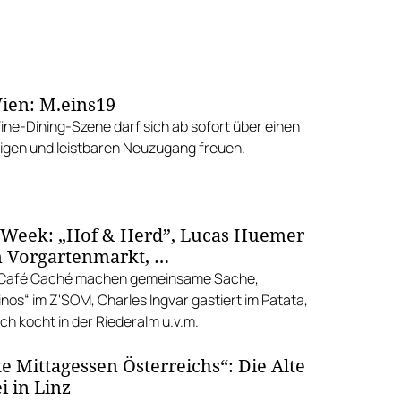
ien: M.eins19
Fine-Dining-Szene darf sich ab sofort über einen
gen und leistbaren Neuzugang freuen.
 Week: „Hof & Herd”, Lucas Huemer
 Vorgartenmarkt, …
d Café Caché machen gemeinsame Sache,
nos“ im Z'SOM, Charles Ingvar gastiert im Patata,
h kocht in der Riederalm u.v.m.
e Mittagessen Österreichs“: Die Alte
i in Linz