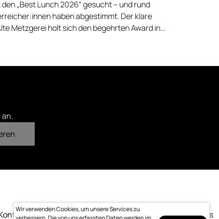
 den „Best Lunch 2026“ gesucht – und rund
rreicher:innen haben abgestimmt. Der klare
Alte Metzgerei holt sich den begehrten Award in
errenstraße.
 an.
eren
Wir verwenden Cookies, um unsere Services zu
Kontakt
Impressum
Datenschutz
Bewertung
Logo-Downloads
verbessern. Die von uns erfassten Daten werden im