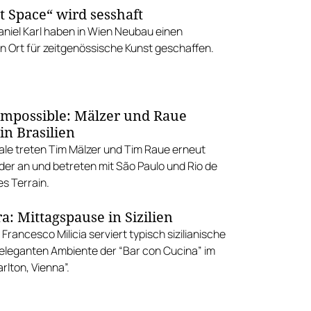
t Space“ wird sesshaft
aniel Karl haben in Wien Neubau einen
n Ort für zeitgenössische Kunst geschaffen.
Impossible: Mälzer und Raue
in Brasilien
nale treten Tim Mälzer und Tim Raue erneut
er an und betreten mit São Paulo und Rio de
s Terrain.
a: Mittagspause in Sizilien
rancesco Milicia serviert typisch sizilianische
 eleganten Ambiente der “Bar con Cucina” im
rlton, Vienna”.