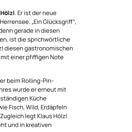
 Hölzl
. Er ist der neue
Herrensee. „Ein Glücksgriff“,
 „denn gerade in diesen
n, ist die sprichwörtliche
lzl diesen gastronomischen
it einer pfiffigen Note
er beim Rolling-Pin-
hres wurde er erneut mit
enständigen Küche
ie Fisch, Wild, Erdäpfeln
Zugleich legt Klaus Hölzl
ht und in kreativen