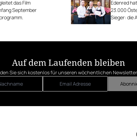
eitet das Film
Edenred hat
Anfang September
23.000 Öste
gsprogramm.
Sieger: die 
die Linzer H
Auf dem Laufenden bleiben
den Sie sich kostenlos für unseren wöchentlichen Newsletter
Abonni