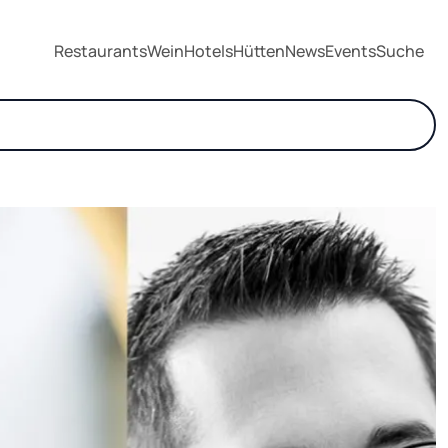
Restaurants
Wein
Hotels
Hütten
News
Events
Suche