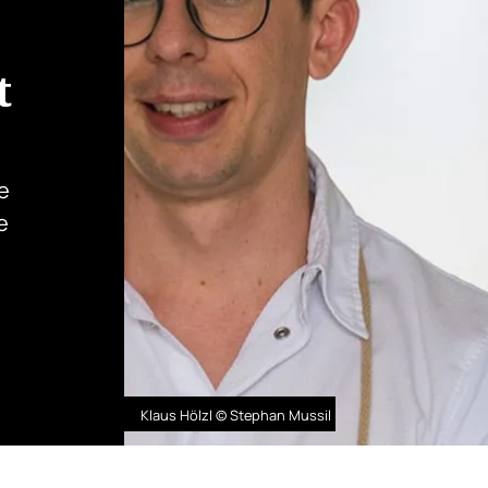
t
e
e
Klaus Hölzl © Stephan Mussil