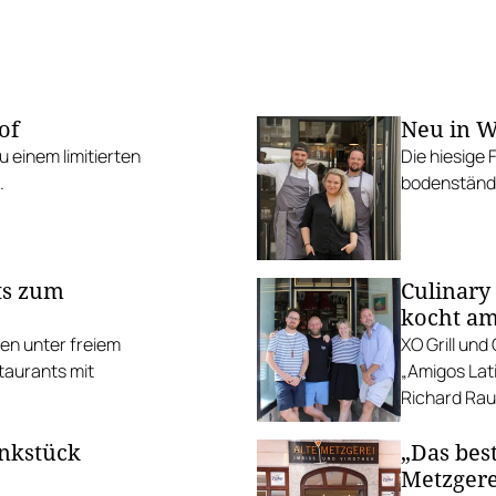
of
Neu in W
 einem limitierten
Die hiesige 
.
bodenständi
ts zum
Culinary
kocht am
ten unter freiem
XO Grill un
taurants mit
„Amigos Lati
Richard Rauc
unkstück
„Das best
Metzgere