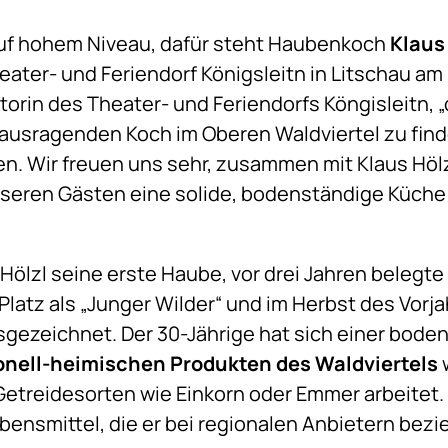
uf hohem Niveau, dafür steht Haubenkoch
Klaus
ater- und Feriendorf Königsleitn in Litschau am 
ktorin des Theater- und Feriendorfs Köngisleitn,
ausragenden Koch im Oberen Waldviertel zu finde
n. Wir freuen uns sehr, zusammen mit Klaus Hö
eren Gästen eine solide, bodenständige Küche m
Hölzl seine erste Haube, vor drei Jahren belegte 
latz als „Junger Wilder“ und im Herbst des Vorja
sgezeichnet. Der 30-Jährige hat sich einer bod
ionell-heimischen Produkten des Waldviertels
w
etreidesorten wie Einkorn oder Emmer arbeitet. 
ensmittel, die er bei regionalen Anbietern bezie