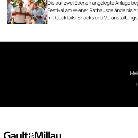
Die auf zwei Ebenen angelegte Anlage begl
Festival am Wiener Rathausgelände bis 
mit Cocktails, Snacks und Veranstaltun
Mel