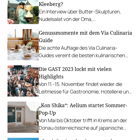
Kleeberg?
Weingütern.
Ein Interview über Butter-Skulpturen,
Nudelsalat von der Oma,
Herausforderungen der Selbstständigkeit
Genussmomente mit dem Via Culinaria
und ein „freches, künstlerisches
Guide
Kochbuch“.
Die achte Auflage des Via Culinaria-
Guides vereint die besten kulinarischen
Adressen des SalzburgerLandes.
Die GAST 2023 lockt mit vielen
Highlights
Von 11.-15. November findet wieder die
Leitmesse für Gastronomie, Hotellerie und
Lebensmittel statt. Alles für den Gast.
„Kon Shika“: Aelium startet Sommer-
Pop-Up
Von Mai bis Oktober trifft in Krems an der
Donau österreichische auf japanische
Küche – im Schanigarten oder zum