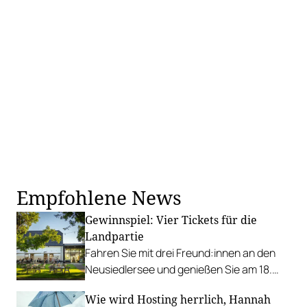
Empfohlene News
Gewinnspiel: Vier Tickets für die
Landpartie
Fahren Sie mit drei Freund:innen an den
Neusiedlersee und genießen Sie am 18.
April Köstlichkeiten von sieben
Wie wird Hosting herrlich, Hannah
Kochstationen und Weine von 30