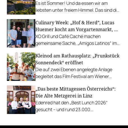
Es ist Sommer! Und da essen wir am
liebsten unter freiem Himmel. Das sind die
bestbewerteten Restaurants mit
Culinary Week: „Hof & Herd”, Lucas
Gastgarten.
Huemer kocht am Vorgartenmarkt, …
XO Grill und Café Caché machen
gemeinsame Sache, „Amigos Latinos“ im
Z'SOM, Charles Ingvar gastiert im Patata,
Kleinod am Rathausplatz: „Prunkstück
Richard Rauch kocht in der Riederalm
Sonnendeck“ eröffnet
u.v.m.
Die auf zwei Ebenen angelegte Anlage
begleitet das Film Festival am Wiener
Rathausgelände bis Anfang September
„Das beste Mittagessen Österreichs“:
mit Cocktails, Snacks und
Die Alte Metzgerei in Linz
Veranstaltungsprogramm.
Edenred hat den „Best Lunch 2026“
gesucht – und rund 23.000
Österreicher:innen haben abgestimmt.
Der klare Sieger: die Alte Metzgerei holt