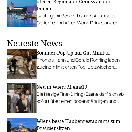
uferei: Regionaler Genuss an der
Mitnehmen.
Donau
Gäste genießen Frühstück, À-la-carte-
Gerichte und After-Work-Drinks an der
Donau in Linz.
Neueste News
Sommer-Pop-Up auf Gut Minihof
Thomas Hahn und Gerald Röhrling laden
zu einem limitierten Pop-Up zwischen
Garten, Feuer und Tafel.
Neu in Wien: M.eins19
Die hiesige Fine-Dining-Szene darf sich ab
sofort über einen bodenständigen und
leistbaren Neuzugang freuen.
Wiens beste Haubenrestaurants zum
Draußensitzen