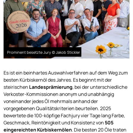
Prominent besetzte Jury © Jakob Stickler
Es ist ein beinhartes Auswahlverfahren auf dem Weg zum
besten Kürbiskernöl des Jahres. Es beginnt mit der
steirischen
Landesprämierung
, bei der unterschiedliche
Verkoster-Kommissionen anonym und unabhängig
voneinander jedes Öl mehrmals anhand der
vorgegebenen Qualitätskriterien beurteilen. 2025
bewertete die 100-köpfige Fachjury vier Tage lang Farbe,
Geschmack, Reintönigkeit und Konsistenz von
505
eingereichten Kürbiskernölen
. Die besten 20 Öle traten