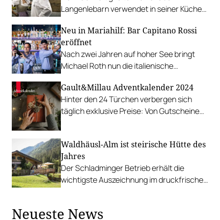
Langenlebarn verwendet in seiner Küche
zu 86 Prozent Bio-Lebensmittel.
Neu in Mariahilf: Bar Capitano Rossi
eröffnet
Nach zwei Jahren auf hoher See bringt
Michael Roth nun die italienische
Aperitivo-Kultur nach Wien.
Gault&Millau Adventkalender 2024
Hinter den 24 Türchen verbergen sich
täglich exklusive Preise: Von Gutscheinen
für genussvolle Dinners und luxuriöse
Hotelaufenthalte bis hin zu edlen
Waldhäusl-Alm ist steirische Hütte des
Delikatessen und weiteren köstlichen
Jahres
Überraschungen.
Der Schladminger Betrieb erhält die
wichtigste Auszeichnung im druckfrischen
Gault&Millau-Hüttenguide Steiermark.
Neueste News