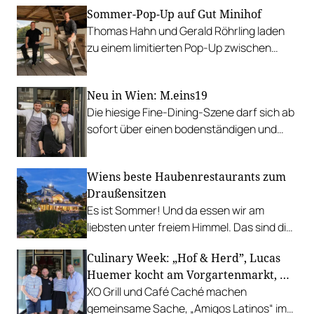
Sommer-Pop-Up auf Gut Minihof
Thomas Hahn und Gerald Röhrling laden
zu einem limitierten Pop-Up zwischen
Garten, Feuer und Tafel.
Neu in Wien: M.eins19
Die hiesige Fine-Dining-Szene darf sich ab
sofort über einen bodenständigen und
leistbaren Neuzugang freuen.
Wiens beste Haubenrestaurants zum
Draußensitzen
Es ist Sommer! Und da essen wir am
liebsten unter freiem Himmel. Das sind die
bestbewerteten Restaurants mit
Culinary Week: „Hof & Herd”, Lucas
Gastgarten.
Huemer kocht am Vorgartenmarkt, …
XO Grill und Café Caché machen
gemeinsame Sache, „Amigos Latinos“ im