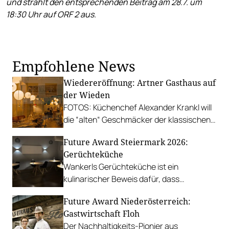
und strahlt den entsprechenden Beitrag am 28.7. um
18:30 Uhr auf ORF 2 aus.
Empfohlene News
Wiedereröffnung: Artner Gasthaus auf
der Wieden
FOTOS: Küchenchef Alexander Krankl will
die “alten“ Geschmäcker der klassischen
Wiener Wirtshausküche ins Jahr 2023
Future Award Steiermark 2026:
bringen.
Gerüchteküche
Wankerls Gerüchteküche ist ein
kulinarischer Beweis dafür, dass
Nachhaltigkeit und Genuss untrennbar
Future Award Niederösterreich:
miteinander verbunden sein können.
Gastwirtschaft Floh
Der Nachhaltigkeits-Pionier aus