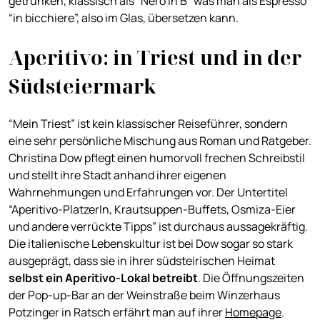
getrunken, klassisch als “Nero in B” was man als Espresso
“in bicchiere”, also im Glas, übersetzen kann.
Aperitivo: in Triest und in der
Südsteiermark
“Mein Triest” ist kein klassischer Reiseführer, sondern
eine sehr persönliche Mischung aus Roman und Ratgeber.
Christina Dow pflegt einen humorvoll frechen Schreibstil
und stellt ihre Stadt anhand ihrer eigenen
Wahrnehmungen und Erfahrungen vor. Der Untertitel
“Aperitivo-Platzerln, Krautsuppen-Buffets, Osmiza-Eier
und andere verrückte Tipps” ist durchaus aussagekräftig.
Die italienische Lebenskultur ist bei Dow sogar so stark
ausgeprägt, dass sie in ihrer südsteirischen Heimat
selbst ein Aperitivo-Lokal betreibt
. Die Öffnungszeiten
der Pop-up-Bar an der Weinstraße beim Winzerhaus
Potzinger in Ratsch erfährt man auf ihrer
Homepage
.