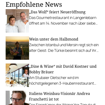
Empfohlene News
„Das Wolf“ feiert Neueröffnung
Das Gourmetrestaurant in Langenlebarn
öffnet am 14. November nach über sieben
Monaten Pause wieder seine Türen.
Wein unter dem Halbmond
Zwischen Istanbul und Mersin regt sich ein
alter Geist: Die Türkei besinnt sich auf ihre
tief verwurzelte Weinkultur.
„Dine & Wine“ mit David Kostner und
Bobby Bräuer
Am Stubaier Gletscher wird im
höchstgelegenen 3-Haubenrestaurant
der Welt ein kulinarisches Feuerwerk
Italiens Weinbau-Visionär Andrea
gezündet.
Franchetti ist tot
Der Eigentümer der Weingüter Tenuta di