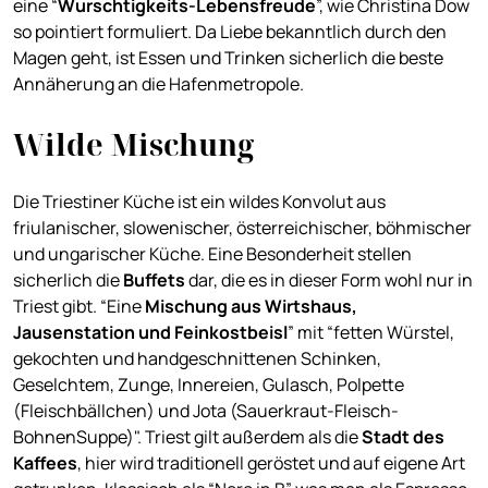
eine “
Wurschtigkeits-Lebensfreude
”, wie Christina Dow
so pointiert formuliert. Da Liebe bekanntlich durch den
Magen geht, ist Essen und Trinken sicherlich die beste
Annäherung an die Hafenmetropole.
Wilde Mischung
Die Triestiner Küche ist ein wildes Konvolut aus
friulanischer, slowenischer, österreichischer, böhmischer
und ungarischer Küche. Eine Besonderheit stellen
sicherlich die
Buffets
dar, die es in dieser Form wohl nur in
Triest gibt. “Eine
Mischung aus Wirtshaus,
Jausenstation und Feinkostbeisl
” mit “fetten Würstel,
gekochten und handgeschnittenen Schinken,
Geselchtem, Zunge, Innereien, Gulasch, Polpette
(Fleischbällchen) und Jota (Sauerkraut-Fleisch-
BohnenSuppe)". Triest gilt außerdem als die
Stadt des
Kaffees
, hier wird traditionell geröstet und auf eigene Art