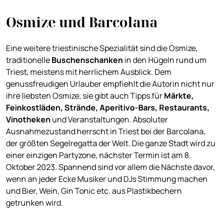
Osmize und Barcolana
Eine weitere triestinische Spezialität sind die Osmize,
traditionelle
Buschenschanken
in den Hügeln rund um
Triest, meistens mit herrlichem Ausblick. Dem
genussfreudigen Urlauber empfiehlt die Autorin nicht nur
ihre liebsten Osmize, sie gibt auch Tipps für
Märkte,
Feinkostläden, Strände, Aperitivo-Bars, Restaurants,
Vinotheken
und Veranstaltungen. Absoluter
Ausnahmezustand herrscht in Triest bei der Barcolana,
der größten Segelregatta der Welt. Die ganze Stadt wird zu
einer einzigen Partyzone, nächster Termin ist am 8.
Oktober 2023. Spannend sind vor allem die Nächste davor,
wenn an jeder Ecke Musiker und DJs Stimmung machen
und Bier, Wein, Gin Tonic etc. aus Plastikbechern
getrunken wird.