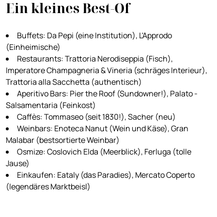
Ein kleines Best-Of
Buffets: Da Pepi (eine Institution), L'Approdo
(Einheimische)
Restaurants: Trattoria Nerodiseppia (Fisch),
Imperatore Champagneria & Vineria (schräges Interieur),
Trattoria alla Sacchetta (authentisch)
Aperitivo Bars: Pier the Roof (Sundowner!), Palato -
Salsamentaria (Feinkost)
Caffès: Tommaseo (seit 1830!), Sacher (neu)
Weinbars: Enoteca Nanut (Wein und Käse), Gran
Malabar (bestsortierte Weinbar)
Osmize: Coslovich Elda (Meerblick), Ferluga (tolle
Jause)
Einkaufen: Eataly (das Paradies), Mercato Coperto
(legendäres Marktbeisl)