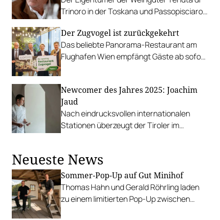
Trinoro in der Toskana und Passopisciaro
in Sizilien ist im Kreise seiner Angehörigen
Der Zugvogel ist zurückgekehrt
in Rom verstorben.
Das beliebte Panorama-Restaurant am
Flughafen Wien empfängt Gäste ab sofort
im neuen Design.
Newcomer des Jahres 2025: Joachim
Jaud
Nach eindrucksvollen internationalen
Stationen überzeugt der Tiroler im
Restaurant 141 in Mieming.
Neueste News
Sommer-Pop-Up auf Gut Minihof
Thomas Hahn und Gerald Röhrling laden
zu einem limitierten Pop-Up zwischen
Garten, Feuer und Tafel.