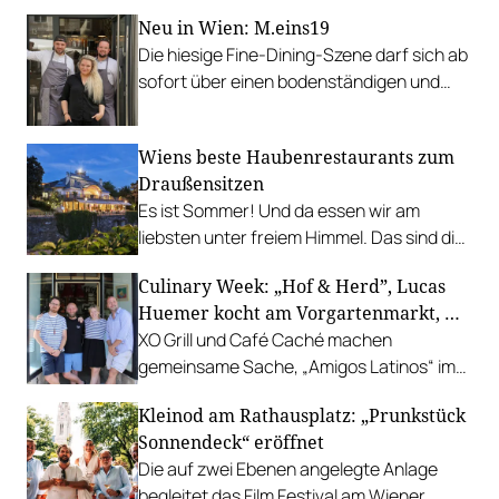
Neu in Wien: M.eins19
Die hiesige Fine-Dining-Szene darf sich ab
sofort über einen bodenständigen und
leistbaren Neuzugang freuen.
Wiens beste Haubenrestaurants zum
Draußensitzen
Es ist Sommer! Und da essen wir am
liebsten unter freiem Himmel. Das sind die
bestbewerteten Restaurants mit
Culinary Week: „Hof & Herd”, Lucas
Gastgarten.
Huemer kocht am Vorgartenmarkt, …
XO Grill und Café Caché machen
gemeinsame Sache, „Amigos Latinos“ im
Z'SOM, Charles Ingvar gastiert im Patata,
Kleinod am Rathausplatz: „Prunkstück
Richard Rauch kocht in der Riederalm
Sonnendeck“ eröffnet
u.v.m.
Die auf zwei Ebenen angelegte Anlage
begleitet das Film Festival am Wiener