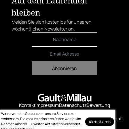
Auf dem Laufenden
bleiben
Melden Sie sich kostenlos für unseren
wöchentlichen Newsletter an.
Abonnieren
Kontakt
Impressum
Datenschutz
Bewertung
Logo-Downloads
Wir verwenden Cookies, um unsere Services zu
© Gault & Millau
Made with ❤️ by bitcraft
verbessern. Die von uns erfassten Daten werden im
Akzeptieren
Rahmen unserer EU-weiten Aktivitäten verwendet.