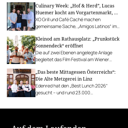
Culinary Week: „Hof & Herd”, Lucas
Gastgarten.
Huemer kocht am Vorgartenmarkt, …
XO Grill und Café Caché machen
gemeinsame Sache, „Amigos Latinos“ im
Z'SOM, Charles Ingvar gastiert im Patata,
Kleinod am Rathausplatz: „Prunkstück
Richard Rauch kocht in der Riederalm
Sonnendeck“ eröffnet
u.v.m.
Die auf zwei Ebenen angelegte Anlage
begleitet das Film Festival am Wiener
Rathausgelände bis Anfang September
„Das beste Mittagessen Österreichs“:
mit Cocktails, Snacks und
Die Alte Metzgerei in Linz
Veranstaltungsprogramm.
Edenred hat den „Best Lunch 2026“
gesucht – und rund 23.000
Österreicher:innen haben abgestimmt.
Der klare Sieger: die Alte Metzgerei holt
sich den begehrten Award in die Linzer
Herrenstraße.