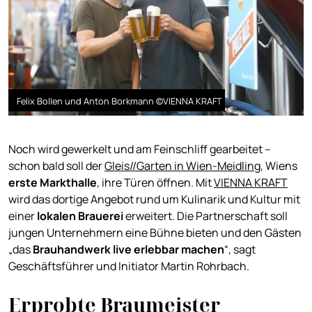
Felix Bollen und Anton Borkmann ©VIENNA KRAFT
Noch wird gewerkelt und am Feinschliff gearbeitet –
schon bald soll der
Gleis//Garten in Wien-Meidling
, Wiens
erste Markthalle
, ihre Türen öffnen. Mit
VIENNA KRAFT
wird das dortige Angebot rund um Kulinarik und Kultur mit
einer
lokalen Brauerei
erweitert. Die Partnerschaft soll
jungen Unternehmern eine Bühne bieten und den Gästen
„das
Brauhandwerk live erlebbar
machen
“, sagt
Geschäftsführer und Initiator Martin Rohrbach.
Erprobte Braumeister