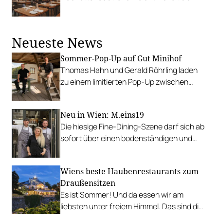
weiter in Richtung Brösel-Blockbuster.
Neueste News
Sommer-Pop-Up auf Gut Minihof
Thomas Hahn und Gerald Röhrling laden
zu einem limitierten Pop-Up zwischen
Garten, Feuer und Tafel.
Neu in Wien: M.eins19
Die hiesige Fine-Dining-Szene darf sich ab
sofort über einen bodenständigen und
leistbaren Neuzugang freuen.
Wiens beste Haubenrestaurants zum
Draußensitzen
Es ist Sommer! Und da essen wir am
liebsten unter freiem Himmel. Das sind die
bestbewerteten Restaurants mit