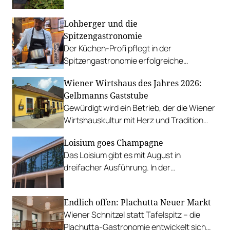
Lohberger und die
Spitzengastronomie
Der Küchen-Profi pflegt in der
Spitzengastronomie erfolgreiche
Partnerschaften und arbeitet mit den
Wiener Wirtshaus des Jahres 2026:
besten Köch*innen des Landes
Gelbmanns Gaststube
zusammen.
Gewürdigt wird ein Betrieb, der die Wiener
Wirtshauskultur mit Herz und Tradition
prägt.
Loisium goes Champagne
Das Loisium gibt es mit August in
dreifacher Ausführung. In der
Südsteiermark, in Langenlois und jetzt
auch in der Champagne in Frankreich. Mit
Endlich offen: Plachutta Neuer Markt
Bistro, Fine Dining und Bar.
Wiener Schnitzel statt Tafelspitz – die
Plachutta-Gastronomie entwickelt sich