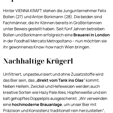
Hinter VIENNA KRAFT stehen die Jungunternehmer Felix
Bollen (27) und Anton Borkmann (28). Die beiden sind
Fachmänner, die ihr Können bereits in Großbritannien
unter Beweis gestellt haben. Seit fünf Jahren betreiben
Bollen und Borkmann erfolgreich eine
Brauerei in London
in der Foodhall Mercato Metropoltano – nun möchten sie
ihr gewonnenes Know-how nach Wien bringen.
Nachhaltige Krügerl
Unfiltriert, unpasteurisiert und ohne Zusatzstoffe wird
das Bier sein, das „
direkt vom Tank ins Glas
“ kommt.
Neben Hellem, Zwickel und Hefeweizen werden auch
kreative Sorten wie Hazy Pale Ales, Hopfenweiße und ein
kalt gehopftes Doppelpils ausgeschenkt. „Wir verwenden
eine
hochmoderne Brauanlage
, um unser Bier mit
Präzision und Konsistenz traditionell rein herzustellen“,