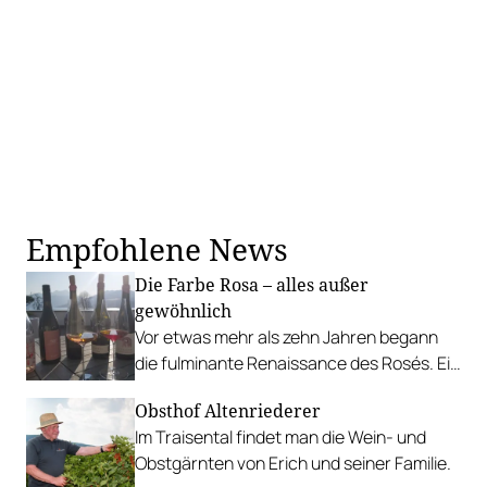
Empfohlene News
Die Farbe Rosa – alles außer
gewöhnlich
Vor etwas mehr als zehn Jahren begann
die fulminante Renaissance des Rosés. Ein
Trend, der bis heute ungebrochen ist. Vor
Obsthof Altenriederer
allem die große Bandbreite ist spannend.
Im Traisental findet man die Wein- und
Obstgärnten von Erich und seiner Familie.