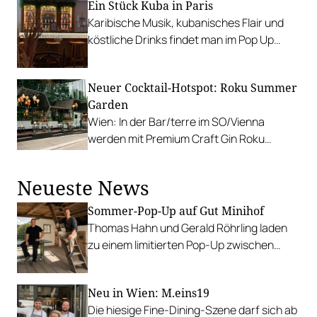
Ein Stück Kuba in Paris
Karibische Musik, kubanisches Flair und
köstliche Drinks findet man im Pop Up
Restaurant von Eminente Rum, der Casa
Eminente, in Paris.
Neuer Cocktail-Hotspot: Roku Summer
Garden
Wien: In der Bar/terre im SO/Vienna
werden mit Premium Craft Gin Roku
erfrischende Drinks gemixt.
Neueste News
Sommer-Pop-Up auf Gut Minihof
Thomas Hahn und Gerald Röhrling laden
zu einem limitierten Pop-Up zwischen
Garten, Feuer und Tafel.
Neu in Wien: M.eins19
Die hiesige Fine-Dining-Szene darf sich ab