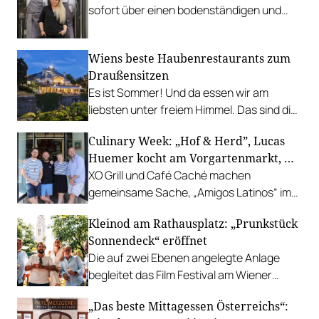
sofort über einen bodenständigen und
leistbaren Neuzugang freuen.
Wiens beste Haubenrestaurants zum
Draußensitzen
Es ist Sommer! Und da essen wir am
liebsten unter freiem Himmel. Das sind die
bestbewerteten Restaurants mit
Culinary Week: „Hof & Herd”, Lucas
Gastgarten.
Huemer kocht am Vorgartenmarkt, …
XO Grill und Café Caché machen
gemeinsame Sache, „Amigos Latinos“ im
Z'SOM, Charles Ingvar gastiert im Patata,
Kleinod am Rathausplatz: „Prunkstück
Richard Rauch kocht in der Riederalm
Sonnendeck“ eröffnet
u.v.m.
Die auf zwei Ebenen angelegte Anlage
begleitet das Film Festival am Wiener
Rathausgelände bis Anfang September
„Das beste Mittagessen Österreichs“:
mit Cocktails, Snacks und