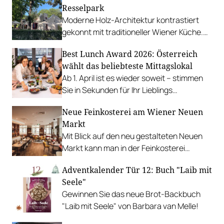
Resselpark
Moderne Holz-Architektur kontrastiert
gekonnt mit traditioneller Wiener Küche.
Mit herrlichem Gastgarten und
Best Lunch Award 2026: Österreich
versteckter Dachterrasse.
wählt das beliebteste Mittagslokal
Ab 1. April ist es wieder soweit – stimmen
Sie in Sekunden für Ihr Lieblings
Mittagslokal ab und holen Sie Ihre
Neue Feinkosterei am Wiener Neuen
Favoriten auf die große Bühne.
Markt
Mit Blick auf den neu gestalteten Neuen
Markt kann man in der Feinkosterei
Brötchen und österreichische Tapas
Adventkalender Tür 12: Buch "Laib mit
genießen.
Seele"
Gewinnen Sie das neue Brot-Backbuch
"Laib mit Seele" von Barbara van Melle!