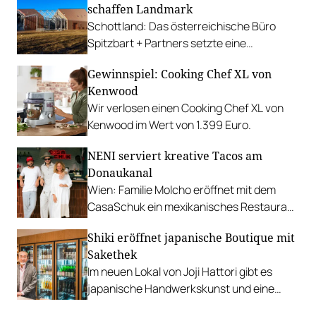
schaffen Landmark
Schottland: Das österreichische Büro
Spitzbart + Partners setzte eine
energieneutrale Destillerie in
Gewinnspiel: Cooking Chef XL von
aufsehenerregender Architektur um.
Kenwood
Wir verlosen einen Cooking Chef XL von
Kenwood im Wert von 1.399 Euro.
NENI serviert kreative Tacos am
Donaukanal
Wien: Familie Molcho eröffnet mit dem
CasaSchuk ein mexikanisches Restaurant
mit Sandboden und Clubfeeling.
Shiki eröffnet japanische Boutique mit
Sakethek
Im neuen Lokal von Joji Hattori gibt es
japanische Handwerkskunst und eine
kuratierte Sake-Auswahl, die vor Ort