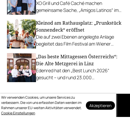
XO Grill und Café Caché machen
gemeinsame Sache, „Amigos Latinos“ im
Z'SOM, Charles Ingvar gastiert im Patata,
Kleinod am Rathausplatz: „Prunkstück
Richard Rauch kocht in der Riederalm
Sonnendeck“ eröffnet
u.v.m.
Die auf zwei Ebenen angelegte Anlage
begleitet das Film Festival am Wiener
Rathausgelände bis Anfang September
„Das beste Mittagessen Österreichs“:
mit Cocktails, Snacks und
Die Alte Metzgerei in Linz
Veranstaltungsprogramm.
Edenred hat den „Best Lunch 2026“
gesucht – und rund 23.000
Österreicher:innen haben abgestimmt.
Der klare Sieger: die Alte Metzgerei holt
Wir verwenden Cookies, um unsere Services zu
sich den begehrten Award in die Linzer
verbessern. Die von uns erfassten Daten werden im
Herrenstraße.
Akzeptieren
Rahmen unserer EU-weiten Aktivitäten verwendet.
Auf dem Laufenden
Cookie Einstellungen
bleiben