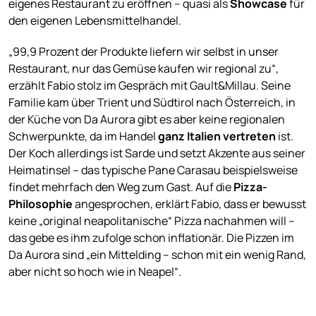
eigenes Restaurant zu eröffnen – quasi als
Showcase
für
den eigenen Lebensmittelhandel.
„99,9 Prozent der Produkte liefern wir selbst in unser
Restaurant, nur das Gemüse kaufen wir regional zu“,
erzählt Fabio stolz im Gespräch mit Gault&Millau. Seine
Familie kam über Trient und Südtirol nach Österreich, in
der Küche von Da Aurora gibt es aber keine regionalen
Schwerpunkte, da im Handel
ganz Italien vertreten
ist.
Der Koch allerdings ist Sarde und setzt Akzente aus seiner
Heimatinsel – das typische Pane Carasau beispielsweise
findet mehrfach den Weg zum Gast. Auf die
Pizza-
Philosophie
angesprochen, erklärt Fabio, dass er bewusst
keine „original neapolitanische“ Pizza nachahmen will –
das gebe es ihm zufolge schon inflationär. Die Pizzen im
Da Aurora sind „ein Mittelding – schon mit ein wenig Rand,
aber nicht so hoch wie in Neapel“.