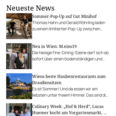
verkostet werden kann.
Neueste News
Sommer-Pop-Up auf Gut Minihof
Thomas Hahn und Gerald Röhrling laden
zu einem limitierten Pop-Up zwischen
Garten, Feuer und Tafel.
Neu in Wien: M.eins19
Die hiesige Fine-Dining-Szene darf sich ab
sofort über einen bodenständigen und
leistbaren Neuzugang freuen.
Wiens beste Haubenrestaurants zum
Draußensitzen
Es ist Sommer! Und da essen wir am
liebsten unter freiem Himmel. Das sind die
bestbewerteten Restaurants mit
Culinary Week: „Hof & Herd”, Lucas
Gastgarten.
Huemer kocht am Vorgartenmarkt, …