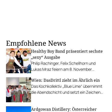
Empfohlene News
Healthy Boy Band präsentiert sechste
„sexy“ Ausgabe
Philip Rachinger, Felix Schellhorn und
Lukas Mraz feiern am 8. November
gemeinsam mit internationalen
Wien: DasDrittl zieht im Ährlich ein
Gastköch:innen Magazin-Release in der
Das Kochkollektiv „Blue Lime“ übernimmt
Ottakringer Brauerei.
die Abendschicht und setzt ein Zeichen
für eine engagierte, junge Gastronomie.
Ardgowan Distillery: Österreicher