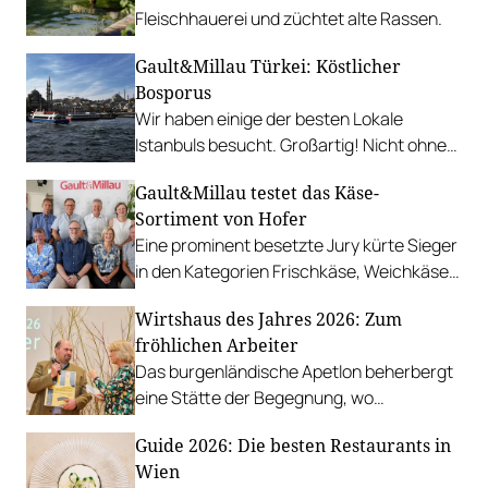
Fleischhauerei und züchtet alte Rassen.
Gault&Millau Türkei: Köstlicher
Bosporus
Wir haben einige der besten Lokale
Istanbuls besucht. Großartig! Nicht ohne
Grund gilt die türkische Küche als eine der
Gault&Millau testet das Käse-
vielseitigsten der Welt.
Sortiment von Hofer
Eine prominent besetzte Jury kürte Sieger
in den Kategorien Frischkäse, Weichkäse
und Hartkäse.
Wirtshaus des Jahres 2026: Zum
fröhlichen Arbeiter
Das burgenländische Apetlon beherbergt
eine Stätte der Begegnung, wo
Bodenständigkeit auf ehrliche
Guide 2026: Die besten Restaurants in
Wirtshausküche trifft.
Wien