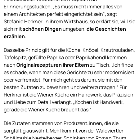
Erinnerungsstücken. „Es muss nicht immer alles von
einem Architekten perfekt eingerichtet sein“, sagt
Stefanie Herkner. In ihrem Wirtshaus, so erklärt sie, will sie
sich mit
schönen Dingen
umgeben,
die Geschichten
erzählen
.
Dasselbe Prinzip gilt für die Küche. Knödel, Krautrouladen,
Tafelspitz, gefüllte Paprika oder Paprikahendl kommen
nach
Originalrezepturen ihrer Eltern
zu Tisch. „Ich finde
es schade, wenn man diese Gerichte zu sehr modernisiert
oder verfremdet. Für mich geht es darum, sie mit den
besten Zutaten zu bewahren und weiterzutragen.“ Für
Herkner ist die Wiener Küche ein Handwerk, das Präzision
und Liebe zum Detail verlangt. „Kochen ist Handwerk,
gerade die Wiener Küche braucht das.“
Die Zutaten stammen von Produzent:innen, die sie
sorgfältig auswählt. Mehl kommt von der Waldviertler
Schälmühle Nestelberger, Schinken von Roman Thum,