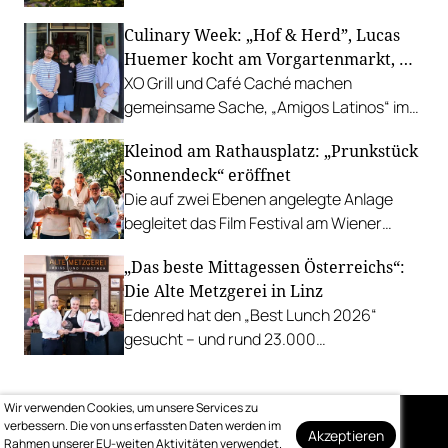
bestbewerteten Restaurants mit
Culinary Week: „Hof & Herd”, Lucas
Gastgarten.
Huemer kocht am Vorgartenmarkt, …
XO Grill und Café Caché machen
gemeinsame Sache, „Amigos Latinos“ im
Z'SOM, Charles Ingvar gastiert im Patata,
Kleinod am Rathausplatz: „Prunkstück
Richard Rauch kocht in der Riederalm
Sonnendeck“ eröffnet
u.v.m.
Die auf zwei Ebenen angelegte Anlage
begleitet das Film Festival am Wiener
Rathausgelände bis Anfang September
„Das beste Mittagessen Österreichs“:
mit Cocktails, Snacks und
Die Alte Metzgerei in Linz
Veranstaltungsprogramm.
Edenred hat den „Best Lunch 2026“
gesucht – und rund 23.000
Österreicher:innen haben abgestimmt.
Der klare Sieger: die Alte Metzgerei holt
Wir verwenden Cookies, um unsere Services zu
sich den begehrten Award in die Linzer
verbessern. Die von uns erfassten Daten werden im
Herrenstraße.
Akzeptieren
Rahmen unserer EU-weiten Aktivitäten verwendet.