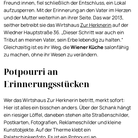
Freund:innen, fiel schließlich der Entschluss, ein Lokal
aufzusperren. Mit der Erinnerung an den Vater im Herzen
und der Mutter weiterhin an ihrer Seite. Das war 2013,
seither betreibt sie das Wirtshaus
Zur Herknerin
auf der
Wiedner Hauptstraße 36. „Dieser Schritt war auch ein
Tribut an meinen Vater, sein Erbe lebendig zu halten.“
Gleichzeitig ist es ihr Weg, die
Wiener Küche
salonfähig
zu machen, ohne ihr Wesen zu verändern.
Potpourri an
Erinnerungsstücken
Wer das Wirtshaus Zur Herknerin betritt, merkt sofort:
Hier ist alles ein bisschen anders. Über der Schank hängt
ein riesiger Löffel, daneben stehen alte Straßenschilder,
Postkarten, Fotografien, Reklameschilder und kleine
Kunstobjekte. Auf der Therme klebt ein
Palatschinkenfoto. Es ist ein Potpourri an