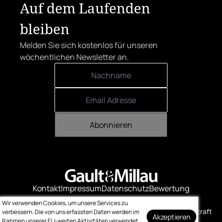
Auf dem Laufenden
bleiben
Melden Sie sich kostenlos für unseren
wöchentlichen Newsletter an.
Abonnieren
Kontakt
Impressum
Datenschutz
Bewertung
Logo-Downloads
Wir verwenden Cookies, um unsere Services zu
© Gault & Millau
Made with ❤️ by bitcraft
verbessern. Die von uns erfassten Daten werden im
Akzeptieren
Rahmen unserer EU-weiten Aktivitäten verwendet.