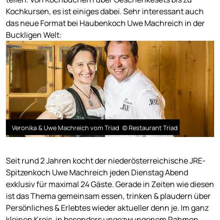
Kochkursen, es ist einiges dabei. Sehr interessant auch
das neue Format bei Haubenkoch Uwe Machreich in der
Buckligen Welt:
Veronika & Uwe Machreich vom Triad © Restaurant Triad
Seit rund 2 Jahren kocht der niederösterreichische JRE-
Spitzenkoch Uwe Machreich jeden Dienstag Abend
exklusiv für maximal 24 Gäste. Gerade in Zeiten wie diesen
ist das Thema gemeinsam essen, trinken & plaudern über
Persönliches & Erlebtes wieder aktueller denn je. Im ganz
kleinen Kreis, in besonders ungezwungenem Rahmen,