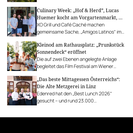
bestbewerteten Restaurants mit
Culinary Week: „Hof & Herd”, Lucas
Gastgarten.
Huemer kocht am Vorgartenmarkt, …
XO Grill und Café Caché machen
gemeinsame Sache, „Amigos Latinos“ im
Z'SOM, Charles Ingvar gastiert im Patata,
Kleinod am Rathausplatz: „Prunkstück
Richard Rauch kocht in der Riederalm
Sonnendeck“ eröffnet
u.v.m.
Die auf zwei Ebenen angelegte Anlage
begleitet das Film Festival am Wiener
Rathausgelände bis Anfang September
„Das beste Mittagessen Österreichs“:
mit Cocktails, Snacks und
Die Alte Metzgerei in Linz
Veranstaltungsprogramm.
Edenred hat den „Best Lunch 2026“
gesucht – und rund 23.000
Österreicher:innen haben abgestimmt.
Der klare Sieger: die Alte Metzgerei holt
sich den begehrten Award in die Linzer
Herrenstraße.