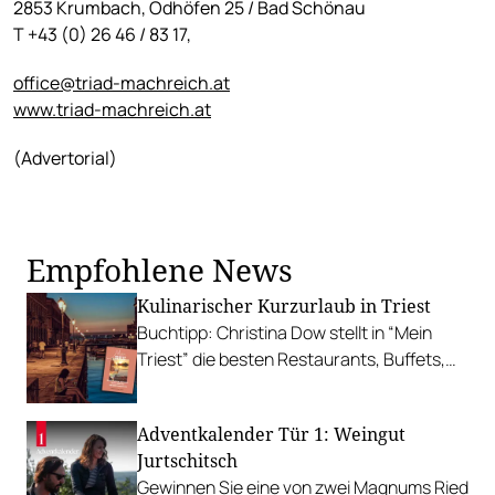
2853 Krumbach, Ödhöfen 25 / Bad Schönau
T +43 (0) 26 46 / 83 17,
office@triad-machreich.at
www.triad-machreich.at
(Advertorial)
Empfohlene News
Kulinarischer Kurzurlaub in Triest
Buchtipp: Christina Dow stellt in “Mein
Triest” die besten Restaurants, Buffets,
Cafés, Konditoreien und Osmize vor. Ein
Best-Of inklusive Google Map.
Adventkalender Tür 1: Weingut
Jurtschitsch
Gewinnen Sie eine von zwei Magnums Ried