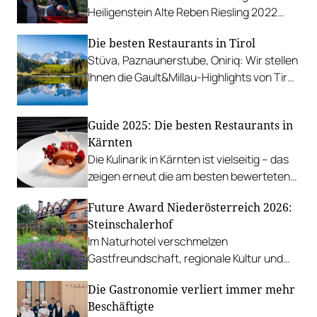
Heiligenstein Alte Reben Riesling 2022
Kamptal DAC Erste Lage vom Weingut
Die besten Restaurants in Tirol
Jurtschitsch.
Stüva, Paznaunerstube, Oniriq: Wir stellen
Ihnen die Gault&Millau-Highlights von Tirol
vor.
Guide 2025: Die besten Restaurants in
Kärnten
Die Kulinarik in Kärnten ist vielseitig – das
zeigen erneut die am besten bewerteten
Restaurants des Gault&Millau Guides.
Future Award Niederösterreich 2026:
Steinschalerhof
Im Naturhotel verschmelzen
Gastfreundschaft, regionale Kultur und
ökologische Verantwortung zu einer
Die Gastronomie verliert immer mehr
Einheit.
Beschäftigte