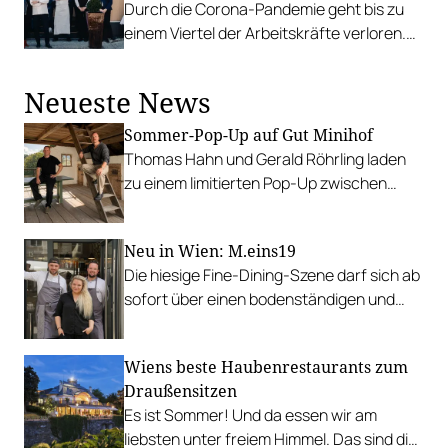
Durch die Corona-Pandemie geht bis zu
einem Viertel der Arbeitskräfte verloren.
Toni Mörwald sieht das Personalthema als
wichtigste Zukunftsfrage.
Neueste News
Sommer-Pop-Up auf Gut Minihof
Thomas Hahn und Gerald Röhrling laden
zu einem limitierten Pop-Up zwischen
Garten, Feuer und Tafel.
Neu in Wien: M.eins19
Die hiesige Fine-Dining-Szene darf sich ab
sofort über einen bodenständigen und
leistbaren Neuzugang freuen.
Wiens beste Haubenrestaurants zum
Draußensitzen
Es ist Sommer! Und da essen wir am
liebsten unter freiem Himmel. Das sind die