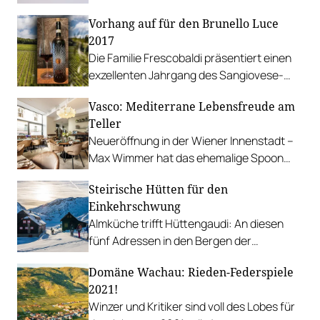
gelebte Familientradition, ein Gasthaus
Vorhang auf für den Brunello Luce
voller Erinnerungsstücke und die wohl
2017
besten Marillenknödel Wiens.
Die Familie Frescobaldi präsentiert einen
exzellenten Jahrgang des Sangiovese-
Flaggschiffs aus der Toskana.
Vasco: Mediterrane Lebensfreude am
Teller
Neueröffnung in der Wiener Innenstadt –
Max Wimmer hat das ehemalige Spoon
übernommen und neu gestaltet.
Steirische Hütten für den
Einkehrschwung
Almküche trifft Hüttengaudi: An diesen
fünf Adressen in den Bergen der
Steiermark lohnt es sich, einzukehren.
Domäne Wachau: Rieden-Federspiele
2021!
Winzer und Kritiker sind voll des Lobes für