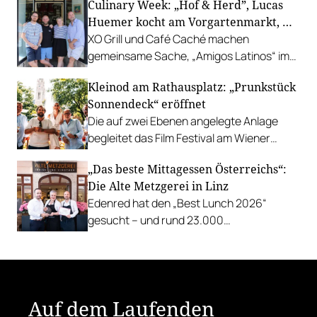
Culinary Week: „Hof & Herd”, Lucas
Gastgarten.
Huemer kocht am Vorgartenmarkt, …
XO Grill und Café Caché machen
gemeinsame Sache, „Amigos Latinos“ im
Z'SOM, Charles Ingvar gastiert im Patata,
Kleinod am Rathausplatz: „Prunkstück
Richard Rauch kocht in der Riederalm
Sonnendeck“ eröffnet
u.v.m.
Die auf zwei Ebenen angelegte Anlage
begleitet das Film Festival am Wiener
Rathausgelände bis Anfang September
„Das beste Mittagessen Österreichs“:
mit Cocktails, Snacks und
Die Alte Metzgerei in Linz
Veranstaltungsprogramm.
Edenred hat den „Best Lunch 2026“
gesucht – und rund 23.000
Österreicher:innen haben abgestimmt.
Der klare Sieger: die Alte Metzgerei holt
sich den begehrten Award in die Linzer
Herrenstraße.
Auf dem Laufenden