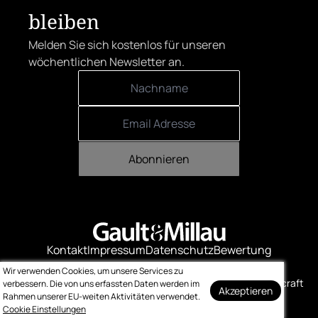
bleiben
Melden Sie sich kostenlos für unseren
wöchentlichen Newsletter an.
Abonnieren
Kontakt
Impressum
Datenschutz
Bewertung
Logo-Downloads
Wir verwenden Cookies, um unsere Services zu
© Gault & Millau
Made with ❤️ by bitcraft
verbessern. Die von uns erfassten Daten werden im
Akzeptieren
Rahmen unserer EU-weiten Aktivitäten verwendet.
Cookie Einstellungen