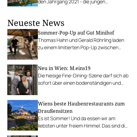
den Jahrgang 2021 - die jungen
Federspiele der Domäne Wachau werden
den hohen Erwartungen mehr als gerecht.
Neueste News
Sommer-Pop-Up auf Gut Minihof
Thomas Hahn und Gerald Röhrling laden
zu einem limitierten Pop-Up zwischen
Garten, Feuer und Tafel.
Neu in Wien: M.eins19
Die hiesige Fine-Dining-Szene darf sich ab
sofort über einen bodenständigen und
leistbaren Neuzugang freuen.
Wiens beste Haubenrestaurants zum
Draußensitzen
Es ist Sommer! Und da essen wir am
liebsten unter freiem Himmel. Das sind die
bestbewerteten Restaurants mit