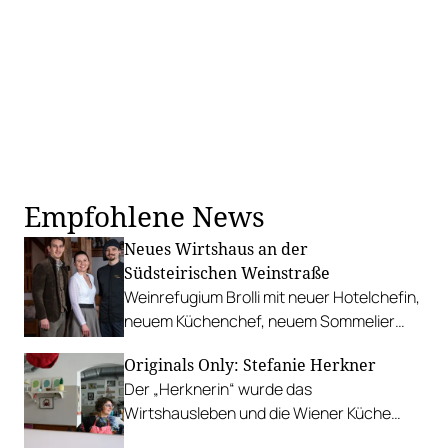
Empfohlene News
Neues Wirtshaus an der
Südsteirischen Weinstraße
Weinrefugium Brolli mit neuer Hotelchefin,
neuem Küchenchef, neuem Sommelier
und neuem Küchenkonzept: gehobene
Originals Only: Stefanie Herkner
und authentisch-regionale
Der „Herknerin“ wurde das
Wirtshausküche.
Wirtshausleben und die Wiener Küche
buchstäblich in die Wiege gelegt. Über