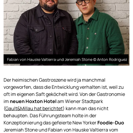
Fabian von Hauske Valtierra und Jeremiah Stone © Anton Rodriguez
Der heimischen Gastroszene wird ja manchmal
vorgeworfen, dass die Entwicklung verhalten ist, weil zu
oft im eigenen Saft geköchelt wird. Von der Gastronomie
im
neuen Hoxton Hotel
am Wiener Stadtpark
(
Gault&Millau hat berichtet
) kann man das nicht
behaupten. Das Führungsteam holte in der
Konzeptionierung das gefeierte New Yorker
Foodie-Duo
Jeremiah Stone und Fabian von Hauske Valtierra vom