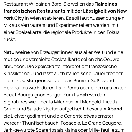
Restaurant Wildair an Bord. Sie wollen das
Flair eines
französischen Restaurants mit der Lässigkeit von New
York City
in Wien etablieren. Es soll laut Aussendung ein
Mix aus Vertrautem und Experimentellem werden, mit
einer Speisekarte, die regionale Produkte in den Fokus
rückt.
Naturweine
von Erzeuger*innen aus aller Welt und eine
mutige und verspielte Cocktailkarte sollen das Oeuvre
abrunden. Die Speisekarte interpretiert französische
Klassiker neu und lässt auch italienische Dauerbrenner
nicht aus:
Morgens
serviert das Bouvier Süßes und
Herzhaftes wie Erdbeer-Pain Perdu oder einen opulenten
Boeuf Bourguignon Burger. Zum
Lunch
werden
Signatures wie Piccata Milanese mit Mangold-Ricotta-
Gnudi und Salade Niçoise aufgetischt, bevor am
Abend
die Lichter gedimmt und die Gerichte etwas ernster
werden: Thunfischbauch-Focaccia, Le Grand Gougère,
Jerk-gewürzte Spareribs als Mains oder Mille-feuille zum