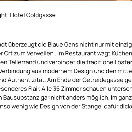
ght: Hotel Goldgasse
adt überzeugt die Blaue Gans nicht nur mit einz
r Ort zum Verweilen . Im Restaurant wagt Küche
en Tellerrand und verbindet die traditionell öste
e Verbindung aus modernem Design und den mitte
d Authentizität. Am Ende der Getreidegasse gel
esonderes Flair. Alle 35 Zimmer schauen unterschi
en Bausubstanz gar nicht anders möglich. Im gan
enso wenig wie Design von der Stange, dafür di