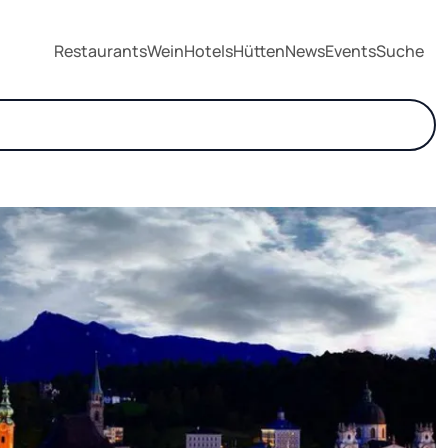
Restaurants
Wein
Hotels
Hütten
News
Events
Suche