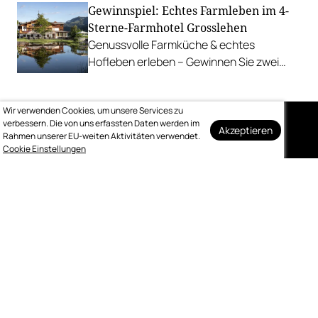
Gewinnspiel: Echtes Farmleben im 4-
uns am liebsten ab.
Sterne-Farmhotel Grosslehen
Genussvolle Farmküche & echtes
Hofleben erleben – Gewinnen Sie zwei
Nächte inkl. Genuss-Halbpension im
Farmhotel & Chalets.
Wir verwenden Cookies, um unsere Services zu
verbessern. Die von uns erfassten Daten werden im
Akzeptieren
Rahmen unserer EU-weiten Aktivitäten verwendet.
Auf dem Laufenden
Cookie Einstellungen
bleiben
Melden Sie sich kostenlos für unseren
wöchentlichen Newsletter an.