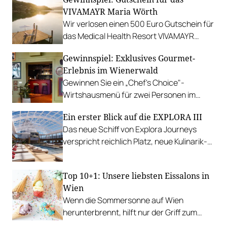
Gewinnen Sie eine Auszeit in Tannheim.
VIVAMAYR Maria Wörth
Wir verlosen einen 500 Euro Gutschein für
das Medical Health Resort VIVAMAYR
Maria Wörth.
Gewinnspiel: Exklusives Gourmet-
Erlebnis im Wienerwald
Gewinnen Sie ein „Chef's Choice"-
Wirtshausmenü für zwei Personen im
traditionsreichen Richardhof in
Ein erster Blick auf die EXPLORA III
Gumpoldskirchen.
Das neue Schiff von Explora Journeys
verspricht reichlich Platz, neue Kulinarik-
Konzepte und ein technisches Design-
Update.
Top 10+1: Unsere liebsten Eissalons in
Wien
Wenn die Sommersonne auf Wien
herunterbrennt, hilft nur der Griff zum
Stanitzel. Bei diesen Betrieben kühlen wir