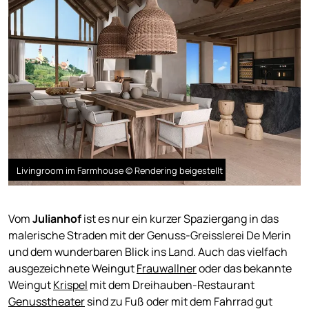
Livingroom im Farmhouse © Rendering beigestellt
Vom
Julianhof
ist es nur ein kurzer Spaziergang in das
malerische Straden mit der Genuss-Greisslerei De Merin
und dem wunderbaren Blick ins Land. Auch das vielfach
ausgezeichnete Weingut
Frauwallner
oder das bekannte
Weingut
Krispel
mit dem Dreihauben-Restaurant
Genusstheater
sind zu Fuß oder mit dem Fahrrad gut