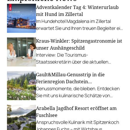
Adventkalender Tag 4: Winterurlaub
mit Hund im Zillertal
Im Hundehotel Magdalena im Zillertal
erwartet Sie und Ihren treuen Begleiter ein
einzigartiges Wintererlebnis: Zwei
Kraus-Winkler: Spitzengastronomie ist
Übernachtungen inklusive
unser Aushängeschild
Verwöhnpension gewinnen!
Interview: Die Tourismus-
Staatssekretärin über die aktuellen
Probleme der Branche, Lösungsansätze
Gault&Millau-Genusstrip in die
und Euphorie bei Berufs-Wettbewerben.
Ferienregion Dachstein
Salzkammergut
Genussmomente, die bleiben. Entdecken
Sie mit uns kulinarische Schätze von
Produzenten über Almhütten und
Arabella Jagdhof Resort eröffnet am
Wirtshäuser bis zu Haubenrestaurants.
Fuschlsee
Anspruchsvolle Kulinarik mit Spitzenkoch
Johannes Fuchs – mit Wirtshaus,