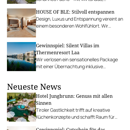
Gourmet-Restaurant und Bar.
HOUSE OF BLE: Stilvoll entspannen
Design, Luxus und Entspannung vereint an
einem besonderen Wohlfühlort. Wir
verlosen zwei Übernachtungen für zwei
Personen.
Gewinnspiel: Silent Villas im
Thermenresort Laa
Wir verlosen ein sensationelles Package
mit einer Übernachtung inklusive
Abendmenü im Silent Separée im Wert von
950 Euro.
Neueste News
Hotel Jungbrunn: Genuss mit allen
Sinnen
Tiroler Gastlichkeit trifft auf kreative
Küchenkonzepte und schafft Raum für
sinnliche Geschmackserlebnisse.
Gewinnspiel: Gutschein für das