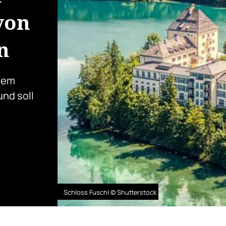
von
n
alem
nd soll
Schloss Fuschl © Shutterstock