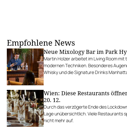
Empfohlene News
Neue Mixology Bar im Park Hy
Martin Holzer arbeitet im Living Room mit 
modernen Techniken. Besonderes Augenm
Whisky und die Signature Drinks Manhatta
gelegt.
Wien: Diese Restaurants öffn
20. 12.
Durch das verzögerte Ende des Lockdowns 
Lage unübersichtlich. Viele Restaurants 
nicht mehr auf.