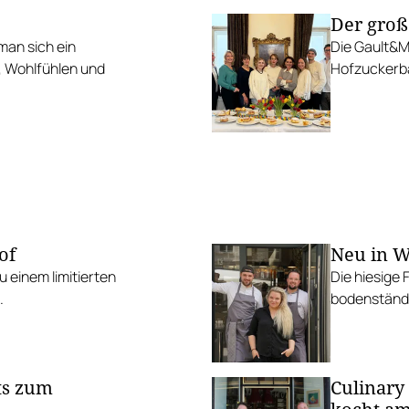
Der groß
man sich ein
Die Gault&Mi
n, Wohlfühlen und
Hofzuckerbä
of
Neu in W
 einem limitierten
Die hiesige 
.
bodenständi
ts zum
Culinary