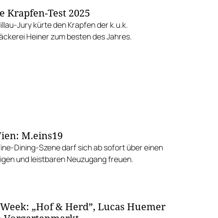
e Krapfen-Test 2025
llau-Jury kürte den Krapfen der k.u.k.
ckerei Heiner zum besten des Jahres.
ien: M.eins19
Fine-Dining-Szene darf sich ab sofort über einen
gen und leistbaren Neuzugang freuen.
 Week: „Hof & Herd”, Lucas Huemer