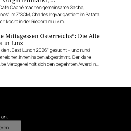
 Vorgartenmarkt, …
d Café Caché machen gemeinsame Sache,
nos“ im Z'SOM, Charles Ingvar gastiert im Patata,
h kocht in der Riederalm u.v.m.
e Mittagessen Österreichs“: Die Alte
i in Linz
 den „Best Lunch 2026“ gesucht – und rund
rreicher:innen haben abgestimmt. Der klare
Alte Metzgerei holt sich den begehrten Award in
errenstraße.
 an.
eren