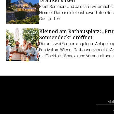
Draußensitzen
Es ist Sommer! Und da essen wir am liebs
Himmel. Das sind die bestbewerteten Res
Gastgarten.
Kleinod am Rathausplatz: „Pr
Sonnendeck“ eröffnet
Die auf zwei Ebenen angelegte Anlage begl
Festival am Wiener Rathausgelände bis 
mit Cocktails, Snacks und Veranstaltun
Mel