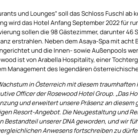
urants und Lounges” soll das Schloss Fuschl ab
g wird das Hotel Anfang September 2022 für run
ierung sollen die 98 Gästezimmer, darunter 46 
anz erstrahlen. Neben dem Asaya-Spa mit acht 
ngerichtet und die Innen- sowie Außenpools wer
wood ist von Arabella Hospitality, einer Tochte
m Management des legendären österreichische
 Wachstum in Österreich mit diesem traumhaften
cutive Officer der Rosewood Hotel Group. „Das H
nzung und erweitert unsere Präsenz an diesem 
tigen Resort-Angebot. Die Neugestaltung und Re
 Bestandteil unserer DNA geworden, und wir füh
ergleichlichen Anwesens fortschreiben zu dürfe