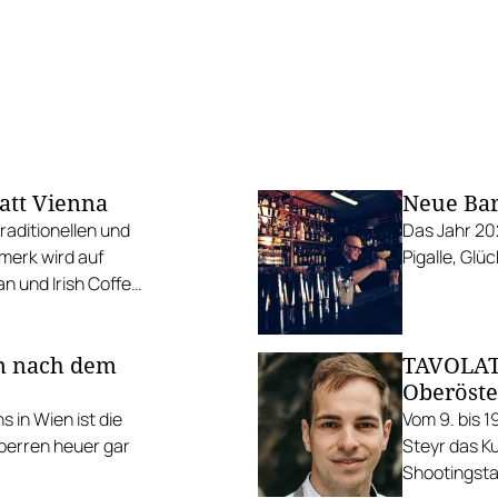
att Vienna
Neue Bars
traditionellen und
Das Jahr 20
erk wird auf
Pigalle, Glü
n und Irish Coffee
en nach dem
TAVOLATA
Oberöste
in Wien ist die
Vom 9. bis 1
sperren heuer gar
Steyr das Ku
Shootingsta