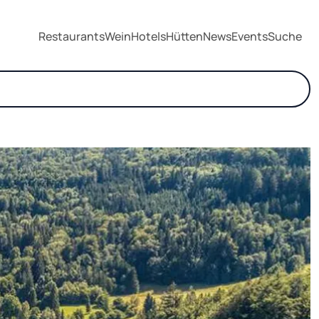
Restaurants
Wein
Hotels
Hütten
News
Events
Suche