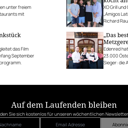
kocht am
ten unter freiem
XO Grill un
taurants mit
„Amigos Lati
Richard Rauc
unkstück
„Das best
Metzgere
eitet das Film
Edenred hat
Anfang September
23.000 Öste
gsprogramm.
Sieger: die 
die Linzer H
Auf dem Laufenden bleiben
den Sie sich kostenlos für unseren wöchentlichen Newsletter
Abonni