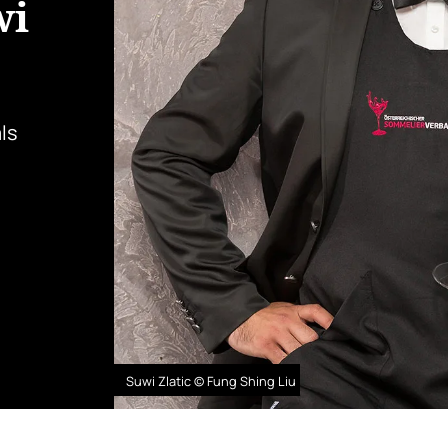
wi
ls
Suwi Zlatic © Fung Shing Liu