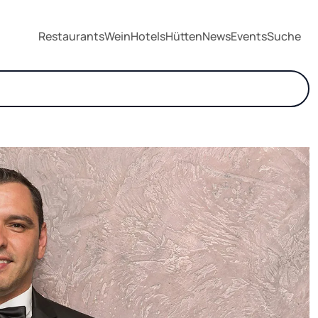
Restaurants
Wein
Hotels
Hütten
News
Events
Suche