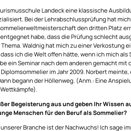
 Tourismusschule Landeck eine klassische Ausbi
ialisiert. Bei der Lehrabschlussprüfung hat mich
Sommelierweltmeisterschaft den dritten Platz erre
 entgegnet habe, dass die Prüfung schlecht ausg
Thema. Waldnig hat mich zu einer Verkostung ei
, dass ich die Welt offen hätte, wenn ich mich a
habe ein Seminar nach dem anderen gemacht mit
 Diplomsommelier im Jahr 2009. Norbert meinte,
Dann begann der Höllenweg. (Anm.: Eine Anspielu
r-Wettkämpfe).
roßer Begeisterung aus und geben Ihr Wissen
 junge Menschen für den Beruf als Sommelier?
 unserer Branche ist der Nachwuchs! Ich sage im