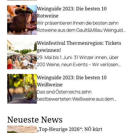
Weinauswahl.
Weinguide 2023: Die besten 10
Rotweine
Wir präsentieren Ihnen die besten zehn
Rotweine aus dem Gault&Millau Weinguide
2023.
Weinfestival Thermenregion: Tickets
gewinnen!
29. Mai bis 1. Juni: 31 Winzer:innen, über
200 Weine, neun Events – Wir verlosen
3x2 Tickets für den Main-Act Wein im
Weinguide 2023: Die besten 10
Park.
Weißweine
Das sind Österreichs zehn
bestbewerteten Weißweine aus dem
Weinguide 2023!
Neueste News
„Top-Heurige 2026“: NÖ kürt