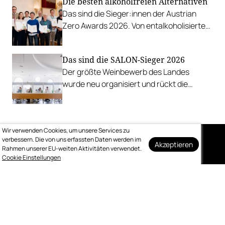
Die besten alkoholfreien Alternativen
Esterhazy.
Das sind die Sieger:innen der Austrian
Zero Awards 2026. Von entalkoholisierten
Weinen über Traubensaft und Verjus bis
zu Proxies.
Das sind die SALON-Sieger 2026
Der größte Weinbewerb des Landes
wurde neu organisiert und rückt die
Rebsorten wieder mehr in den
Vordergrund.
Wir verwenden Cookies, um unsere Services zu
verbessern. Die von uns erfassten Daten werden im
Akzeptieren
Rahmen unserer EU-weiten Aktivitäten verwendet.
Auf dem Laufenden
Cookie Einstellungen
bleiben
Melden Sie sich kostenlos für unseren
wöchentlichen Newsletter an.