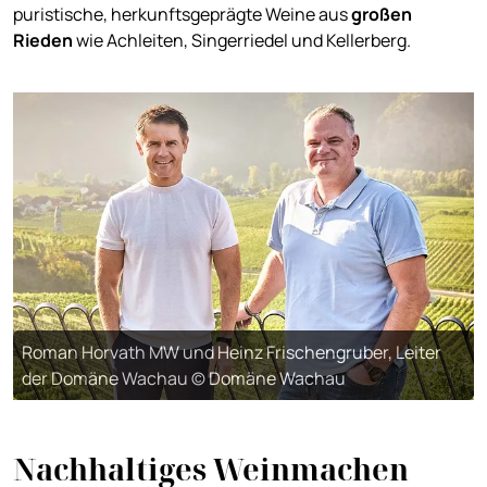
puristische, herkunftsgeprägte Weine aus
großen
Rieden
wie Achleiten, Singerriedel und Kellerberg.
Roman Horvath MW und Heinz Frischengruber, Leiter
der Domäne Wachau © Domäne Wachau
Nachhaltiges Weinmachen