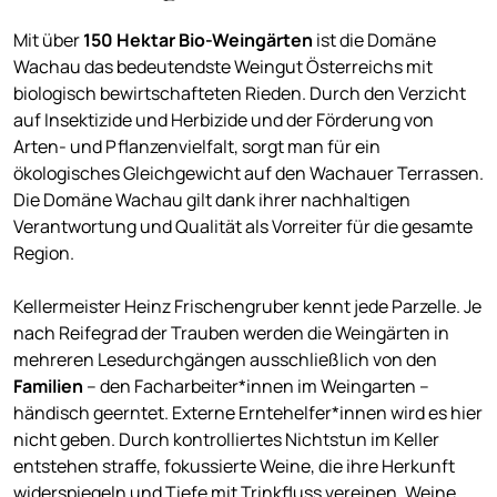
Mit über
150 Hektar Bio-Weingärten
ist die Domäne
Wachau das bedeutendste Weingut Österreichs mit
biologisch bewirtschafteten Rieden. Durch den Verzicht
auf Insektizide und Herbizide und der Förderung von
Arten- und Pflanzenvielfalt, sorgt man für ein
ökologisches Gleichgewicht auf den Wachauer Terrassen.
Die Domäne Wachau gilt dank ihrer nachhaltigen
Verantwortung und Qualität als Vorreiter für die gesamte
Region.
Kellermeister Heinz Frischengruber kennt jede Parzelle. Je
nach Reifegrad der Trauben werden die Weingärten in
mehreren Lesedurchgängen ausschließlich von den
Familien
– den Facharbeiter*innen im Weingarten –
händisch geerntet. Externe Erntehelfer*innen wird es hier
nicht geben. Durch kontrolliertes Nichtstun im Keller
entstehen straffe, fokussierte Weine, die ihre Herkunft
widerspiegeln und Tiefe mit Trinkfluss vereinen. Weine