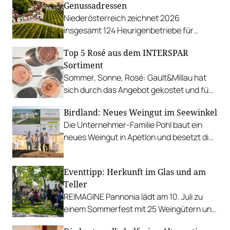
Genussadressen
Niederösterreich zeichnet 2026
insgesamt 124 Heurigenbetriebe für
höchste Qualität und Gastlichkeit aus.
Top 5 Rosé aus dem INTERSPAR
Sortiment
Sommer, Sonne, Rosé: Gault&Millau hat
sich durch das Angebot gekostet und fünf
Favoriten für Urlaub im Glas gefunden.
Birdland: Neues Weingut im Seewinkel
Die Unternehmer-Familie Pohl baut ein
neues Weingut in Apetlon und besetzt die
Schlüsselpositionen hochkarätig.
Eventtipp: Herkunft im Glas und am
Teller
REIMAGINE Pannonia lädt am 10. Juli zu
einem Sommerfest mit 25 Weingütern und
authentischer Kulinarik in das Bio-Landgut