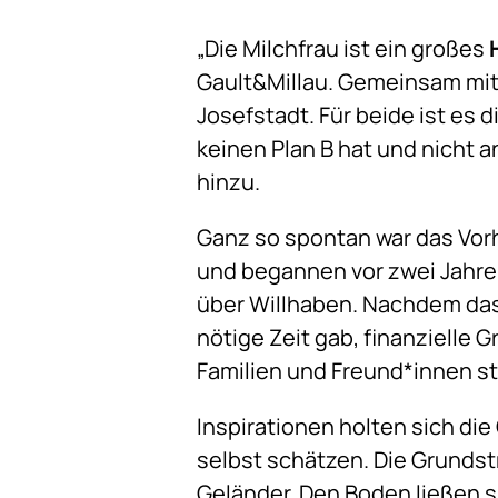
„Die Milchfrau ist ein großes
Gault&Millau. Gemeinsam mit 
Josefstadt. Für beide ist es 
keinen Plan B hat und nicht 
hinzu.
Ganz so spontan war das Vor
und begannen vor zwei Jahre
über Willhaben. Nachdem das 
nötige Zeit gab, finanzielle G
Familien und Freund*innen st
Inspirationen holten sich d
selbst schätzen. Die Grundstr
Geländer. Den Boden ließen sie