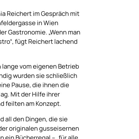
hia Reichert im Gespräch mit
enfeldergasse in Wien
n der Gastronomie. „Wenn man
tro“, fügt Reichert lachend
n lange vom eigenen Betrieb
dig wurden sie schließlich
ine Pause, die ihnen die
g. Mit der Hilfe ihrer
d feilten am Konzept.
d all den Dingen, die sie
 der originalen gusseisernen
 ein Bücherregal – „für alle,