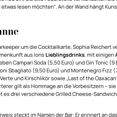
d etwas lesen möchten“. An der Wand hängt Kun
anne
arkeeper um die Cocktailkarte, Sophia Reichert 
mmenkunft aus Ions
Lieblingsdrinks
, mit einigen
 Neben Campari Soda (5,50 Euro) und Gin Tonic (9
oni Sbagliato (9,50 Euro) und Montenegro Fizz (7
 Verte und Kirschlikör sowie „Last of the Oaxaca
terer gilt als Hommage an die Vorbesitzern – sie
bt es drei verschiedene Grilled Cheese-Sandwich
rweis steckt im Namen der Bar: Er erinnert an da