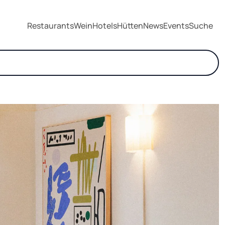
Restaurants
Wein
Hotels
Hütten
News
Events
Suche