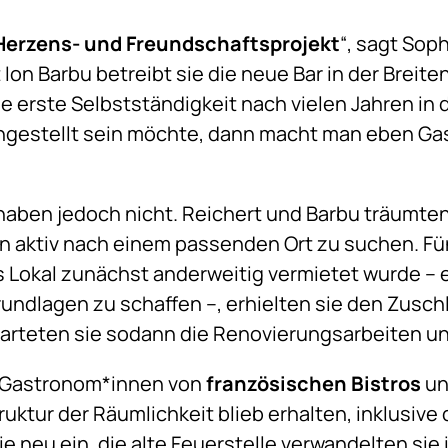
Herzens- und Freundschaftsprojekt
“, sagt Sop
Ion Barbu betreibt sie die neue Bar in der Breit
die erste Selbstständigkeit nach vielen Jahren i
angestellt sein möchte, dann macht man eben Gas
haben jedoch nicht. Reichert und Barbu träumte
n aktiv nach einem passenden Ort zu suchen. Fün
Lokal zunächst anderweitig vermietet wurde – e
rundlagen zu schaffen –, erhielten sie den Zuschla
arteten sie sodann die Renovierungsarbeiten un
ie Gastronom*innen von
französischen Bistros
un
uktur der Räumlichkeit blieb erhalten, inklusive
 neu ein, die alte Feuerstelle verwandelten sie in