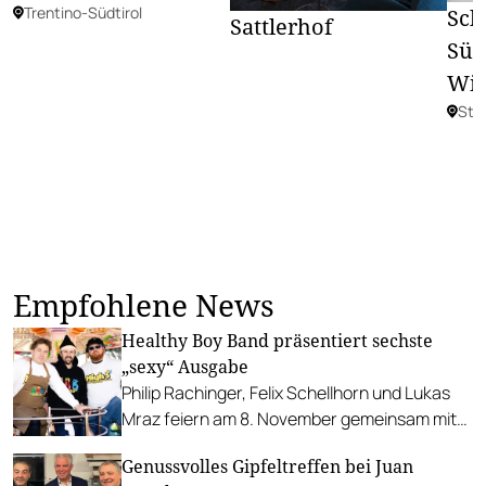
Trentino-Südtirol
Sch
Sattlerhof
Süd
Wir
Ste
Empfohlene News
Healthy Boy Band präsentiert sechste
„sexy“ Ausgabe
Philip Rachinger, Felix Schellhorn und Lukas
Mraz feiern am 8. November gemeinsam mit
internationalen Gastköch:innen Magazin-
Genussvolles Gipfeltreffen bei Juan
Release in der Ottakringer Brauerei.