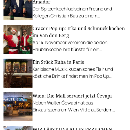
Amador
Der Spitzenkoch lud seinen Freund und
Kollegen Christian Bau zu einem
hochkarätigen Four-Hands-Dinner. Olivier
Grazer Pop-up: Irka und Schmuck kochen
Krug stellte persönlich seine Champagner vor.
im Van den Berg
Ab 14. November vereinen die beiden
Haubenköche ihre Künste für ein
vorweihnachtliches Gastspiel im Gewürzhaus.
Ein Stück Kuba in Paris
Karibische Musik, kubanisches Flair und
köstliche Drinks findet man im Pop Up
Restaurant von Eminente Rum, der Casa
Eminente, in Paris.
Wien: Die Mall serviert jetzt Ćevapi
Neben Walter Ćewapi hat das
Einkaufszentrum Wien Mitte außerdem
Zuwachs von einem Costa Coffee bekommen.
WIR LÄSST UNS ALLES ERREICHEN.