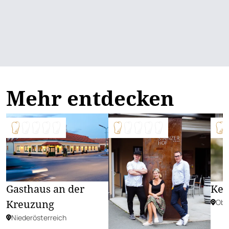
Mehr entdecken
Gasthaus an der
Kep
Kreuzung
Obe
Niederösterreich