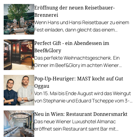
hochwertige kulinarische Begleitung.
Eröffnung der neuen Reisetbauer-
Brennerei
Wenn Hans und Hansi Reisetbauer zu einem
Fest einladen, dann gleicht das einem
Familientreffen der besten Gastronomen und
Perfect Gift - ein Abendessen im
Winzer des Landes.
Beef&Glory
Das perfekte Weihnachtsgeschenk. Ein
Dinner im Beef&Glory im achten Wiener
Gemeindebezirk, dem Hotspot für Steak-
Pop-Up-Heuriger: MAST kocht auf Gut
Freunde.
Oggau
Von 15. Mai bis Ende August wird das Weingut
von Stephanie und Eduard Tscheppe vom 3-
Hauben-Betrieb MAST bewirtschaftet.
Neu in Wien: Restaurant Donnersmarkt
Das neue Wiener Luxushotel Almanac
eröffnet sein Restaurant samt Bar mit
zeitgemäßer Einrichtung und „plant-forward“