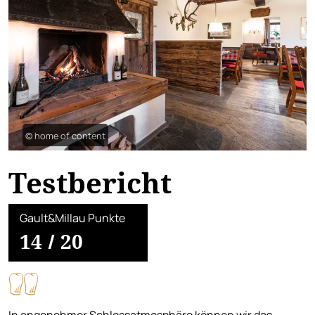
© home of content
Testbericht
Gault&Millau Punkte
14
/
20
In angenehmer Schlossatmosphäre können wir das