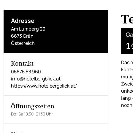
T
Adresse
Am Lumberg 20
Ga
6673 Grän
Österreich
1
Das n
Kontakt
Fünf-
05675 63 960
mutig
info@hotelbergblick.at
Zweie
https://www.hotelbergblick.at/
unkoo
lang 
noch 
Öffnungszeiten
Do–Sa 18.30–21.30 Uhr