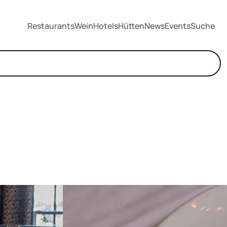
Restaurants
Wein
Hotels
Hütten
News
Events
Suche