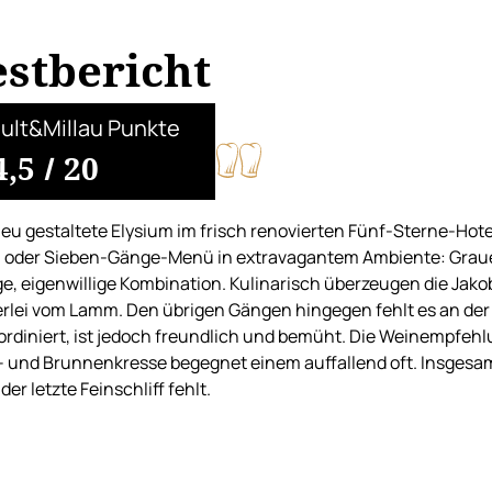
estbericht
ult&Millau Punkte
4,5
/
20
eu gestaltete Elysium im frisch renovierten Fünf-Sterne-Hotel
 oder Sieben-Gänge-Menü in extravagantem Ambiente: Graue 
e, eigenwillige Kombination. Kulinarisch überzeugen die Jak
rlei vom Lamm. Den übrigen Gängen hingegen fehlt es an der R
rdiniert, ist jedoch freundlich und bemüht. Die Weinempfehlu
– und Brunnenkresse begegnet einem auffallend oft. Insgesam
der letzte Feinschliff fehlt.