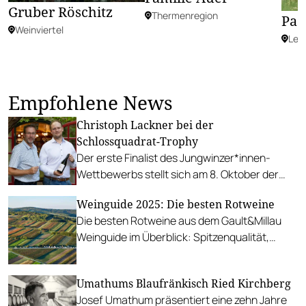
Gruber Röschitz
Thermenregion
Pas
Weinviertel
Lei
Empfohlene News
Christoph Lackner bei der
Schlossquadrat-Trophy
Der erste Finalist des Jungwinzer*innen-
Wettbewerbs stellt sich am 8. Oktober der
Einzelverkostung.
Weinguide 2025: Die besten Rotweine
Die besten Rotweine aus dem Gault&Millau
Weinguide im Überblick: Spitzenqualität,
sorgfältige Auswahl und nachhaltige
Produktion.
Umathums Blaufränkisch Ried Kirchberg
Josef Umathum präsentiert eine zehn Jahre