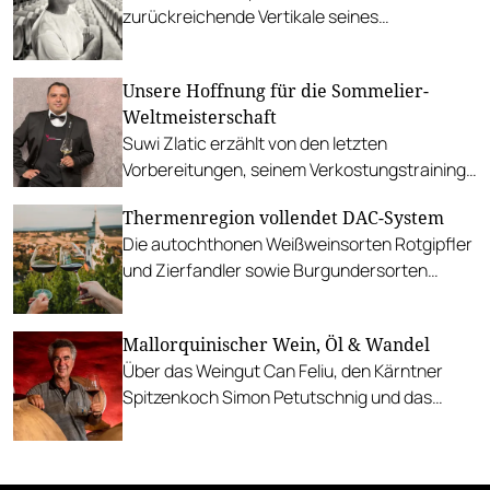
zurückreichende Vertikale seines
Blaufränkisch Ried Kirchberg.
Unsere Hoffnung für die Sommelier-
Weltmeisterschaft
Suwi Zlatic erzählt von den letzten
Vorbereitungen, seinem Verkostungstraining
und von Missgeschicken, die passieren
Thermenregion vollendet DAC-System
können.
Die autochthonen Weißweinsorten Rotgipfler
und Zierfandler sowie Burgundersorten
stehen im Fokus.
Mallorquinischer Wein, Öl & Wandel
Über das Weingut Can Feliu, den Kärntner
Spitzenkoch Simon Petutschnig und das
Ökosystem hinter dem Teller.