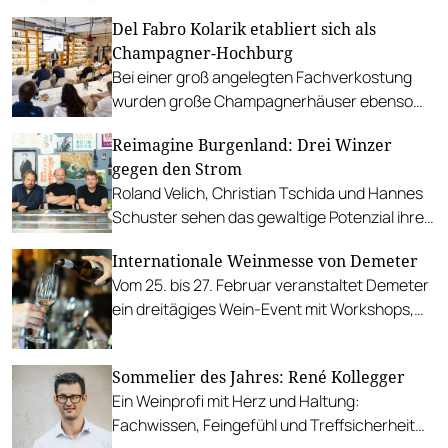
Del Fabro Kolarik etabliert sich als
Champagner-Hochburg
Bei einer groß angelegten Fachverkostung
wurden große Champagnerhäuser ebenso
vorgestellt wie kleine Vignerons.
Reimagine Burgenland: Drei Winzer
gegen den Strom
Roland Velich, Christian Tschida und Hannes
Schuster sehen das gewaltige Potenzial ihrer
Region zu wenig ausgeschöpft und geben
Internationale Weinmesse von Demeter
Denkanstöße.
Vom 25. bis 27. Februar veranstaltet Demeter
ein dreitägiges Wein-Event mit Workshops,
Vorträgen und einer groß angelegten
Verkostung im Wiener Museumsquartier.
Sommelier des Jahres: René Kollegger
Ein Weinprofi mit Herz und Haltung:
Fachwissen, Feingefühl und Treffsicherheit