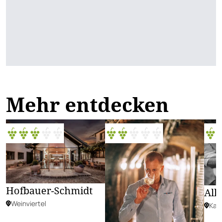
Mehr entdecken
Hofbauer-Schmidt
All
Weinviertel
Kam