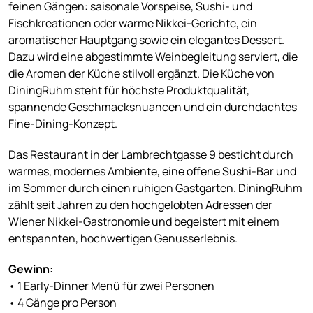
feinen Gängen: saisonale Vorspeise, Sushi- und
Fischkreationen oder warme Nikkei-Gerichte, ein
aromatischer Hauptgang sowie ein elegantes Dessert.
Dazu wird eine abgestimmte Weinbegleitung serviert, die
die Aromen der Küche stilvoll ergänzt. Die Küche von
DiningRuhm steht für höchste Produktqualität,
spannende Geschmacksnuancen und ein durchdachtes
Fine-Dining-Konzept.
Das Restaurant in der Lambrechtgasse 9 besticht durch
warmes, modernes Ambiente, eine offene Sushi-Bar und
im Sommer durch einen ruhigen Gastgarten. DiningRuhm
zählt seit Jahren zu den hochgelobten Adressen der
Wiener Nikkei-Gastronomie und begeistert mit einem
entspannten, hochwertigen Genusserlebnis.
Gewinn:
• 1 Early-Dinner Menü für zwei Personen
• 4 Gänge pro Person