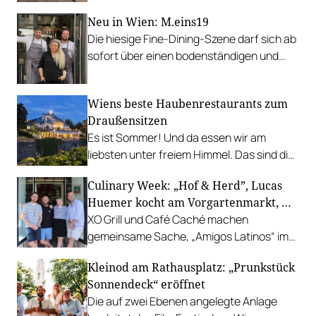
Neu in Wien: M.eins19
Die hiesige Fine-Dining-Szene darf sich ab
sofort über einen bodenständigen und
leistbaren Neuzugang freuen.
Wiens beste Haubenrestaurants zum
Draußensitzen
Es ist Sommer! Und da essen wir am
liebsten unter freiem Himmel. Das sind die
bestbewerteten Restaurants mit
Culinary Week: „Hof & Herd”, Lucas
Gastgarten.
Huemer kocht am Vorgartenmarkt, …
XO Grill und Café Caché machen
gemeinsame Sache, „Amigos Latinos“ im
Z'SOM, Charles Ingvar gastiert im Patata,
Kleinod am Rathausplatz: „Prunkstück
Richard Rauch kocht in der Riederalm
Sonnendeck“ eröffnet
u.v.m.
Die auf zwei Ebenen angelegte Anlage