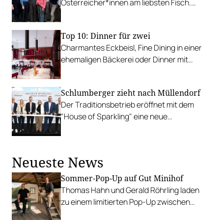
Österreicher*innen am liebsten Fisch.
Doch wie sieht es mit der Qualität der
Tiefkühlware aus?
Top 10: Dinner für zwei
Charmantes Eckbeisl, Fine Dining in einer
ehemaligen Bäckerei oder Dinner mit
Stadtblick: Das sind favorisierte Date-
Adressen der Gault&Millau-Redaktion für
Schlumberger zieht nach Müllendorf
Wien.
Der Traditionsbetrieb eröffnet mit dem
"House of Sparkling" eine neue
Sektproduktion im Burgenland.
Neueste News
Sommer-Pop-Up auf Gut Minihof
Thomas Hahn und Gerald Röhrling laden
zu einem limitierten Pop-Up zwischen
Garten, Feuer und Tafel.