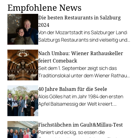
Empfohlene News
Die besten Restaurants in Salzburg
2024
Von der Mozartstadt ins Salzburger Land:
Salzburgs Restaurants sind vielseitig und
gleichzeitig hochdekoriert.
Nach Umbau: Wiener Rathauskeller
feiert Comeback
Seit dem 1. September zeigt sich das
Traditionslokal unter dem Wiener Rathaus
von seiner vertrauten, aber frisch
40 Jahre Balsam für die Seele
polierten Seite.
Alois Gölles hat im Jahr 1984 den ersten
Apfel Balsamessig der Welt kreiert.
Jubiläum einer einzigartigen
Erfolgsgeschichte.
Fischstäbchen im Gault&Millau-Test
Paniert und eckig, so essen die