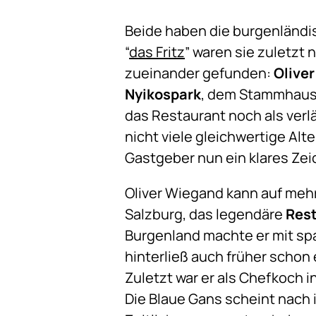
Beide haben die burgenländi
“
das Fritz
” waren sie zuletzt
zueinander gefunden:
Olive
Nyikospark
, dem Stammhaus
das Restaurant noch als verl
nicht viele gleichwertige Al
Gastgeber nun ein klares Zei
Oliver Wiegand kann auf meh
Salzburg, das legendäre
Rest
Burgenland machte er mit s
hinterließ auch früher schon
Zuletzt war er als Chefkoch 
Die Blaue Gans scheint nach 