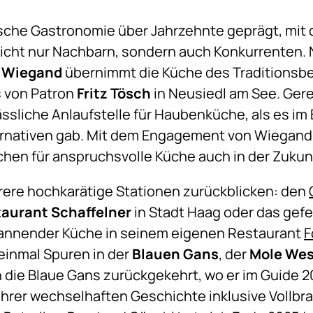
sche Gastronomie über Jahrzehnte geprägt, mit 
 nicht nur Nachbarn, sondern auch Konkurrenten.
r Wiegand
übernimmt die Küche des Traditionsb
 von Patron
Fritz Tösch
in Neusiedl am See. Ger
ässliche Anlaufstelle für Haubenküche, als es 
ternativen gab. Mit dem Engagement von Wiegand
chen für anspruchsvolle Küche auch in der Zukun
rere hochkarätige Stationen zurückblicken: den
aurant Schaffelner
in Stadt Haag oder das gefe
pannender Küche in seinem eigenen Restaurant
F
 einmal Spuren in der
Blauen Gans
, der
Mole Wes
in die Blaue Gans zurückgekehrt, wo er im Guide 
ihrer wechselhaften Geschichte inklusive Vollbr