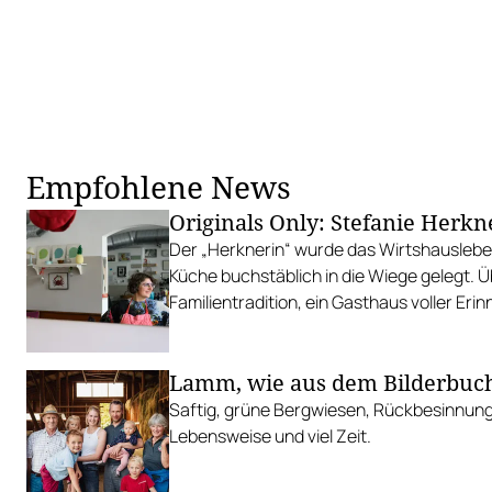
Empfohlene News
Originals Only: Stefanie Herkn
Der „Herknerin“ wurde das Wirtshauslebe
Küche buchstäblich in die Wiege gelegt. 
Familientradition, ein Gasthaus voller Er
die wohl besten Marillenknödel Wiens.
Lamm, wie aus dem Bilderbuc
Saftig, grüne Bergwiesen, Rückbesinnung 
Lebensweise und viel Zeit.