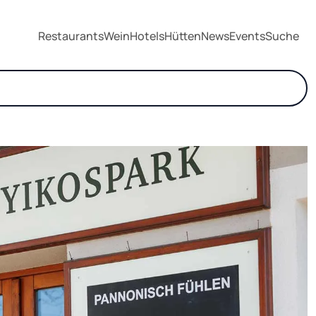
Restaurants
Wein
Hotels
Hütten
News
Events
Suche