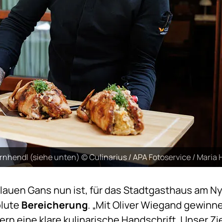
nhendl (siehe unten) © Culinarius / APA Fotoservice / Maria 
Blauen Gans nun ist, für das Stadtgasthaus am Ny
olute
Bereicherung
. „Mit Oliver Wiegand gewinne
n eine klare kulinarische Handschrift. Unser Zie