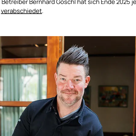
 Betreiber Bernhard Göschl hat sich Ende 2025 j
d
verabschiedet
.