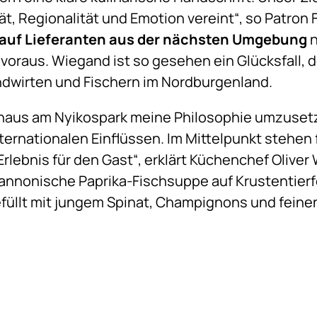
tät, Regionalität und Emotion vereint“, so Patron
auf Lieferanten aus der nächsten Umgebung
n
t voraus. Wiegand ist so gesehen ein Glücksfall, d
ndwirten und Fischern im Nordburgenland.
thaus am Nyikospark meine Philosophie umzusetz
ternationalen Einflüssen. Im Mittelpunkt stehen 
Erlebnis für den Gast“, erklärt Küchenchef Olive
annonische Paprika-Fischsuppe auf Krustentierf
üllt mit jungem Spinat, Champignons und feinen 