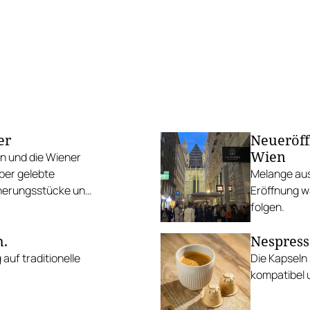
er
Neueröff
Wien
n und die Wiener
Über gelebte
Melange aus
innerungsstücke und
Eröffnung w
folgen.
h.
Nespress
auf traditionelle
Die Kapseln
kompatibel 