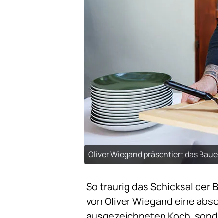
Oliver Wiegand präsentiert das Bauer
So traurig das Schicksal der 
von Oliver Wiegand eine abs
ausgezeichneten Koch, sonder