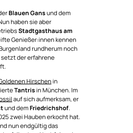
der
Blauen Gans
und dem
 Nun haben sie aber
etriebs
Stadtgasthaus am
eifte Genießer:innen kennen
im Burgenland rundherum noch
 setzt der erfahrene
ft.
Goldenen Hirschen
in
ierte
Tantris
in München. Im
ossil
auf sich aufmerksam, er
t
und dem
Friedrichshof
.
2025 zwei Hauben erkocht hat.
and nun endgültig das