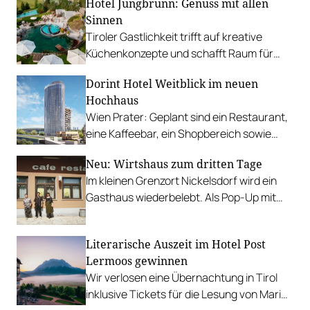
Hotel Jungbrunn: Genuss mit allen
zum heutigen Status quo.
Sinnen
Tiroler Gastlichkeit trifft auf kreative
Küchenkonzepte und schafft Raum für
sinnliche Geschmackserlebnisse.
Dorint Hotel Weitblick im neuen
Gewinnen Sie eine Auszeit in Tannheim.
Hochhaus
Wien Prater: Geplant sind ein Restaurant,
eine Kaffeebar, ein Shopbereich sowie
eine Rooftop-Bar mit 700 Quadratmetern
Neu: Wirtshaus zum dritten Tage
Terrasse.
Im kleinen Grenzort Nickelsdorf wird ein
Gasthaus wiederbelebt. Als Pop-Up mit
internationaler Kunst, gutbürgerlicher
Küche und Gastköch:innen.
Literarische Auszeit im Hotel Post
Lermoos gewinnen
Wir verlosen eine Übernachtung in Tirol
inklusive Tickets für die Lesung von Maria