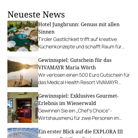
Köstlinger und Jürgen Maurer am 29.
November.
Neueste News
Hotel Jungbrunn: Genuss mit allen
Sinnen
Tiroler Gastlichkeit trifft auf kreative
Küchenkonzepte und schafft Raum für
sinnliche Geschmackserlebnisse.
Gewinnspiel: Gutschein für das
Gewinnen Sie eine Auszeit in Tannheim.
VIVAMAYR Maria Wörth
Wir verlosen einen 500 Euro Gutschein für
das Medical Health Resort VIVAMAYR
Maria Wörth.
Gewinnspiel: Exklusives Gourmet-
Erlebnis im Wienerwald
Gewinnen Sie ein „Chef's Choice"-
Wirtshausmenü für zwei Personen im
traditionsreichen Richardhof in
Ein erster Blick auf die EXPLORA III
Gumpoldskirchen.