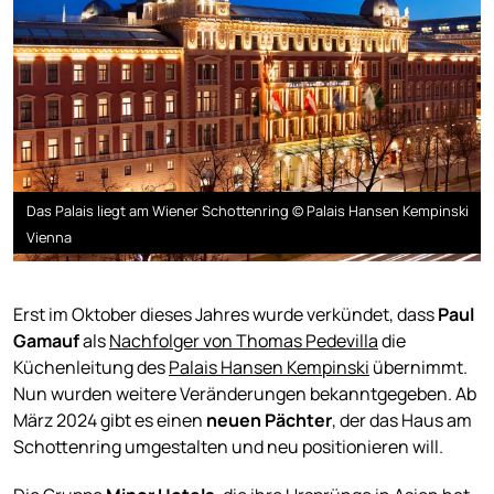
Das Palais liegt am Wiener Schottenring © Palais Hansen Kempinski
Vienna
Erst im Oktober dieses Jahres wurde verkündet, dass
Paul
Gamauf
als
Nachfolger von Thomas Pedevilla
die
Küchenleitung des
Palais Hansen Kempinski
übernimmt.
Nun wurden weitere Veränderungen bekanntgegeben. Ab
März 2024 gibt es einen
neuen
Pächter
, der das Haus am
Schottenring umgestalten und neu positionieren will.