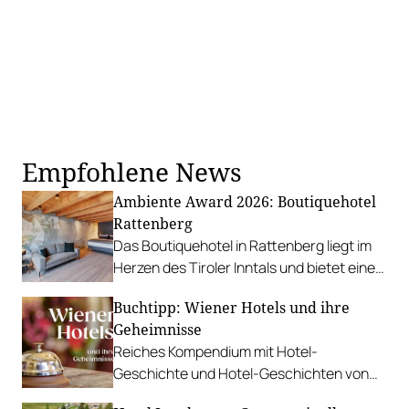
Empfohlene News
Ambiente Award 2026: Boutiquehotel
Rattenberg
Das Boutiquehotel in Rattenberg liegt im
Herzen des Tiroler Inntals und bietet eine
exklusive Auszeit in einer der kleinsten und
Buchtipp: Wiener Hotels und ihre
charmantesten alten Städte Österreichs.
Geheimnisse
Reiches Kompendium mit Hotel-
Geschichte und Hotel-Geschichten von
den Ursprüngen der Wiener Hotellerie bis