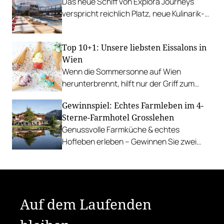
Das neue Schiff von Explora Journeys
verspricht reichlich Platz, neue Kulinarik-
Konzepte und ein technisches Design-
Update.
Top 10+1: Unsere liebsten Eissalons in
Wien
Wenn die Sommersonne auf Wien
herunterbrennt, hilft nur der Griff zum
Stanitzel. Bei diesen Betrieben kühlen wir
Gewinnspiel: Echtes Farmleben im 4-
uns am liebsten ab.
Sterne-Farmhotel Grosslehen
Genussvolle Farmküche & echtes
Hofleben erleben – Gewinnen Sie zwei
Nächte inkl. Genuss-Halbpension im
Farmhotel & Chalets.
Auf dem Laufenden