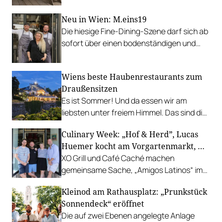
Neu in Wien: M.eins19
Die hiesige Fine-Dining-Szene darf sich ab
sofort über einen bodenständigen und
leistbaren Neuzugang freuen.
Wiens beste Haubenrestaurants zum
Draußensitzen
Es ist Sommer! Und da essen wir am
liebsten unter freiem Himmel. Das sind die
bestbewerteten Restaurants mit
Culinary Week: „Hof & Herd”, Lucas
Gastgarten.
Huemer kocht am Vorgartenmarkt, …
XO Grill und Café Caché machen
gemeinsame Sache, „Amigos Latinos“ im
Z'SOM, Charles Ingvar gastiert im Patata,
Kleinod am Rathausplatz: „Prunkstück
Richard Rauch kocht in der Riederalm
Sonnendeck“ eröffnet
u.v.m.
Die auf zwei Ebenen angelegte Anlage