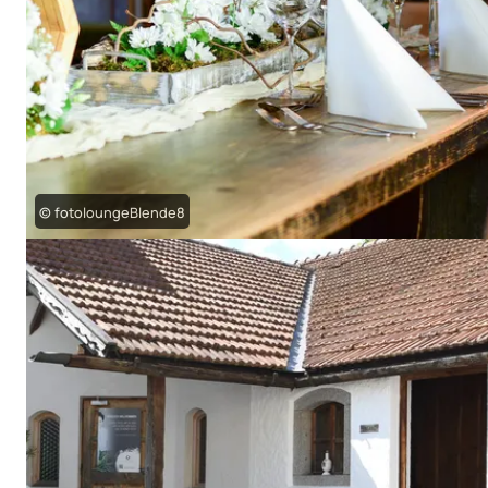
© fotoloungeBlende8