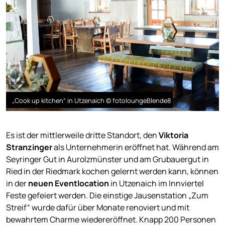
„Cook up kitchen“ in Utzenaich © fotoloungeBlende8
Es ist der mittlerweile dritte Standort, den
Viktoria
Stranzinger
als Unternehmerin eröffnet hat. Während am
Seyringer Gut in Aurolzmünster und am Grubauergut in
Ried in der Riedmark kochen gelernt werden kann, können
in der
neuen Eventlocation
in Utzenaich im Innviertel
Feste gefeiert werden. Die einstige Jausenstation „Zum
Streif“ wurde dafür über Monate renoviert und mit
bewahrtem Charme wiedereröffnet. Knapp 200 Personen