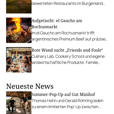
bewerteten Restaurants im Burgenland
vor: Von Taubenkobel über Gut Purbach
bis zum Ziegelwerk.
Aufgetischt: el Gaucho am
Rochusmarkt
Im el Gaucho am Rochusmarkt trifft
argentinisches Premium Beef auf präzises
Handwerk und urbanes Flair.
Rote Wand sucht „Friends and Fools“
Culinary Lab, Cookery School und eigene
landwirtschaftliche Produkte: Familie
Walch vom Arlberger Hotel Rote Wand hat
eine Vision, die sie mit anderen teilen
möchte.
Neueste News
Sommer-Pop-Up auf Gut Minihof
Thomas Hahn und Gerald Röhrling laden
zu einem limitierten Pop-Up zwischen
Garten, Feuer und Tafel.