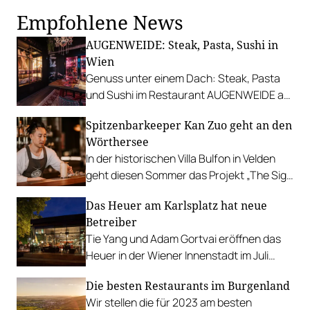
Empfohlene News
AUGENWEIDE: Steak, Pasta, Sushi in
Wien
Genuss unter einem Dach: Steak, Pasta
und Sushi im Restaurant AUGENWEIDE am
Wiener Donaukanal.
Spitzenbarkeeper Kan Zuo geht an den
Wörthersee
In der historischen Villa Bulfon in Velden
geht diesen Sommer das Projekt „The Sign
X Salon Bökermann“ über die Bühne.
Das Heuer am Karlsplatz hat neue
Betreiber
Tie Yang und Adam Gortvai eröffnen das
Heuer in der Wiener Innenstadt im Juli
unter neuem Namen und mit neuem
Die besten Restaurants im Burgenland
Konzept.
Wir stellen die für 2023 am besten