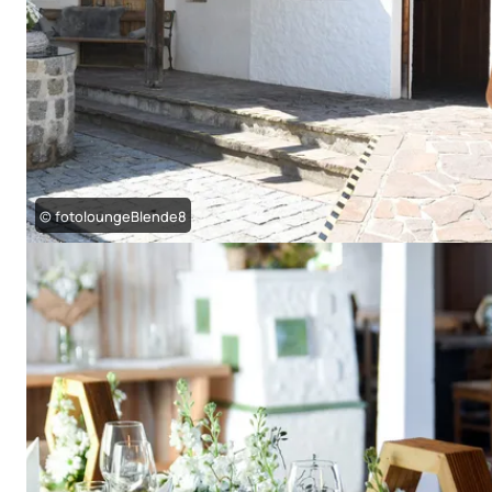
© fotoloungeBlende8