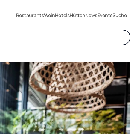
Restaurants
Wein
Hotels
Hütten
News
Events
Suche