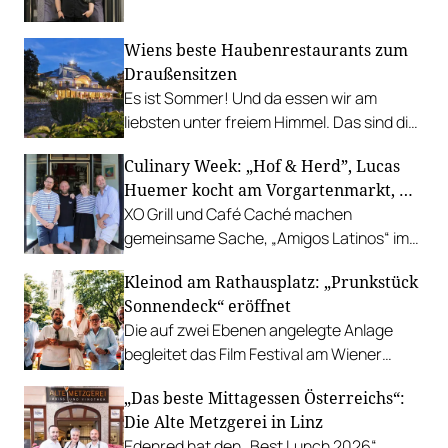
leistbaren Neuzugang freuen.
Wiens beste Haubenrestaurants zum
Draußensitzen
Es ist Sommer! Und da essen wir am
liebsten unter freiem Himmel. Das sind die
bestbewerteten Restaurants mit
Culinary Week: „Hof & Herd”, Lucas
Gastgarten.
Huemer kocht am Vorgartenmarkt, …
XO Grill und Café Caché machen
gemeinsame Sache, „Amigos Latinos“ im
Z'SOM, Charles Ingvar gastiert im Patata,
Kleinod am Rathausplatz: „Prunkstück
Richard Rauch kocht in der Riederalm
Sonnendeck“ eröffnet
u.v.m.
Die auf zwei Ebenen angelegte Anlage
begleitet das Film Festival am Wiener
Rathausgelände bis Anfang September
„Das beste Mittagessen Österreichs“:
mit Cocktails, Snacks und
Die Alte Metzgerei in Linz
Veranstaltungsprogramm.
Edenred hat den „Best Lunch 2026“