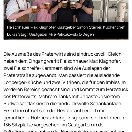
Fleischhauer Max Klaghofer, Gastgeber Simon Steiner, Küchenchef
Lukas Stagl, Gastgeber Mile Palikukovski © Degen
Die Ausmaße des Praterwirts sind eindrucksvoll: Gleich
neben dem Eingang werkt Fleischhauer Max Klaghofer,
zwei Fleischreife-Kammern sind wie Auslagen der
Praterstraße zugewandt. Man passiert die ausladende
Lohberger-Küche und zwei Vitrinen, die für den Imbiss im
vorderen Bereich gedacht sind und kommt zum Herzstück
des Praterwirts: Mehrere Tanks mit unpasteurisiertem
Budweiser flankieren die eindrucksvolle Schankanlage.
Erst dann öffnet sich der Restaurantbereich mit
gemütlicher Holzbestuhlung. Insgesamt sind im Inneren
136 Sitzplätze vorgesehen, im Gastgarten in der
Fußgängerzone neben der Nepomukkirche sowie auf der