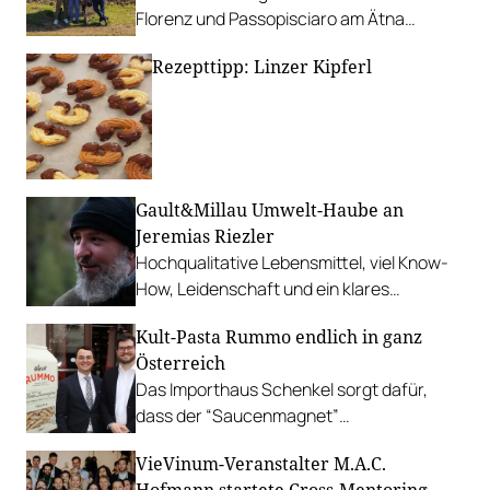
Florenz und Passopisciaro am Ätna
werden mit großem Engagement
Rezepttipp: Linzer Kipferl
fortgeführt.
Gault&Millau Umwelt-Haube an
Jeremias Riezler
Hochqualitative Lebensmittel, viel Know-
How, Leidenschaft und ein klares
Bekenntnis zu Nachhaltigkeit: Erstmals
Kult-Pasta Rummo endlich in ganz
wird die Gault&Millau Umwelt-Haube
Österreich
vergeben und findet ihren Preisträger in
Das Importhaus Schenkel sorgt dafür,
Riezlern, Vorarlberg.
dass der “Saucenmagnet”
flächendeckend im ganzen Land
VieVinum-Veranstalter M.A.C.
verfügbar ist.