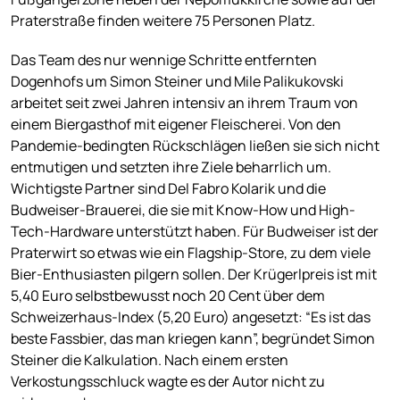
Praterstraße finden weitere 75 Personen Platz.
Das Team des nur wennige Schritte entfernten
Dogenhofs um Simon Steiner und Mile Palikukovski
arbeitet seit zwei Jahren intensiv an ihrem Traum von
einem Biergasthof mit eigener Fleischerei. Von den
Pandemie-bedingten Rückschlägen ließen sie sich nicht
entmutigen und setzten ihre Ziele beharrlich um.
Wichtigste Partner sind Del Fabro Kolarik und die
Budweiser-Brauerei, die sie mit Know-How und High-
Tech-Hardware unterstützt haben. Für Budweiser ist der
Praterwirt so etwas wie ein Flagship-Store, zu dem viele
Bier-Enthusiasten pilgern sollen. Der Krügerlpreis ist mit
5,40 Euro selbstbewusst noch 20 Cent über dem
Schweizerhaus-Index (5,20 Euro) angesetzt: “Es ist das
beste Fassbier, das man kriegen kann”, begründet Simon
Steiner die Kalkulation. Nach einem ersten
Verkostungsschluck wagte es der Autor nicht zu