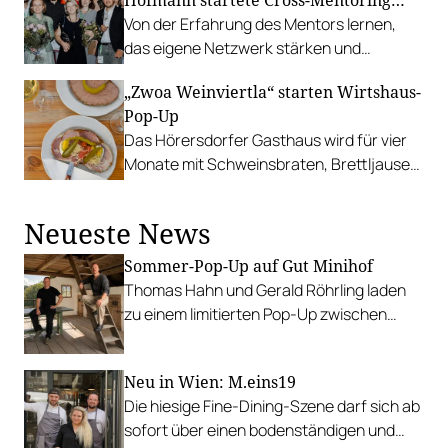
Hofmann startete Cross-Mentoring
Projekt
Von der Erfahrung des Mentors lernen,
das eigene Netzwerk stärken und
erweitern oder ein Konzept für die
„Zwoa Weinviertla“ starten Wirtshaus-
Weiterentwicklung des Weinguts waren
Pop-Up
die Ziele der 24 jungen Winzerinnen und
Das Hörersdorfer Gasthaus wird für vier
Winzer.
Monate mit Schweinsbraten, Brettljause
und einem bunten Programm bespielt.
Neueste News
Sommer-Pop-Up auf Gut Minihof
Thomas Hahn und Gerald Röhrling laden
zu einem limitierten Pop-Up zwischen
Garten, Feuer und Tafel.
Neu in Wien: M.eins19
Die hiesige Fine-Dining-Szene darf sich ab
sofort über einen bodenständigen und