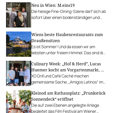
Neu in Wien: M.eins19
Die hiesige Fine-Dining-Szene darf sich ab
sofort über einen bodenständigen und
leistbaren Neuzugang freuen.
Wiens beste Haubenrestaurants zum
Draußensitzen
Es ist Sommer! Und da essen wir am
liebsten unter freiem Himmel. Das sind die
bestbewerteten Restaurants mit
Culinary Week: „Hof & Herd”, Lucas
Gastgarten.
Huemer kocht am Vorgartenmarkt, …
XO Grill und Café Caché machen
gemeinsame Sache, „Amigos Latinos“ im
Z'SOM, Charles Ingvar gastiert im Patata,
Kleinod am Rathausplatz: „Prunkstück
Richard Rauch kocht in der Riederalm
Sonnendeck“ eröffnet
u.v.m.
Die auf zwei Ebenen angelegte Anlage
begleitet das Film Festival am Wiener