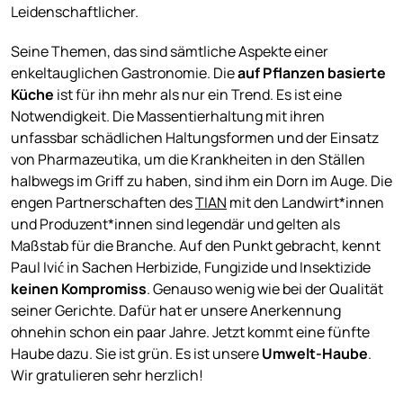
Leidenschaftlicher.
Seine Themen, das sind sämtliche Aspekte einer
enkeltauglichen Gastronomie. Die
auf Pflanzen basierte
Küche
ist für ihn mehr als nur ein Trend. Es ist eine
Notwendigkeit. Die Massentierhaltung mit ihren
unfassbar schädlichen Haltungsformen und der Einsatz
von Pharmazeutika, um die Krankheiten in den Ställen
halbwegs im Griff zu haben, sind ihm ein Dorn im Auge. Die
engen Partnerschaften des
TIAN
mit den Landwirt*innen
und Produzent*innen sind legendär und gelten als
Maßstab für die Branche. Auf den Punkt gebracht, kennt
Paul Ivić in Sachen Herbizide, Fungizide und Insektizide
keinen Kompromiss
. Genauso wenig wie bei der Qualität
seiner Gerichte. Dafür hat er unsere Anerkennung
ohnehin schon ein paar Jahre. Jetzt kommt eine fünfte
Haube dazu. Sie ist grün. Es ist unsere
Umwelt-Haube
.
Wir gratulieren sehr herzlich!