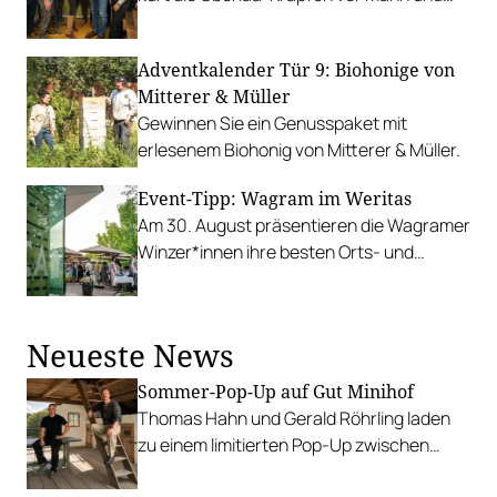
Demel zum Sieger.
Adventkalender Tür 9: Biohonige von
Mitterer & Müller
Gewinnen Sie ein Genusspaket mit
erlesenem Biohonig von Mitterer & Müller.
Event-Tipp: Wagram im Weritas
Am 30. August präsentieren die Wagramer
Winzer*innen ihre besten Orts- und
Riedenweine in der Gebietsvinothek
Weritas.
Neueste News
Sommer-Pop-Up auf Gut Minihof
Thomas Hahn und Gerald Röhrling laden
zu einem limitierten Pop-Up zwischen
Garten, Feuer und Tafel.