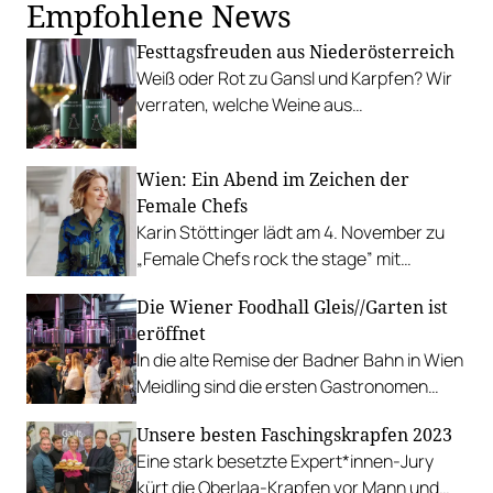
Empfohlene News
Festtagsfreuden aus Niederösterreich
Weiß oder Rot zu Gansl und Karpfen? Wir
verraten, welche Weine aus
Niederösterreich perfekt durch Ihr
Weihnachtsmenü begleiten.
Wien: Ein Abend im Zeichen der
Female Chefs
Karin Stöttinger lädt am 4. November zu
„Female Chefs rock the stage” mit
spannenden Köchinnen, Produzentinnen
Die Wiener Foodhall Gleis//Garten ist
und Sommelièren.
eröffnet
In die alte Remise der Badner Bahn in Wien
Meidling sind die ersten Gastronomen
eingezogen. Es wird gekocht, gebraut und
Unsere besten Faschingskrapfen 2023
gefeiert.
Eine stark besetzte Expert*innen-Jury
kürt die Oberlaa-Krapfen vor Mann und