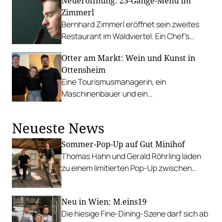
Neueröffnung: 23-Gänge-Menü im
Zimmerl
Bernhard Zimmerl eröffnet sein zweites
Restaurant im Waldviertel. Ein Chef’s
Room Dining mit fünf Tischen und einem
Otter am Markt: Wein und Kunst in
kreativ konzeptionierten Menü.
Ottensheim
Eine Tourismusmanagerin, ein
Maschinenbauer und ein
Kunstgeschichtler übernehmen das
einstige Donaucafé und erweitern es um
Neueste News
eine Vinothek.
Sommer-Pop-Up auf Gut Minihof
Thomas Hahn und Gerald Röhrling laden
zu einem limitierten Pop-Up zwischen
Garten, Feuer und Tafel.
Neu in Wien: M.eins19
Die hiesige Fine-Dining-Szene darf sich ab