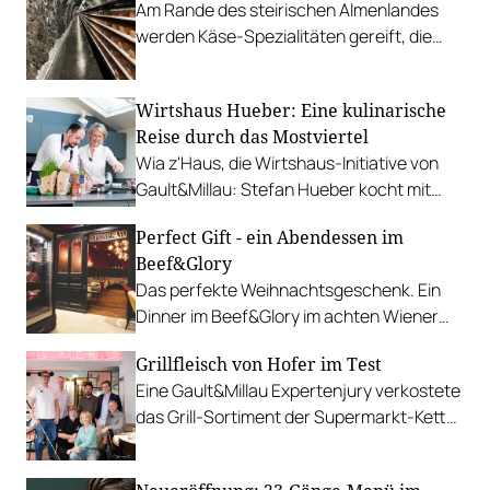
Am Rande des steirischen Almenlandes
werden Käse-Spezialitäten gereift, die
international für Furore sorgen.
Wirtshaus Hueber: Eine kulinarische
Reise durch das Mostviertel
Wia z'Haus, die Wirtshaus-Initiative von
Gault&Millau: Stefan Hueber kocht mit
Martina Hohenlohe geschmorte
Perfect Gift - ein Abendessen im
Ochsenbackerl.
Beef&Glory
Das perfekte Weihnachtsgeschenk. Ein
Dinner im Beef&Glory im achten Wiener
Gemeindebezirk, dem Hotspot für Steak-
Grillfleisch von Hofer im Test
Freunde.
Eine Gault&Millau Expertenjury verkostete
das Grill-Sortiment der Supermarkt-Kette
und kürte Favoriten in den Kategorien
Geflügel, Schwein und Rind.