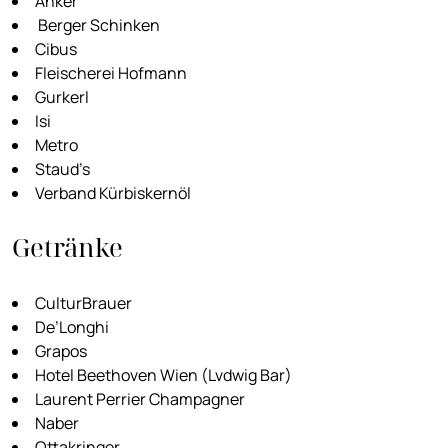
Anker
Berger Schinken
Cibus
Fleischerei Hofmann
Gurkerl
Isi
Metro
Staud’s
Verband Kürbiskernöl
Getränke
CulturBrauer
De’Longhi
Grapos
Hotel Beethoven Wien (Lvdwig Bar)
Laurent Perrier Champagner
Naber
Ottakringer