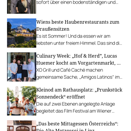
sofort über einen bodenständigen und
leistbaren Neuzugang freuen.
Wiens beste Haubenrestaurants zum
Draußensitzen
Es ist Sommer! Und da essen wir am
liebsten unter freiem Himmel. Das sind die
bestbewerteten Restaurants mit
Culinary Week: „Hof & Herd”, Lucas
Gastgarten.
Huemer kocht am Vorgartenmarkt, …
XO Grill und Café Caché machen
gemeinsame Sache, „Amigos Latinos“ im
Z'SOM, Charles Ingvar gastiert im Patata,
Kleinod am Rathausplatz: „Prunkstück
Richard Rauch kocht in der Riederalm
Sonnendeck“ eröffnet
u.v.m.
Die auf zwei Ebenen angelegte Anlage
begleitet das Film Festival am Wiener
Rathausgelände bis Anfang September
„Das beste Mittagessen Österreichs“:
mit Cocktails, Snacks und
Die Alte Metzgerei in Linz