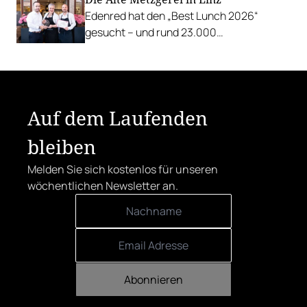
Veranstaltungsprogramm.
Edenred hat den „Best Lunch 2026“
gesucht – und rund 23.000
Österreicher:innen haben abgestimmt.
Der klare Sieger: die Alte Metzgerei holt
sich den begehrten Award in die Linzer
Herrenstraße.
Auf dem Laufenden
bleiben
Melden Sie sich kostenlos für unseren
wöchentlichen Newsletter an.
Abonnieren