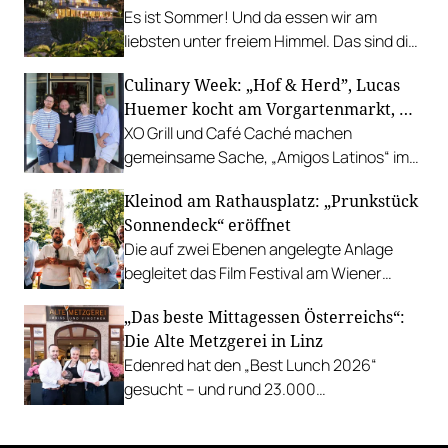
Es ist Sommer! Und da essen wir am
liebsten unter freiem Himmel. Das sind die
bestbewerteten Restaurants mit
Culinary Week: „Hof & Herd”, Lucas
Gastgarten.
Huemer kocht am Vorgartenmarkt, …
XO Grill und Café Caché machen
gemeinsame Sache, „Amigos Latinos“ im
Z'SOM, Charles Ingvar gastiert im Patata,
Kleinod am Rathausplatz: „Prunkstück
Richard Rauch kocht in der Riederalm
Sonnendeck“ eröffnet
u.v.m.
Die auf zwei Ebenen angelegte Anlage
begleitet das Film Festival am Wiener
Rathausgelände bis Anfang September
„Das beste Mittagessen Österreichs“:
mit Cocktails, Snacks und
Die Alte Metzgerei in Linz
Veranstaltungsprogramm.
Edenred hat den „Best Lunch 2026“
gesucht – und rund 23.000
Österreicher:innen haben abgestimmt.
Der klare Sieger: die Alte Metzgerei holt