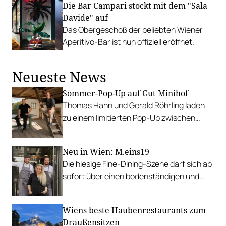
Die Bar Campari stockt mit dem "Sala
Davide" auf
Das Obergeschoß der beliebten Wiener
Aperitivo-Bar ist nun offiziell eröffnet.
Neueste News
Sommer-Pop-Up auf Gut Minihof
Thomas Hahn und Gerald Röhrling laden
zu einem limitierten Pop-Up zwischen
Garten, Feuer und Tafel.
Neu in Wien: M.eins19
Die hiesige Fine-Dining-Szene darf sich ab
sofort über einen bodenständigen und
leistbaren Neuzugang freuen.
Wiens beste Haubenrestaurants zum
Draußensitzen