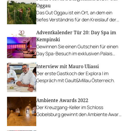
Oggau
Das Gut Oggau ist ein Ort, an dem ein
tiefes Verständnis für den Kreislauf der
Natur gelebt wird.
Adventkalender Tür 20: Day Spa im
Kempinski
Gewinnen Sie einen Gutschein für einen
Day Spa-Besuch im exklusiven Palais
Hansen Kempinski Wien!
Interview mit Mauro Uliassi
Der erste Gastkoch der Explora I im
Gespräch mit Gault&Millau Österreich.
Ambiente Awards 2022
Der Kreuzgang-Keller im Schloss
Gobelsburg gewinnt den Ambiente Award
2022.