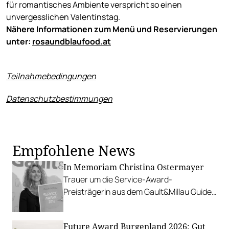
für romantisches Ambiente verspricht so einen
unvergesslichen Valentinstag.
Nähere Informationen zum Menü und Reservierungen
unter:
rosaundblaufood.at
Teilnahmebedingungen
Datenschutzbestimmungen
Empfohlene News
In Memoriam Christina Ostermayer
Trauer um die Service-Award-
Preisträgerin aus dem Gault&Millau Guide
2016, die zuletzt die Bäckerei Felzl
erfolgreich geführt hat.
Future Award Burgenland 2026: Gut