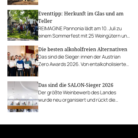
Eventtipp: Herkunft im Glas und am
Teller
REIMAGINE Pannonia lädt am 10. Juli zu
einem Sommerfest mit 25 Weingütern und
authentischer Kulinarik in das Bio-Landgut
Die besten alkoholfreien Alternativen
Esterhazy.
Das sind die Sieger:innen der Austrian
Zero Awards 2026. Von entalkoholisierten
Weinen über Traubensaft und Verjus bis
zu Proxies.
Das sind die SALON-Sieger 2026
Der größte Weinbewerb des Landes
wurde neu organisiert und rückt die
Rebsorten wieder mehr in den
Vordergrund.