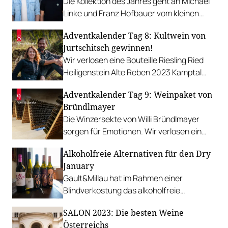
Die Kollektion des Jahres geht an Michael
Linke und Franz Hofbauer vom kleinen
Weingut Grabenwerkstatt in der Wachau.
Adventkalender Tag 8: Kultwein von
Jurtschitsch gewinnen!
Wir verlosen eine Bouteille Riesling Ried
Heiligenstein Alte Reben 2023 Kamptal
DAC 1ÖTW Erste Lage vom Weingut
Adventkalender Tag 9: Weinpaket von
Jurtschitsch.
Bründlmayer
Die Winzersekte von Willi Bründlmayer
sorgen für Emotionen. Wir verlosen ein
exklusives Weinpaket.
Alkoholfreie Alternativen für den Dry
January
Gault&Millau hat im Rahmen einer
Blindverkostung das alkoholfreie
Weinsortiment von INTERSPAR weinwelt
SALON 2023: Die besten Weine
unter die Lupe genommen.
Österreichs