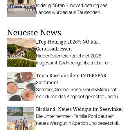
In der größten Blindverkostung des
Landes wurden aus Tausenden
Einreichungen 28 SALON-Sieger*innen
ermittelt.
Neueste News
„Top-Heurige 2026“: NÖ kürt
Genussadressen
Niederösterreich zeichnet 2026
insgesamt 124 Heurigenbetriebe für
höchste Qualität und Gastlichkeit aus.
Top 5 Rosé aus dem INTERSPAR
Sortiment
Sommer, Sonne, Rosé: Gault&Millau hat
sich durch das Angebot gekostet und fünf
Favoriten für Urlaub im Glas gefunden.
Birdland: Neues Weingut im Seewinkel
Die Unternehmer-Familie Pohl baut ein
neues Weingut in Apetlon und besetzt die
Schlüsselpositionen hochkarätig.