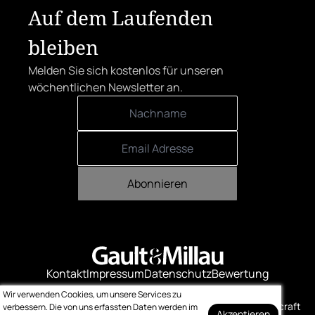
Auf dem Laufenden
bleiben
Melden Sie sich kostenlos für unseren
wöchentlichen Newsletter an.
Abonnieren
Kontakt
Impressum
Datenschutz
Bewertung
Logo-Downloads
Wir verwenden Cookies, um unsere Services zu
© Gault & Millau
Made with ❤️ by bitcraft
verbessern. Die von uns erfassten Daten werden im
Akzeptieren