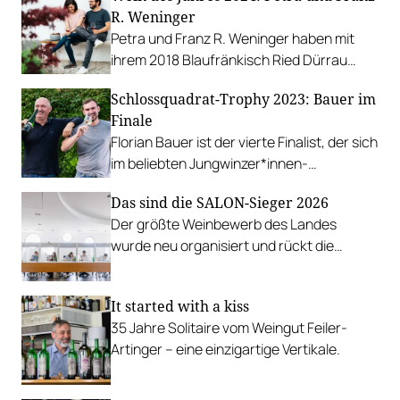
R. Weninger
Petra und Franz R. Weninger haben mit
ihrem 2018 Blaufränkisch Ried Dürrau
einen Wein purer Charakteristik
Schlossquadrat-Trophy 2023: Bauer im
geschaffen – unser bester Wein des
Finale
Jahres.
Florian Bauer ist der vierte Finalist, der sich
im beliebten Jungwinzer*innen-
Wettbewerb der Einzelverkostung stellt.
Das sind die SALON-Sieger 2026
Der größte Weinbewerb des Landes
wurde neu organisiert und rückt die
Rebsorten wieder mehr in den
Vordergrund.
It started with a kiss
35 Jahre Solitaire vom Weingut Feiler-
Artinger – eine einzigartige Vertikale.