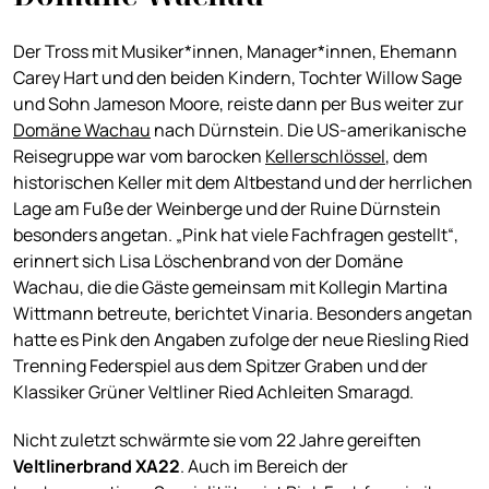
Der Tross mit Musiker*innen, Manager*innen, Ehemann
Carey Hart und den beiden Kindern, Tochter Willow Sage
und Sohn Jameson Moore, reiste dann per Bus weiter zur
Domäne Wachau
nach Dürnstein. Die US-amerikanische
Reisegruppe war vom barocken
Kellerschlössel
, dem
historischen Keller mit dem Altbestand und der herrlichen
Lage am Fuße der Weinberge und der Ruine Dürnstein
besonders angetan. „Pink hat viele Fachfragen gestellt“,
erinnert sich Lisa Löschenbrand von der Domäne
Wachau, die die Gäste gemeinsam mit Kollegin Martina
Wittmann betreute, berichtet Vinaria. Besonders angetan
hatte es Pink den Angaben zufolge der neue Riesling Ried
Trenning Federspiel aus dem Spitzer Graben und der
Klassiker Grüner Veltliner Ried Achleiten Smaragd.
Nicht zuletzt schwärmte sie vom 22 Jahre gereiften
Veltlinerbrand XA22
. Auch im Bereich der