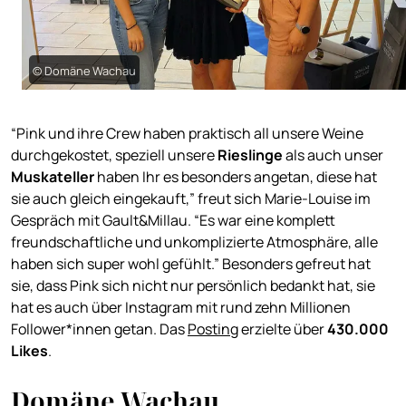
© Domäne Wachau
“Pink und ihre Crew haben praktisch all unsere Weine
durchgekostet, speziell unsere
Rieslinge
als auch unser
Muskateller
haben Ihr es besonders angetan, diese hat
sie auch gleich eingekauft,” freut sich Marie-Louise im
Gespräch mit Gault&Millau. “Es war eine komplett
freundschaftliche und unkomplizierte Atmosphäre, alle
haben sich super wohl gefühlt.” Besonders gefreut hat
sie, dass Pink sich nicht nur persönlich bedankt hat, sie
hat es auch über Instagram mit rund zehn Millionen
Follower*innen getan. Das
Posting
erzielte über
430.000
Likes
.
Domäne Wachau