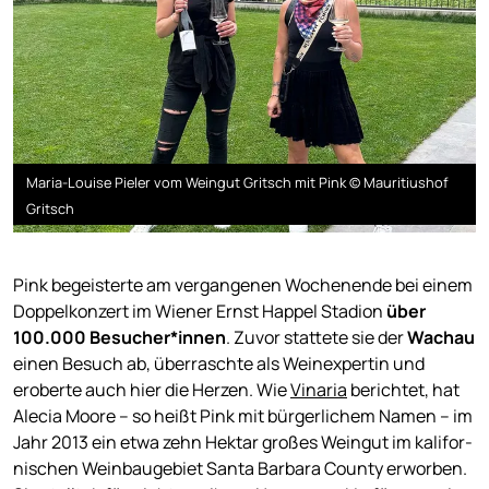
Maria-Louise Pieler vom Weingut Gritsch mit Pink © Mauritiushof
Gritsch
Pink begeisterte am vergangenen Wochenende bei einem
Doppelkonzert im Wiener Ernst Happel Stadion
über
100.000 Besucher*innen
. Zuvor stattete sie der
Wachau
einen Besuch ab, überraschte als Weinexpertin und
eroberte auch hier die Herzen. Wie
Vinaria
berichtet, hat
Alecia Moore – so heißt Pink mit bürgerlichem Namen – im
Jahr 2013 ein etwa zehn Hekt­ar gro­ßes Wein­gut im kali­for­
ni­schen Wein­bau­ge­biet San­ta Bar­ba­ra Coun­ty erworben.