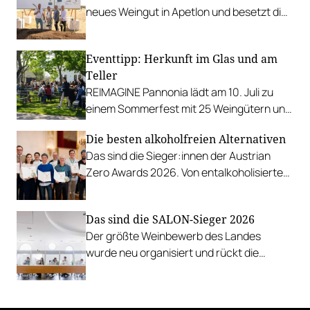
neues Weingut in Apetlon und besetzt die
Schlüsselpositionen hochkarätig.
Eventtipp: Herkunft im Glas und am
Teller
REIMAGINE Pannonia lädt am 10. Juli zu
einem Sommerfest mit 25 Weingütern und
authentischer Kulinarik in das Bio-Landgut
Die besten alkoholfreien Alternativen
Esterhazy.
Das sind die Sieger:innen der Austrian
Zero Awards 2026. Von entalkoholisierten
Weinen über Traubensaft und Verjus bis
zu Proxies.
Das sind die SALON-Sieger 2026
Der größte Weinbewerb des Landes
wurde neu organisiert und rückt die
Rebsorten wieder mehr in den
Vordergrund.