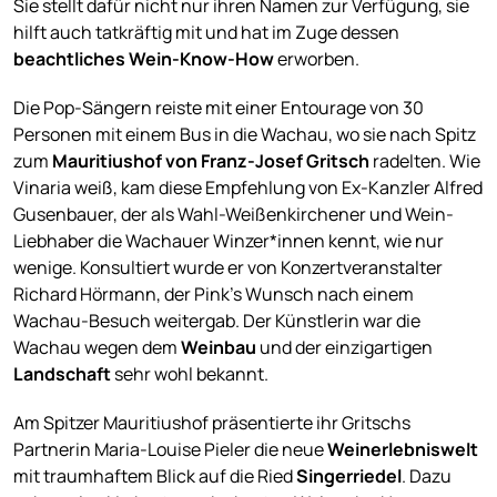
Sie stellt dafür nicht nur ihren Namen zur Verfügung, sie
hilft auch tatkräftig mit und hat im Zuge dessen
beachtliches Wein-Know-How
erworben.
Die Pop-Sängern reiste mit einer Entourage von 30
Personen mit einem Bus in die Wachau, wo sie nach Spitz
zum
Mauritiushof von Franz-Josef Gritsch
radelten. Wie
Vinaria weiß, kam diese Empfehlung von Ex-Kanzler Alfred
Gusenbauer, der als Wahl-Weißenkirchener und Wein-
Liebhaber die Wachauer Winzer*innen kennt, wie nur
wenige. Konsultiert wurde er von Konzertveranstalter
Richard Hörmann, der Pink’s Wunsch nach einem
Wachau-Besuch weitergab. Der Künstlerin war die
Wachau wegen dem
Weinbau
und der einzigartigen
Landschaft
sehr wohl bekannt.
Am Spitzer Mauritiushof präsentierte ihr Gritschs
Partnerin Maria-Louise Pieler die neue
Weinerlebniswelt
mit traumhaftem Blick auf die Ried
Singerriedel
. Dazu