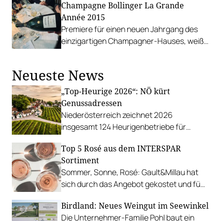
Champagne Bollinger La Grande
Année 2015
Premiere für einen neuen Jahrgang des
einzigartigen Champagner-Hauses, weiß
und rosé.
Neueste News
„Top-Heurige 2026“: NÖ kürt
Genussadressen
Niederösterreich zeichnet 2026
insgesamt 124 Heurigenbetriebe für
höchste Qualität und Gastlichkeit aus.
Top 5 Rosé aus dem INTERSPAR
Sortiment
Sommer, Sonne, Rosé: Gault&Millau hat
sich durch das Angebot gekostet und fünf
Favoriten für Urlaub im Glas gefunden.
Birdland: Neues Weingut im Seewinkel
Die Unternehmer-Familie Pohl baut ein