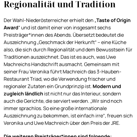
Regionalität und Tradition
Der Wahl-Niederösterreicher erhielt den „
Taste of Origin
Award
“ und ist damit einer von insgesamt sechs
Preisträger*innen des Abends. Übersetzt bedeutet die
Auszeichnung „Geschmack der Herkunft“ – eine Küche
also, die sich durch Regionalität und dem Bewusstsein für
Traditionen auszeichnet. Das ist es auch, was Uwe
Machreichs Handschrift ausmacht. Gemeinsam mit
seiner Frau Veronika führt Machreich das 3-Hauben-
Restaurant Triad, wo die Verwendung frischer und
regionaler Zutaten ein Grundprinzip ist.
Modern und
zugleich ländlich
ist nicht nur das Interieur, sondern
auch die Gerichte, die serviert werden. „Wir sind noch
immer sprachlos. So eine große internationale
Auszeichnung zu bekommen, ist einfach irre“, freuen sich
Veronika und Uwe Machreich über den Preis der JRE.
Die weiteren Preisträger*innen sind folgende: