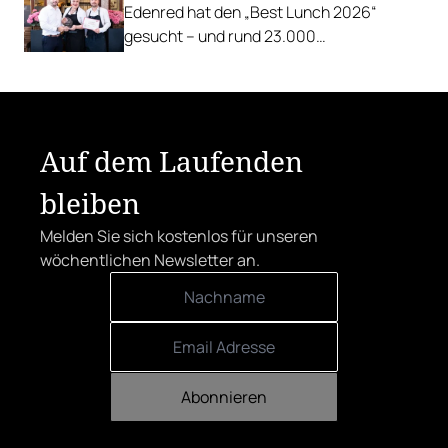
Edenred hat den „Best Lunch 2026“
gesucht – und rund 23.000
Österreicher:innen haben abgestimmt.
Der klare Sieger: die Alte Metzgerei holt
sich den begehrten Award in die Linzer
Herrenstraße.
Auf dem Laufenden
bleiben
Melden Sie sich kostenlos für unseren
wöchentlichen Newsletter an.
Abonnieren