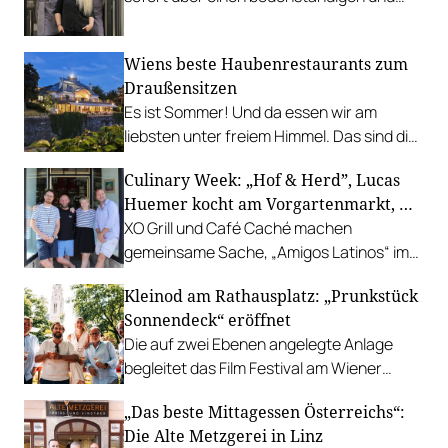
leistbaren Neuzugang freuen.
Wiens beste Haubenrestaurants zum
Draußensitzen
Es ist Sommer! Und da essen wir am
liebsten unter freiem Himmel. Das sind die
bestbewerteten Restaurants mit
Culinary Week: „Hof & Herd”, Lucas
Gastgarten.
Huemer kocht am Vorgartenmarkt, …
XO Grill und Café Caché machen
gemeinsame Sache, „Amigos Latinos“ im
Z'SOM, Charles Ingvar gastiert im Patata,
Kleinod am Rathausplatz: „Prunkstück
Richard Rauch kocht in der Riederalm
Sonnendeck“ eröffnet
u.v.m.
Die auf zwei Ebenen angelegte Anlage
begleitet das Film Festival am Wiener
Rathausgelände bis Anfang September
„Das beste Mittagessen Österreichs“:
mit Cocktails, Snacks und
Die Alte Metzgerei in Linz
Veranstaltungsprogramm.