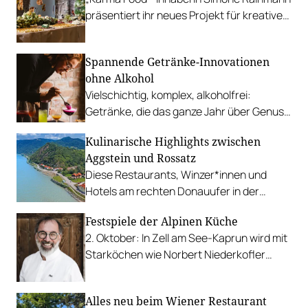
präsentiert ihr neues Projekt für kreative
Caterings und kulinarische Konzepte.
Spannende Getränke-Innovationen
ohne Alkohol
Vielschichtig, komplex, alkoholfrei:
Getränke, die das ganze Jahr über Genuss
ohne Promille bieten.
Kulinarische Highlights zwischen
Aggstein und Rossatz
Diese Restaurants, Winzer*innen und
Hotels am rechten Donauufer in der
Wachau sind einen Ausflug wert.
Festspiele der Alpinen Küche
2. Oktober: In Zell am See-Kaprun wird mit
Starköchen wie Norbert Niederkofler
diskutiert, gekocht und genossen.
Alles neu beim Wiener Restaurant