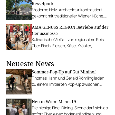
Resselpark
Moderne Holz-Architektur kontrastiert
gekonnt mit traditioneller Wiener Küche.
Mit herrlichem Gastgarten und
AMA GENUSS REGION Betriebe auf der
versteckter Dachterrasse.
Genussmesse
Kulinarische Vielfalt von regionalem Reis
über Fisch, Fleisch, Käse, Kräuter,
Früchten bis zu Most und Zuckerl-
Spezialitäten.
Neueste News
Sommer-Pop-Up auf Gut Minihof
Thomas Hahn und Gerald Röhrling laden
zu einem limitierten Pop-Up zwischen
Garten, Feuer und Tafel.
Neu in Wien: M.eins19
Die hiesige Fine-Dining-Szene darf sich ab
sofort über einen bodenständigen und