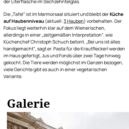
der Literflasche im Sechzehntelglas.
Die „Tafel“ ist im Marmorsaal situiert und bleibt der
Küche
auf Haubenniveau
(aktuell:
3 Hauben
) vorbehalten. Der
Fokus liegt weiterhin klar auf dem Wienerischen,
allerdings in einer „zeitgemäßen Interpretation“, wie
Küchenchef Christoph Schuch betont. „Bei uns ist alles
handgemacht“, sagt er. Pasta für die Krautfleckerl werden
im Haus gefertigt, Jus und Fonds über zwei Tage hinweg
gekocht. Die Tiere werden möglichst im Ganzen bezogen,
viele Gerichte gibt es auch in einer vegetarischen
Variante.
Galerie