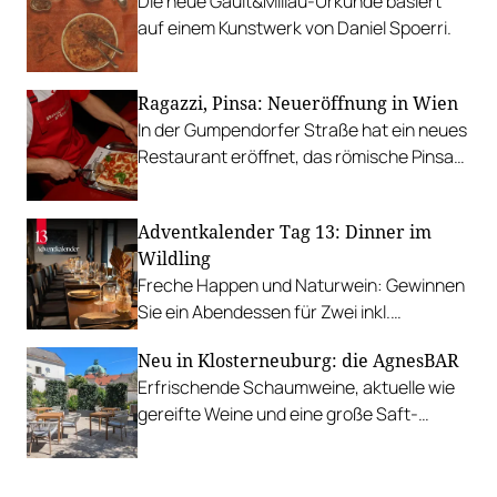
Die neue Gault&Millau-Urkunde basiert
in ganz Österreich.
auf einem Kunstwerk von Daniel Spoerri.
Ragazzi, Pinsa: Neueröffnung in Wien
In der Gumpendorfer Straße hat ein neues
Restaurant eröffnet, das römische Pinsa
nach Wien bringt.
Adventkalender Tag 13: Dinner im
Wildling
Freche Happen und Naturwein: Gewinnen
Sie ein Abendessen für Zwei inkl.
Weinbegleitung im Wildling.
Neu in Klosterneuburg: die AgnesBAR
Erfrischende Schaumweine, aktuelle wie
gereifte Weine und eine große Saft-
Vielfalt im historischen Stift
Klosterneuburg.