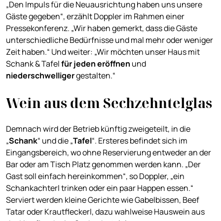
„Den Impuls für die Neuausrichtung haben uns unsere
Gäste gegeben“, erzählt Doppler im Rahmen einer
Pressekonferenz. „Wir haben gemerkt, dass die Gäste
unterschiedliche Bedürfnisse und mal mehr oder weniger
Zeit haben.“ Und weiter: „Wir möchten unser Haus mit
Schank & Tafel
für jeden eröffnen
und
niederschwelliger
gestalten.“
Wein aus dem Sechzehntelglas
Demnach wird der Betrieb künftig zweigeteilt, in die
„
Schank
“ und die „
Tafel
“. Ersteres befindet sich im
Eingangsbereich, wo ohne Reservierung entweder an der
Bar oder am Tisch Platz genommen werden kann. „Der
Gast soll einfach hereinkommen“, so Doppler, „ein
Schankachterl trinken oder ein paar Happen essen.“
Serviert werden kleine Gerichte wie Gabelbissen, Beef
Tatar oder Krautfleckerl, dazu wahlweise Hauswein aus