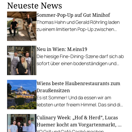
Neueste News
Sommer-Pop-Up auf Gut Minihof
Thomas Hahn und Gerald Röhrling laden
zu einem limitierten Pop-Up zwischen
Garten, Feuer und Tafel.
Neu in Wien: M.eins19
Die hiesige Fine-Dining-Szene darf sich ab
sofort über einen bodenständigen und
leistbaren Neuzugang freuen.
Wiens beste Haubenrestaurants zum
Draußensitzen
Es ist Sommer! Und da essen wir am
liebsten unter freiem Himmel. Das sind die
bestbewerteten Restaurants mit
Culinary Week: „Hof & Herd”, Lucas
Gastgarten.
Huemer kocht am Vorgartenmarkt, …
XO Grill und Café Caché machen