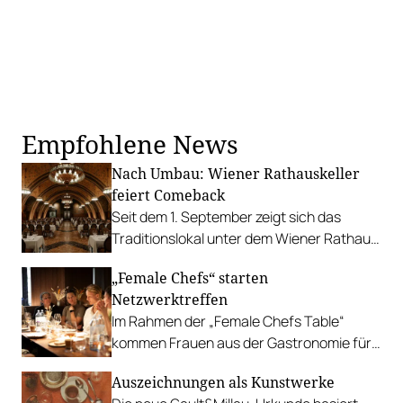
Empfohlene News
Nach Umbau: Wiener Rathauskeller
feiert Comeback
Seit dem 1. September zeigt sich das
Traditionslokal unter dem Wiener Rathaus
von seiner vertrauten, aber frisch
„Female Chefs“ starten
polierten Seite.
Netzwerktreffen
Im Rahmen der „Female Chefs Table“
kommen Frauen aus der Gastronomie für
einen persönlichen Austausch zusammen.
Auszeichnungen als Kunstwerke
Nach dem Auftakt in Wien folgen Treffen