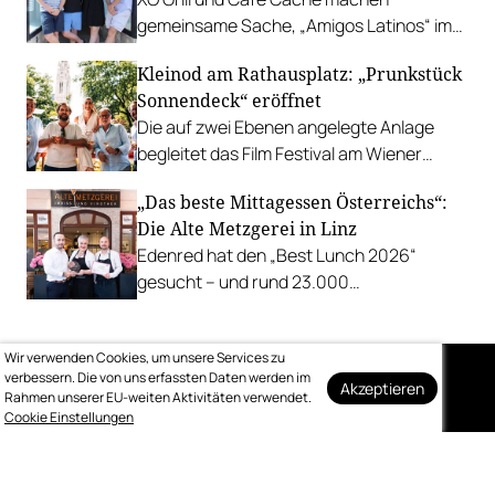
gemeinsame Sache, „Amigos Latinos“ im
Z'SOM, Charles Ingvar gastiert im Patata,
Kleinod am Rathausplatz: „Prunkstück
Richard Rauch kocht in der Riederalm
Sonnendeck“ eröffnet
u.v.m.
Die auf zwei Ebenen angelegte Anlage
begleitet das Film Festival am Wiener
Rathausgelände bis Anfang September
„Das beste Mittagessen Österreichs“:
mit Cocktails, Snacks und
Die Alte Metzgerei in Linz
Veranstaltungsprogramm.
Edenred hat den „Best Lunch 2026“
gesucht – und rund 23.000
Österreicher:innen haben abgestimmt.
Der klare Sieger: die Alte Metzgerei holt
Wir verwenden Cookies, um unsere Services zu
sich den begehrten Award in die Linzer
verbessern. Die von uns erfassten Daten werden im
Herrenstraße.
Akzeptieren
Rahmen unserer EU-weiten Aktivitäten verwendet.
Auf dem Laufenden
Cookie Einstellungen
bleiben