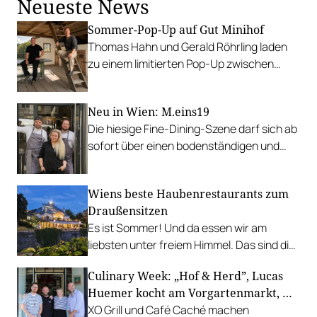
Neueste News
Sommer-Pop-Up auf Gut Minihof
Thomas Hahn und Gerald Röhrling laden
zu einem limitierten Pop-Up zwischen
Garten, Feuer und Tafel.
Neu in Wien: M.eins19
Die hiesige Fine-Dining-Szene darf sich ab
sofort über einen bodenständigen und
leistbaren Neuzugang freuen.
Wiens beste Haubenrestaurants zum
Draußensitzen
Es ist Sommer! Und da essen wir am
liebsten unter freiem Himmel. Das sind die
bestbewerteten Restaurants mit
Culinary Week: „Hof & Herd”, Lucas
Gastgarten.
Huemer kocht am Vorgartenmarkt, …
XO Grill und Café Caché machen