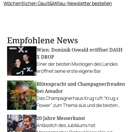
Wöchentlichen Gault&Millau-Newsletter bestellen
Empfohlene News
Wien: Dominik Oswald eröffnet DASH
X DROP
Einer der besten Mixologen des Landes
eröffnet seine erste eigene Bar.
Blütenpracht und Champagnerfreuden
bei Amador
Das Champagnerhaus Krug ruft “Krug x
Flower” zum Thema aus und die besten
Köche der Welt kreieren exklusive Pairing-
20 Jahre Messerkunst
Menüs.
Anlässlich des Jubiläums hat