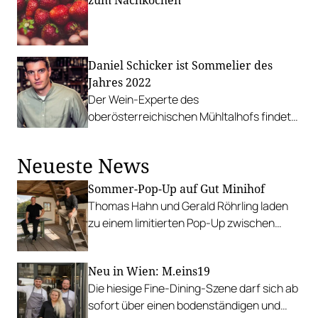
zum Nachkochen
Daniel Schicker ist Sommelier des
Jahres 2022
Der Wein-Experte des
oberösterreichischen Mühltalhofs findet
zum kreativsten Gang den richtigen
Partner im Glas.
Neueste News
Sommer-Pop-Up auf Gut Minihof
Thomas Hahn und Gerald Röhrling laden
zu einem limitierten Pop-Up zwischen
Garten, Feuer und Tafel.
Neu in Wien: M.eins19
Die hiesige Fine-Dining-Szene darf sich ab
sofort über einen bodenständigen und