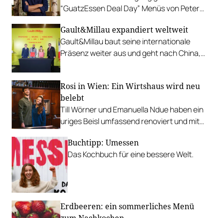
“GuatzEssen Deal Day” Menüs von Peter
Fankhauser im Zillertal.
Gault&Millau expandiert weltweit
Gault&Millau baut seine internationale
Präsenz weiter aus und geht nach China,
Kasachstan und ins Baltikum.
Rosi in Wien: Ein Wirtshaus wird neu
belebt
Till Wörner und Emanuella Ndue haben ein
uriges Beisl umfassend renoviert und mit
neuem Konzept wiedereröffnet.
Buchtipp: Umessen
Das Kochbuch für eine bessere Welt.
Erdbeeren: ein sommerliches Menü