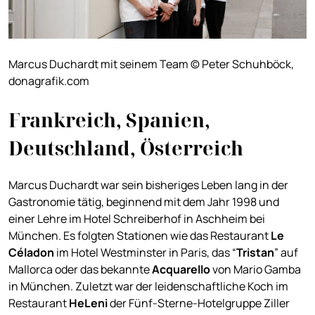
Marcus Duchardt mit seinem Team © Peter Schuhböck,
donagrafik.com
Frankreich, Spanien,
Deutschland, Österreich
Marcus Duchardt war sein bisheriges Leben lang in der
Gastronomie tätig, beginnend mit dem Jahr 1998 und
einer Lehre im Hotel Schreiberhof in Aschheim bei
München. Es folgten Stationen wie das Restaurant
Le
Céladon
im Hotel Westminster in Paris, das “
Tristan
” auf
Mallorca oder das bekannte
Acquarello
von Mario Gamba
in München. Zuletzt war der leidenschaftliche Koch im
Restaurant
HeLeni
der Fünf-Sterne-Hotelgruppe Ziller